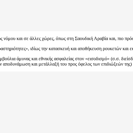
ός νόμου και σε άλλες χώρες, όπως στη Σαουδική Αραβία και, πιο πρόσ
αστηριότητες», ιδίως την κατασκευή και αποθήκευση ρουκετών και ε
ούλια άμυνας και εθνικής ασφαλείας στον «εισοδισμό» (σ.σ. διείσ
την αποδυνάμωση και μετάλλαξή του προς όφελος των επιδιώξεών τ