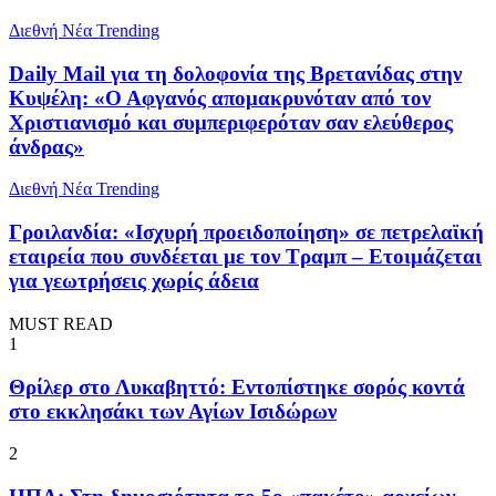
Διεθνή Νέα
Trending
Daily Mail για τη δολοφονία της Βρετανίδας στην
Κυψέλη: «Ο Αφγανός απομακρυνόταν από τον
Χριστιανισμό και συμπεριφερόταν σαν ελεύθερος
άνδρας»
Διεθνή Νέα
Trending
Γροιλανδία: «Ισχυρή προειδοποίηση» σε πετρελαϊκή
εταιρεία που συνδέεται με τον Τραμπ – Ετοιμάζεται
για γεωτρήσεις χωρίς άδεια
MUST READ
1
Θρίλερ στο Λυκαβηττό: Εντοπίστηκε σορός κοντά
στο εκκλησάκι των Αγίων Ισιδώρων
2