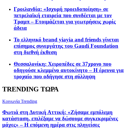
Γροιλανδία: «Ισχυρή προειδοποίηση» σε
πετρελαϊκή εταιρεία που συνδέεται με τον
Τραμπ – Ετοιμάζεται για γεωτρήσεις χωρίς
άδεια
Το ελληνικό brand yiayia and friends γίνεται
επίσημος συνεργάτης του Gaudí Foundation
στη διεθνή έκθεση
Θεσσαλονίκη: Χειροπέδες σε 37χρονο που
οδηγούσε κλεμμένο αυτοκίνητο – Η έρευνα για
τροχαίο που οδήγησε στη σύλληψη
TRENDING ΤΩΡΑ
Κοινωνία
Trending
Φωτιά στη Δυτική Αττική: «Ζήσαμε εμπόλεμη
κατάσταση, επιλέξαμε να δώσουμε συγκεκριμένες
μάχες» – Η επόμενη ημέρα στις πληγείσες