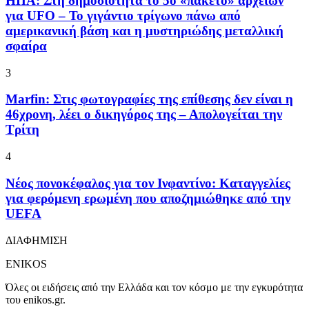
ΗΠΑ: Στη δημοσιότητα το 5ο «πακέτο» αρχείων
για UFO – Το γιγάντιο τρίγωνο πάνω από
αμερικανική βάση και η μυστηριώδης μεταλλική
σφαίρα
3
Marfin: Στις φωτογραφίες της επίθεσης δεν είναι η
46χρονη, λέει ο δικηγόρος της – Απολογείται την
Τρίτη
4
Νέος πονοκέφαλος για τον Ινφαντίνο: Καταγγελίες
για φερόμενη ερωμένη που αποζημιώθηκε από την
UEFA
ΔΙΑΦΗΜΙΣΗ
ENIKOS
Όλες οι ειδήσεις από την Ελλάδα και τον κόσμο με την εγκυρότητα
του enikos.gr.