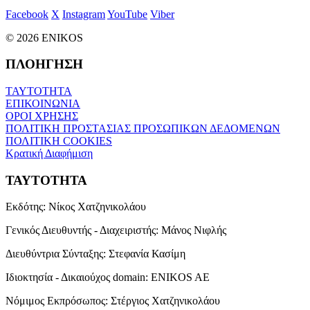
Facebook
X
Instagram
YouTube
Viber
© 2026 ENIKOS
ΠΛΟΗΓΗΣΗ
ΤΑΥΤΟΤΗΤΑ
ΕΠΙΚΟΙΝΩΝΙΑ
ΟΡΟΙ ΧΡΗΣΗΣ
ΠΟΛΙΤΙΚΗ ΠΡΟΣΤΑΣΙΑΣ ΠΡΟΣΩΠΙΚΩΝ ΔΕΔΟΜΕΝΩΝ
ΠΟΛΙΤΙΚΗ COOKIES
Κρατική Διαφήμιση
ΤΑΥΤΟΤΗΤΑ
Εκδότης:
Νίκος Χατζηνικολάου
Γενικός Διευθυντής - Διαχειριστής:
Μάνος Νιφλής
Διευθύντρια Σύνταξης:
Στεφανία Κασίμη
Ιδιοκτησία - Δικαιούχος domain:
ENIKOS AE
Νόμιμος Εκπρόσωπος:
Στέργιος Χατζηνικολάου