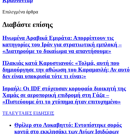
Κρασνοντάρ
Επιλεγμένα άρθρα
Διαβάστε επίσης
Ηνωμένα Αραβικά Εμιράτα: Απορρίπτουν τις
κατηγορίες του Ιράν για στρατιωτική εμπλοκή –
«Διατηρούμε το δικαίωμα να απαντήσουμε»
Πλακιάς κατά Καρυστιανού: «Τολμά, αυτή που
δημιούργησε την αθώωση του Καραμανλή; Αν αυτό
δεν είναι υποκρισία τότε τι είναι;»
Ισραήλ: Οι IDF στόχευσαν κορυφαίο διοικητή της
Χαμάς σε αεροπορική επιδρομή στη Γάζα –
«Πιστεύουμε ότι το χτύπημα ήταν επιτυχημένο»
ΤΕΛΕΥΤΑΙΕΣ ΕΙΔΗΣΕΙΣ
Θρίλερ στο Λυκαβηττό: Εντοπίστηκε σορός
κοντά στο εκκλησάκι των Αγίων Ισιδώρων