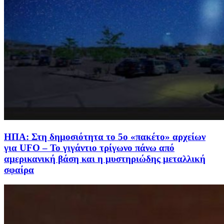
ΗΠΑ: Στη δημοσιότητα το 5ο «πακέτο» αρχείων
για UFO – Το γιγάντιο τρίγωνο πάνω από
αμερικανική βάση και η μυστηριώδης μεταλλική
σφαίρα