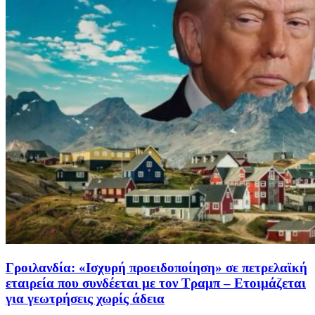
Γροιλανδία: «Ισχυρή προειδοποίηση» σε πετρελαϊκή
εταιρεία που συνδέεται με τον Τραμπ – Ετοιμάζεται
για γεωτρήσεις χωρίς άδεια