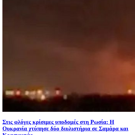
Στις φλόγες κρίσιμες υποδομές στη Ρωσία: Η
Ουκρανία χτύπησε δύο διυλιστήρια σε Σαμάρα και