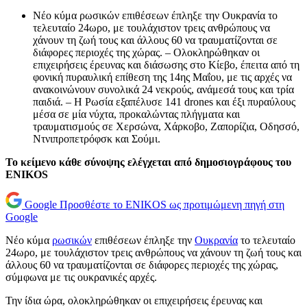
Νέο κύμα ρωσικών επιθέσεων έπληξε την Ουκρανία το
τελευταίο 24ωρο, με τουλάχιστον τρεις ανθρώπους να
χάνουν τη ζωή τους και άλλους 60 να τραυματίζονται σε
διάφορες περιοχές της χώρας. – Ολοκληρώθηκαν οι
επιχειρήσεις έρευνας και διάσωσης στο Κίεβο, έπειτα από τη
φονική πυραυλική επίθεση της 14ης Μαΐου, με τις αρχές να
ανακοινώνουν συνολικά 24 νεκρούς, ανάμεσά τους και τρία
παιδιά. – Η Ρωσία εξαπέλυσε 141 drones και έξι πυραύλους
μέσα σε μία νύχτα, προκαλώντας πλήγματα και
τραυματισμούς σε Χερσώνα, Χάρκοβο, Ζαπορίζια, Οδησσό,
Ντνιπροπετρόφσκ και Σούμι.
Το κείμενο κάθε σύνοψης ελέγχεται από δημοσιογράφους του
ENIKOS
Google
Προσθέστε το ENIKOS ως προτιμώμενη πηγή στη
Google
Νέο κύμα
ρωσικών
επιθέσεων έπληξε την
Ουκρανία
το τελευταίο
24ωρο, με τουλάχιστον τρεις ανθρώπους να χάνουν τη ζωή τους και
άλλους 60 να τραυματίζονται σε διάφορες περιοχές της χώρας,
σύμφωνα με τις ουκρανικές αρχές.
Την ίδια ώρα, ολοκληρώθηκαν οι επιχειρήσεις έρευνας και