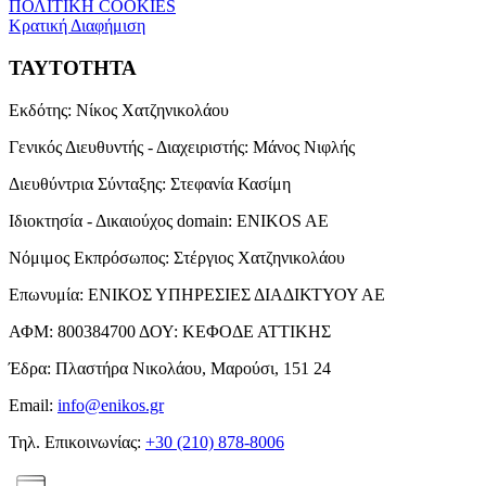
ΠΟΛΙΤΙΚΗ COOKIES
Κρατική Διαφήμιση
ΤΑΥΤΟΤΗΤΑ
Εκδότης:
Νίκος Χατζηνικολάου
Γενικός Διευθυντής - Διαχειριστής:
Μάνος Νιφλής
Διευθύντρια Σύνταξης:
Στεφανία Κασίμη
Ιδιοκτησία - Δικαιούχος domain:
ENIKOS AE
Νόμιμος Εκπρόσωπος:
Στέργιος Χατζηνικολάου
Επωνυμία:
ΕΝΙΚΟΣ ΥΠΗΡΕΣΙΕΣ ΔΙΑΔΙΚΤΥΟΥ ΑΕ
ΑΦΜ:
800384700
ΔΟΥ:
ΚΕΦΟΔΕ ΑΤΤΙΚΗΣ
Έδρα:
Πλαστήρα Νικολάου, Μαρούσι, 151 24
Email:
info@enikos.gr
Τηλ. Επικοινωνίας:
+30 (210) 878-8006