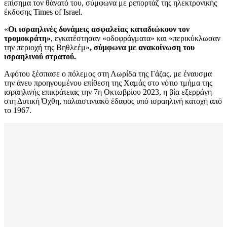
επίσημα τον θάνατό του, σύμφωνα με ρεπορτάζ της ηλεκτρονικής
έκδοσης Times of Israel.
«
Οι ισραηλινές δυνάμεις ασφαλείας καταδιώκουν τον
τρομοκράτη»
, εγκατέστησαν «οδοφράγματα» και «περικύκλωσαν
την περιοχή της Βηθλεέμ»
, σύμφωνα με ανακοίνωση του
ισραηλινού στρατού.
Αφότου ξέσπασε ο πόλεμος στη Λωρίδα της Γάζας, με έναυσμα
την άνευ προηγουμένου επίθεση της Χαμάς στο νότιο τμήμα της
ισραηλινής επικράτειας την 7η Οκτωβρίου 2023, η βία εξερράγη
στη Δυτική Όχθη, παλαιστινιακό έδαφος υπό ισραηλινή κατοχή από
το 1967.