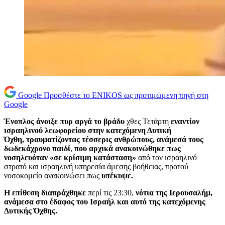
Google
Προσθέστε το ENIKOS ως προτιμώμενη πηγή στη
Google
Ένοπλος άνοιξε πυρ αργά το βράδυ
χθες Τετάρτη
εναντίον
ισραηλινού λεωφορείου στην κατεχόμενη Δυτική
Όχθη,
τραυματίζοντας
τέσσερις ανθρώπους, ανάμεσά τους
δωδεκάχρονο παιδί
,
που αρχικά ανακοινώθηκε πως
νοσηλευόταν «σε κρίσιμη κατάσταση»
από τον ισραηλινό
στρατό και ισραηλινή υπηρεσία άμεσης βοήθειας, προτού
νοσοκομείο ανακοινώσει πως
υπέκυψε.
Η επίθεση διαπράχθηκε
περί τις 23:30,
νότια της Ιερουσαλήμ,
ανάμεσα στο έδαφος του Ισραήλ και αυτό της κατεχόμενης
Δυτικής Όχθης.