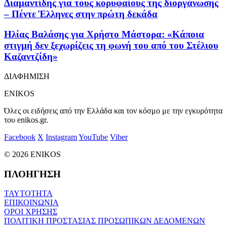
Διαμαντίδης για τους κορυφαίους της διοργάνωσης
– Πέντε Έλληνες στην πρώτη δεκάδα
Ηλίας Βαλάσης για Χρήστο Μάστορα: «Κάποια
στιγμή δεν ξεχωρίζεις τη φωνή του από του Στέλιου
Καζαντζίδη»
ΔΙΑΦΗΜΙΣΗ
ENIKOS
Όλες οι ειδήσεις από την Ελλάδα και τον κόσμο με την εγκυρότητα
του enikos.gr.
Facebook
X
Instagram
YouTube
Viber
© 2026 ENIKOS
ΠΛΟΗΓΗΣΗ
ΤΑΥΤΟΤΗΤΑ
ΕΠΙΚΟΙΝΩΝΙΑ
ΟΡΟΙ ΧΡΗΣΗΣ
ΠΟΛΙΤΙΚΗ ΠΡΟΣΤΑΣΙΑΣ ΠΡΟΣΩΠΙΚΩΝ ΔΕΔΟΜΕΝΩΝ