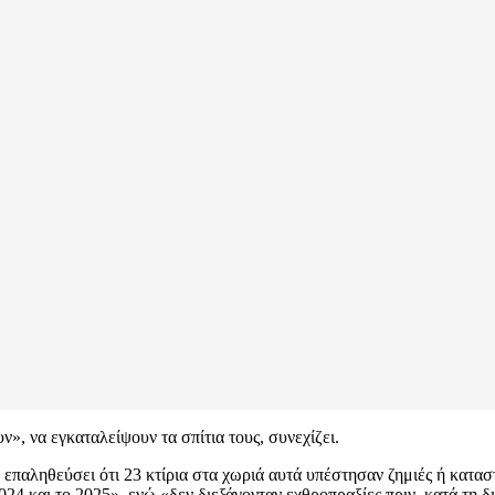
ν», να εγκαταλείψουν τα σπίτια τους, συνεχίζει.
επαληθεύσει ότι 23 κτίρια στα χωριά αυτά υπέστησαν ζημιές ή κατα
024 και το 2025», ενώ «δεν διεξάγονταν εχθροπραξίες πριν, κατά τη δ