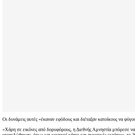
Οι δυνάμεις αυτές «έκαναν εφόδους και διέταξαν κατοίκους να φύγου
«Χάρη σε εικόνες από δορυφόρους, η Διεθνής Αμνηστία μπόρεσε να 
ισοπεδώθηκαν, όπως και κοντινοί κήποι και αγροτικές εκτάσεις, το 2