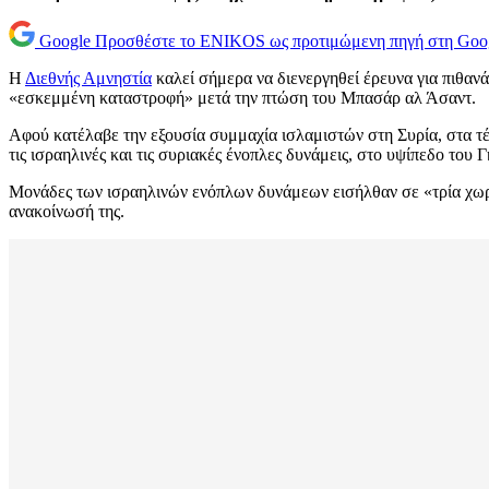
Google
Προσθέστε το ENIKOS ως προτιμώμενη πηγή στη Goo
Η
Διεθνής Αμνηστία
καλεί σήμερα να διενεργηθεί έρευνα για πιθα
«εσκεμμένη καταστροφή» μετά την πτώση του Μπασάρ αλ Άσαντ.
Αφού κατέλαβε την εξουσία συμμαχία ισλαμιστών στη Συρία, στα τέ
τις ισραηλινές και τις συριακές ένοπλες δυνάμεις, στο υψίπεδο του
Μονάδες των ισραηλινών ενόπλων δυνάμεων εισήλθαν σε «τρία χωρι
ανακοίνωσή της.