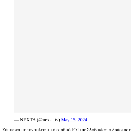
— NEXTA (@nexta_tv)
May 15, 2024
Σύμφωνα με τον τηλεοπτικό σταθμό JOJ της Σλοβακίας, ο δράστης εί