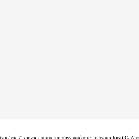
ναι ένας 71χρονος ποιητής και συγγραφέας με το όνομα J
uraj C.
Λίγο