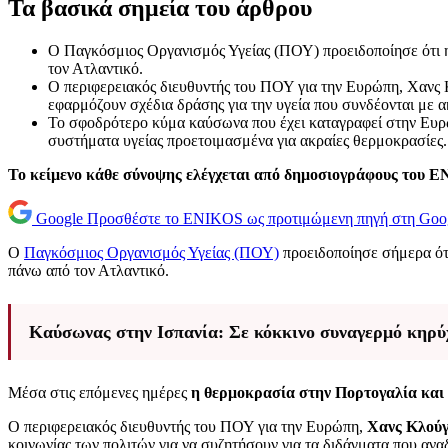
Τα βασικά σημεία του άρθρου
Ο Παγκόσμιος Οργανισμός Υγείας (ΠΟΥ) προειδοποίησε ότι η
τον Ατλαντικό.
Ο περιφερειακός διευθυντής του ΠΟΥ για την Ευρώπη, Χανς Κ
εφαρμόζουν σχέδια δράσης για την υγεία που συνδέονται με α
Το σφοδρότερο κύμα καύσωνα που έχει καταγραφεί στην Ευρώπ
συστήματα υγείας προετοιμασμένα για ακραίες θερμοκρασίες.
Το κείμενο κάθε σύνοψης ελέγχεται από δημοσιογράφους του 
Google
Προσθέστε το ENIKOS ως προτιμώμενη πηγή στη Goo
Ο
Παγκόσμιος Οργανισμός Υγείας (ΠΟΥ)
προειδοποίησε σήμερα ότ
πάνω από τον Ατλαντικό.
Καύσωνας στην Ισπανία: Σε κόκκινο συναγερμό κηρύ
Μέσα στις επόμενες ημέρες
η θερμοκρασία στην Πορτογαλία και 
Ο περιφερειακός διευθυντής του ΠΟΥ για την Ευρώπη,
Χανς Κλού
κοινωνίας των πολιτών για να συζητήσουν για τα διδάγματα που ανα