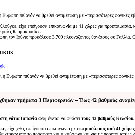
 Ευρώπη πιθανόν να βρεθεί αντιμέτωπη με «περισσότερες φονικές ε
λούγκε, είχε επείγουσα επικοινωνία με 41 χώρες για προετοιμασία, 
κραίες θερμοκρασίες.
η τον Ιούνιο προκάλεσε 3.700 πλεονάζοντες θανάτους σε Γαλλία, Ολ
ENIKOS
gle
ι η Ευρώπη πιθανόν να βρεθεί αντιμέτωπη με «περισσότερες φονικέ
χθηκαν τμήματα 3 Περιφερειών – Έως 42 βαθμούς αναμέν
στη νότια Ισπανία
αναμένεται να φθάσει
τους 43 βαθμούς Κελσίου
.
γκε
, είχε χθες επείγουσα επικοινωνία με
εκπροσώπους από 41 χώρες 
δείχτηκαν από το πρόσφατο κύμα καύσωνα και για τις προετοιμασίες γ