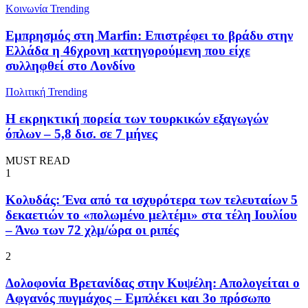
Κοινωνία
Trending
Εμπρησμός στη Marfin: Επιστρέφει το βράδυ στην
Ελλάδα η 46χρονη κατηγορούμενη που είχε
συλληφθεί στο Λονδίνο
Πολιτική
Trending
Η εκρηκτική πορεία των τουρκικών εξαγωγών
όπλων – 5,8 δισ. σε 7 μήνες
MUST READ
1
Κολυδάς: Ένα από τα ισχυρότερα των τελευταίων 5
δεκαετιών το «πολωμένο μελτέμι» στα τέλη Ιουλίου
– Άνω των 72 χλμ/ώρα οι ριπές
2
Δολοφονία Βρετανίδας στην Κυψέλη: Απολογείται ο
Αφγανός πυγμάχος – Εμπλέκει και 3ο πρόσωπο