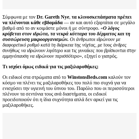
Σύμφωνα με τον
Dr. Gareth Nye
,
τα κλινοσκεπάσματα πρέπει
να πλένονται κάθε εβδομάδα
— αν και αυτό εξαρτάται σε μεγάλο
βαθμό από το αν κοιμάστε μόνοι ή με σύντροφο. «
Ο λόγος
κρύβεται στον ιδρώτα, τα νεκρά κύτταρα του δέρματος και τη
συσσώρευση μικροοργανισμών.
Οι άνθρωποι ιδρώνουν με
διαφορετικό ρυθμό κατά τη διάρκεια της νύχτας, με τους άνδρες
συνήθως να ιδρώνουν λιγότερο και τις γυναίκες που βρίσκονται στην
εμμηνόπαυση να ιδρώνουν περισσότερο
», εξηγεί ο γιατρός.
Τι ισχύει όμως ειδικά για τις μαξιλαροθήκες;
Οι ειδικοί στα στρώματα από το
WinstonsBeds.com
καλούν τον
κόσμο να πλένει τις μαξιλαροθήκες του πολύ πιο συχνά για να
ενισχύσει την υγιεινή του ύπνου του. Παρόλο που οι περισσότεροι
πλένουν τα σεντόνια τους ανά διαστήματα, οι ειδικοί
προειδοποιούν ότι η ίδια συχνότητα απλά δεν αρκεί για τις
μαξιλαροθήκες.