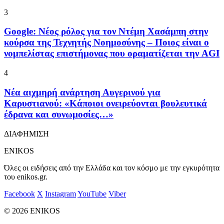
3
Google: Νέος ρόλος για τον Ντέμη Χασάμπη στην
κούρσα της Τεχνητής Νοημοσύνης – Ποιος είναι ο
νομπελίστας επιστήμονας που οραματίζεται την AGI
4
Νέα αιχμηρή ανάρτηση Αυγερινού για
Καρυστιανού: «Κάποιοι ονειρεύονται βουλευτικά
έδρανα και συνωμοσίες…»
ΔΙΑΦΗΜΙΣΗ
ENIKOS
Όλες οι ειδήσεις από την Ελλάδα και τον κόσμο με την εγκυρότητα
του enikos.gr.
Facebook
X
Instagram
YouTube
Viber
© 2026 ENIKOS