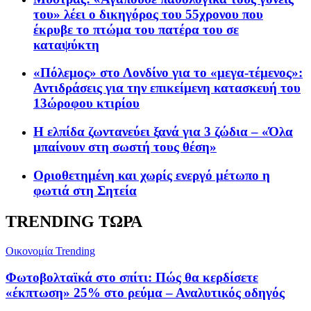
του» λέει ο δικηγόρος του 55χρονου που
έκρυβε το πτώμα του πατέρα του σε
καταψύκτη
«Πόλεμος» στο Λονδίνο για το «μεγα-τέμενος»:
Αντιδράσεις για την επικείμενη κατασκευή του
13ώροφου κτιρίου
Η ελπίδα ζωντανεύει ξανά για 3 ζώδια – «Όλα
μπαίνουν στη σωστή τους θέση»
Οριοθετημένη και χωρίς ενεργό μέτωπο η
φωτιά στη Σητεία
TRENDING ΤΩΡΑ
Oικονομία
Trending
Φωτοβολταϊκά στο σπίτι: Πώς θα κερδίσετε
«έκπτωση» 25% στο ρεύμα – Αναλυτικός οδηγός