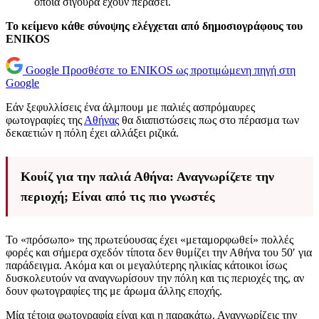
οποία σίγουρα έχουν περάσει.
Το κείμενο κάθε σύνοψης ελέγχεται από δημοσιογράφους του
ENIKOS
Google
Προσθέστε το ENIKOS ως προτιμώμενη πηγή στη
Google
Εάν ξεφυλλίσεις ένα άλμπουμ με παλιές ασπρόμαυρες
φωτογραφίες της
Αθήνας
θα διαπιστώσεις πως στο πέρασμα των
δεκαετιών η πόλη έχει αλλάξει ριζικά.
Κουίζ για την παλιά Αθήνα: Αναγνωρίζετε την
περιοχή; Είναι από τις πιο γνωστές
Το «πρόσωπο» της πρωτεύουσας έχει «μεταμορφωθεί» πολλές
φορές και σήμερα σχεδόν τίποτα δεν θυμίζει την Αθήνα του 50′ για
παράδειγμα. Ακόμα και οι μεγαλύτερης ηλικίας κάτοικοι ίσως
δυσκολευτούν να αναγνωρίσουν την πόλη και τις περιοχές της, αν
δουν φωτογραφίες της με άρωμα άλλης εποχής.
Μία τέτοια φωτογραφία είναι και η παρακάτω. Αναγνωρίζεις την