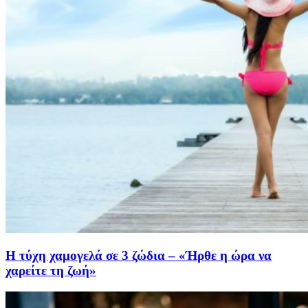
Η τύχη χαμογελά σε 3 ζώδια – «Ήρθε η ώρα να
χαρείτε τη ζωή»