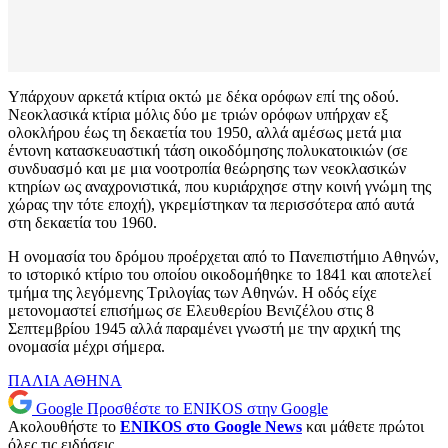
Υπάρχουν αρκετά κτίρια οκτώ με δέκα ορόφων επί της οδού.
Νεοκλασικά κτίρια μόλις δύο με τριών ορόφων υπήρχαν εξ
ολοκλήρου έως τη δεκαετία του 1950, αλλά αμέσως μετά μια
έντονη κατασκευαστική τάση οικοδόμησης πολυκατοικιών (σε
συνδυασμό και με μια νοοτροπία θεώρησης των νεοκλασικών
κτηρίων ως αναχρονιστικά, που κυριάρχησε στην κοινή γνώμη της
χώρας την τότε εποχή), γκρεμίστηκαν τα περισσότερα από αυτά
στη δεκαετία του 1960.
Η ονομασία του δρόμου προέρχεται από το Πανεπιστήμιο Αθηνών,
το ιστορικό κτίριο του οποίου οικοδομήθηκε το 1841 και αποτελεί
τμήμα της λεγόμενης Τριλογίας των Αθηνών. Η οδός είχε
μετονομαστεί επισήμως σε Ελευθερίου Βενιζέλου στις 8
Σεπτεμβρίου 1945 αλλά παραμένει γνωστή με την αρχική της
ονομασία μέχρι σήμερα.
ΠΑΛΙΑ ΑΘΗΝΑ
Google
Προσθέστε το ENIKOS στην Google
Ακολουθήστε το
ENIKOS στο Google News
και μάθετε πρώτοι
όλες τις ειδήσεις.