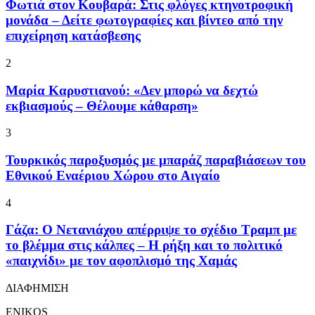
Φωτιά στον Κουβαρά: Στις φλόγες κτηνοτροφική
μονάδα – Δείτε φωτογραφίες και βίντεο από την
επιχείρηση κατάσβεσης
2
Μαρία Καρυστιανού: «Δεν μπορώ να δεχτώ
εκβιασμούς – Θέλουμε κάθαρση»
3
Τουρκικός παροξυσμός με μπαράζ παραβιάσεων του
Εθνικού Εναέριου Χώρου στο Αιγαίο
4
Γάζα: Ο Νετανιάχου απέρριψε το σχέδιο Τραμπ με
το βλέμμα στις κάλπες – Η ρήξη και το πολιτικό
«παιχνίδι» με τον αφοπλισμό της Χαμάς
ΔΙΑΦΗΜΙΣΗ
ENIKOS