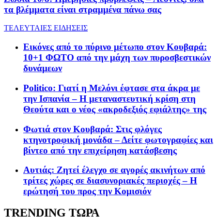
τα βλέμματα είναι στραμμένα πάνω σας
ΤΕΛΕΥΤΑΙΕΣ ΕΙΔΗΣΕΙΣ
Εικόνες από το πύρινο μέτωπο στον Κουβαρά:
10+1 ΦΩΤΟ από την μάχη των πυροσβεστικών
δυνάμεων
Politico: Γιατί η Μελόνι έφτασε στα άκρα με
την Ισπανία – Η μεταναστευτική κρίση στη
Θεούτα και ο νέος «ακροδεξιός εφιάλτης» της
Φωτιά στον Κουβαρά: Στις φλόγες
κτηνοτροφική μονάδα – Δείτε φωτογραφίες και
βίντεο από την επιχείρηση κατάσβεσης
Αυτιάς: Ζητεί έλεγχο σε αγορές ακινήτων από
τρίτες χώρες σε διασυνοριακές περιοχές – Η
ερώτησή του προς την Κομισιόν
TRENDING ΤΩΡΑ