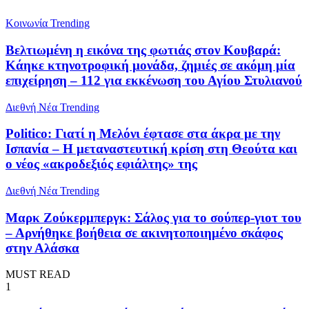
Κοινωνία
Trending
Βελτιωμένη η εικόνα της φωτιάς στον Κουβαρά:
Κάηκε κτηνοτροφική μονάδα, ζημιές σε ακόμη μία
επιχείρηση – 112 για εκκένωση του Αγίου Στυλιανού
Διεθνή Νέα
Trending
Politico: Γιατί η Μελόνι έφτασε στα άκρα με την
Ισπανία – Η μεταναστευτική κρίση στη Θεούτα και
ο νέος «ακροδεξιός εφιάλτης» της
Διεθνή Νέα
Trending
Μαρκ Ζούκερμπεργκ: Σάλος για το σούπερ-γιοτ του
– Αρνήθηκε βοήθεια σε ακινητοποιημένο σκάφος
στην Αλάσκα
MUST READ
1