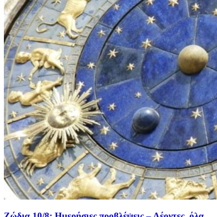
Ζώδια 10/8: Ημερήσιες προβλέψεις – Λέοντες, όλα