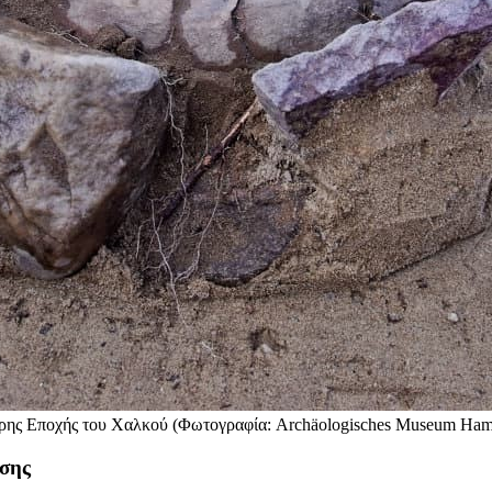
ερης Εποχής του Χαλκού (Φωτογραφία: Archäologisches Museum Ham
σης