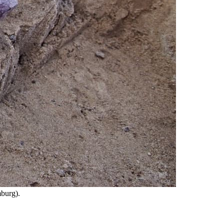
burg).