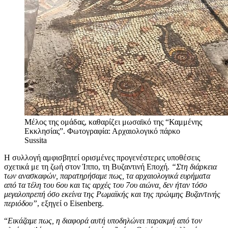
Μέλος της ομάδας, καθαρίζει μωσαϊκό της “Καμμένης
Εκκλησίας”. Φωτογραφία: Αρχαιολογικό πάρκο
Sussita
Η συλλογή αμφισβητεί ορισμένες προγενέστερες υποθέσεις
σχετικά με τη ζωή στον Ίππο, τη Βυζαντινή Εποχή.
“Στη διάρκεια
των ανασκαφών, παρατηρήσαμε πως, τα αρχαιολογικά ευρήματα
από τα τέλη του 6ου και τις αρχές του 7ου αιώνα, δεν ήταν τόσο
μεγαλοπρεπή όσο εκείνα της Ρωμαϊκής και της πρώιμης Βυζαντινής
περιόδου”
, εξηγεί ο Eisenberg.
“
Εικάζαμε πως, η διαφορά αυτή υποδηλώνει παρακμή από τον