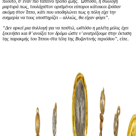
πλούτο, σ’ έναν πιο ταπεινό τρόπο ζωής.
Ωστόσο, η συλλογή
μαρτυρά πως, τουλάχιστον ορισμένοι εύποροι κάτοικοι ζούσαν
ακόμη στον Ίππο, κάτι που υποδηλώνει πως η πόλη είχε την
ευημερία να τους υποστηρίζει – αλλιώς, θα είχαν φύγει”.
“Δεν αρκεί μια συλλογή για να πειστώ, ωστόσο η μελέτη μόλις έχει
ξεκινήσει και θ’ ανοίξει τον δρόμο ώστε ν’ ανατρέξουμε στην έκταση
της παρακμής του Ίππου στα τέλη της Βυζαντινής περιόδου”
, είπε.