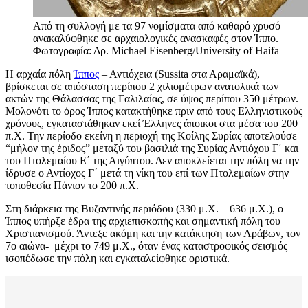
Από τη συλλογή με τα 97 νομίσματα από καθαρό χρυσό
ανακαλύφθηκε σε αρχαιολογικές ανασκαφές στον Ίππο.
Φωτογραφία: Δρ. Michael Eisenberg/University of Haifa
H αρχαία πόλη
Ίππος
– Αντιόχεια (Sussita στα Αραμαϊκά),
βρίσκεται σε απόσταση περίπου 2 χιλιομέτρων ανατολικά των
ακτών της Θάλασσας της Γαλιλαίας, σε ύψος περίπου 350 μέτρων.
Μολονότι το όρος Ίππος κατακτήθηκε πριν από τους Ελληνιστικούς
χρόνους, εγκαταστάθηκαν εκεί Έλληνες άποικοι στα μέσα του 200
π.Χ. Την περίοδο εκείνη η περιοχή της Κοίλης Συρίας αποτελούσε
“μήλον της έριδος” μεταξύ του βασιλιά της Συρίας Αντιόχου Γ΄ και
του Πτολεμαίου Ε΄ της Αιγύπτου. Δεν αποκλείεται την πόλη να την
ίδρυσε ο Αντίοχος Γ΄ μετά τη νίκη του επί των Πτολεμαίων στην
τοποθεσία Πάνιον το 200 π.Χ.
Στη διάρκεια της Βυζαντινής περιόδου (330 μ.Χ. – 636 μ.Χ.), ο
Ίππος υπήρξε έδρα της αρχιεπισκοπής και σημαντική πόλη του
Χριστιανισμού. Άντεξε ακόμη και την κατάκτηση των Αράβων, τον
7ο αιώνα- μέχρι το 749 μ.Χ., όταν ένας καταστροφικός σεισμός
ισοπέδωσε την πόλη και εγκαταλείφθηκε οριστικά.