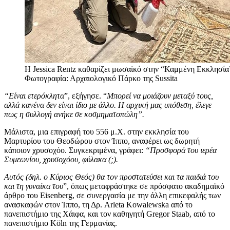
Η Jessica Rentz καθαρίζει μωσαϊκό στην “Καμμένη Εκκλησία
Φωτογραφία: Αρχαιολογικό Πάρκο της Sussita
“Είναι ετερόκλητα
”, εξήγησε. “
Μπορεί να μοιάζουν μεταξύ τους,
αλλά κανένα δεν είναι ίδιο με άλλο. Η αρχική μας υπόθεση, έλεγε
πως η συλλογή ανήκε σε κοσμηματοπώλη”.
Μάλιστα, μια επιγραφή του 556 μ.Χ. στην εκκλησία του
Μαρτυρίου του Θεοδώρου στον Ίππο, αναφέρει ως δωρητή
κάποιον χρυσοχόο. Συγκεκριμένα, γράφει:
“Προσφορά του ιερέα
Συμεωνίου, χρυσοχόου, φύλακα (;).
Αυτός (δηλ. ο Κύριος Θεός) θα τον προστατεύσει και τα παιδιά του
και τη γυναίκα του
”, όπως μεταφράστηκε σε πρόσφατο ακαδημαϊκό
άρθρο του Eisenberg, σε συνεργασία με την άλλη επικεφαλής των
ανασκαφών στον Ίππο, τη Δρ. Arleta Kowalewska από το
πανεπιστήμιο της Χάιφα, και τον καθηγητή Gregor Staab, από το
πανεπιστήμιο Köln της Γερμανίας.