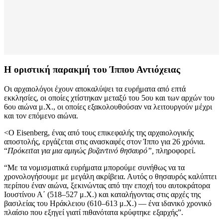
Η οριστική παρακμή του Ίππου Αντιόχειας
Οι αρχαιολόγοι έχουν αποκαλύψει τα ευρήματα από επτά
εκκλησίες, οι οποίες χτίστηκαν μεταξύ του 5ου και των αρχών του
6ου αιώνα μ.Χ., οι οποίες εξακολουθούσαν να λειτουργούν μέχρι
και τον επόμενο αιώνα.
<Ο Eisenberg, ένας από τους επικεφαλής της αρχαιολογικής
αποστολής, εργάζεται στις ανασκαφές στον Ίππο για 26 χρόνια.
“
Πρόκειται για μια αμιγώς βυζαντινό θησαυρό”,
πληροφορεί.
“Με τα νομισματικά ευρήματα μπορούμε συνήθως να τα
χρονολογήσουμε με μεγάλη ακρίβεια. Αυτός ο θησαυρός καλύπτει
περίπου έναν αιώνα, ξεκινώντας από την εποχή του αυτοκράτορα
Ιουστίνου Α΄ (518–527 μ.Χ.) και καταλήγοντας στις αρχές της
βασιλείας του Ηράκλειου (610–613 μ.Χ.) — ένα ιδανικό χρονικό
πλαίσιο που εξηγεί γιατί πιθανότατα κρύφτηκε εξαρχής”.