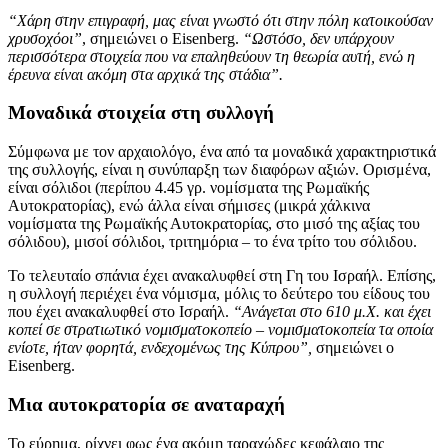
“Χάρη στην επιγραφή, μας είναι γνωστό ότι στην πόλη κατοικούσαν
χρυσοχόοι”
, σημειώνει ο Eisenberg.
“Ωστόσο, δεν υπάρχουν
περισσότερα στοιχεία που να επαληθεύουν τη θεωρία αυτή, ενώ η
έρευνα είναι ακόμη στα αρχικά της στάδια”.
Μοναδικά στοιχεία στη συλλογή
Σύμφωνα με τον αρχαιολόγο, ένα από τα μοναδικά χαρακτηριστικά
της συλλογής, είναι η συνύπαρξη των διαφόρων αξιών. Ορισμένα,
είναι σόλιδοι (περίπου 4.45 γρ. νομίσματα της Ρωμαϊκής
Αυτοκρατορίας), ενώ άλλα είναι σήμισες (μικρά χάλκινα
νομίσματα της Ρωμαϊκής Αυτοκρατορίας, στο μισό της αξίας του
σόλιδου), μισοί σόλιδοι, τριτημόρια – το ένα τρίτο του σόλιδου.
Το τελευταίο σπάνια έχει ανακαλυφθεί στη Γη του Ισραήλ. Επίσης,
η συλλογή περιέχει ένα νόμισμα, μόλις το δεύτερο του είδους του
που έχει ανακαλυφθεί στο Ισραήλ.
“Ανάγεται στο 610 μ.Χ. και έχει
κοπεί σε στρατιωτικό νομισματοκοπείο – νομισματοκοπεία τα οποία
ενίοτε, ήταν φορητά, ενδεχομένως της Κύπρου”,
σημειώνει ο
Eisenberg.
Μια αυτοκρατορία σε αναταραχή
Το εύρημα, ρίχνει φως ένα ακόμη ταραχώδες κεφάλαιο της