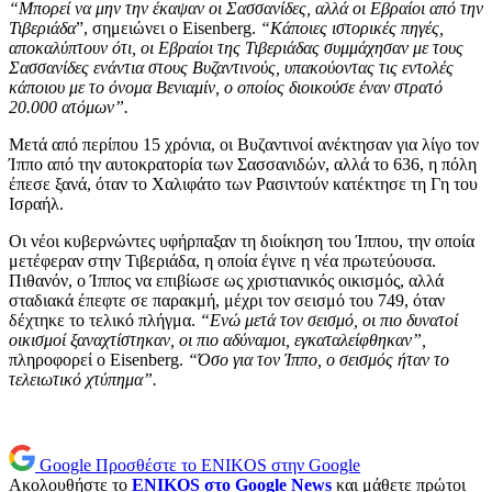
“Μπορεί να μην την έκαψαν οι Σασσανίδες, αλλά οι Εβραίοι από την
Τιβεριάδα
”, σημειώνει ο Eisenberg.
“Κάποιες ιστορικές πηγές,
αποκαλύπτουν ότι, οι Εβραίοι της Τιβεριάδας συμμάχησαν με τους
Σασσανίδες ενάντια στους Βυζαντινούς, υπακούοντας τις εντολές
κάποιου με το όνομα Βενιαμίν, ο οποίος διοικούσε έναν στρατό
20.000 ατόμων”.
Μετά από περίπου 15 χρόνια, οι Βυζαντινοί ανέκτησαν για λίγο τον
Ίππο από την αυτοκρατορία των Σασσανιδών, αλλά το 636, η πόλη
έπεσε ξανά, όταν το Χαλιφάτο των Ρασιντούν κατέκτησε τη Γη του
Ισραήλ.
Οι νέοι κυβερνώντες υφήρπαξαν τη διοίκηση του Ίππου, την οποία
μετέφεραν στην Τιβεριάδα, η οποία έγινε η νέα πρωτεύουσα.
Πιθανόν, ο Ίππος να επιβίωσε ως χριστιανικός οικισμός, αλλά
σταδιακά έπεφτε σε παρακμή, μέχρι τον σεισμό του 749, όταν
δέχτηκε το τελικό πλήγμα.
“Ενώ μετά τον σεισμό, οι πιο δυνατοί
οικισμοί ξαναχτίστηκαν, οι πιο αδύναμοι, εγκαταλείφθηκαν”,
πληροφορεί ο Eisenberg.
“Όσο για τον Ίππο, ο σεισμός ήταν το
τελειωτικό χτύπημα”.
Google
Προσθέστε το ENIKOS στην Google
Ακολουθήστε το
ENIKOS στο Google News
και μάθετε πρώτοι