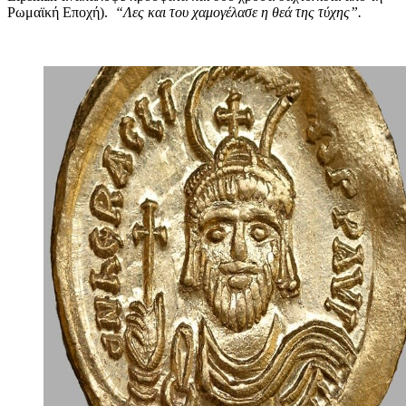
Ρωμαϊκή Εποχή).
“Λες και του χαμογέλασε η θεά της τύχης”.