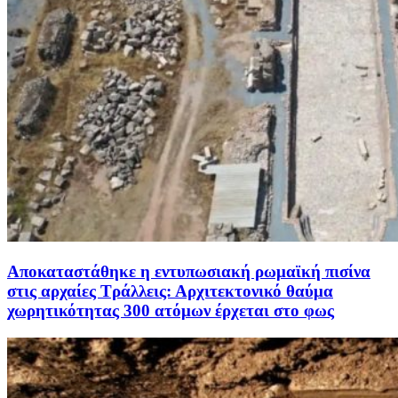
Αποκαταστάθηκε η εντυπωσιακή ρωμαϊκή πισίνα
στις αρχαίες Τράλλεις: Αρχιτεκτονικό θαύμα
χωρητικότητας 300 ατόμων έρχεται στο φως