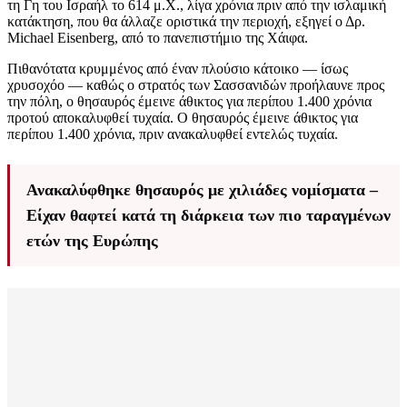
τη Γη του Ισραήλ το 614 μ.Χ., λίγα χρόνια πριν από την ισλαμική
κατάκτηση, που θα άλλαζε οριστικά την περιοχή, εξηγεί ο Δρ.
Michael Eisenberg, από το πανεπιστήμιο της Χάιφα.
Πιθανότατα κρυμμένος από έναν πλούσιο κάτοικο — ίσως
χρυσοχόο — καθώς ο στρατός των Σασσανιδών προήλαυνε προς
την πόλη, ο θησαυρός έμεινε άθικτος για περίπου 1.400 χρόνια
προτού αποκαλυφθεί τυχαία. Ο θησαυρός έμεινε άθικτος για
περίπου 1.400 χρόνια, πριν ανακαλυφθεί εντελώς τυχαία.
Ανακαλύφθηκε θησαυρός με χιλιάδες νομίσματα –
Είχαν θαφτεί κατά τη διάρκεια των πιο ταραγμένων
ετών της Ευρώπης