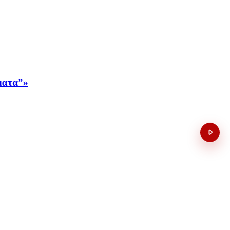
έματα”»