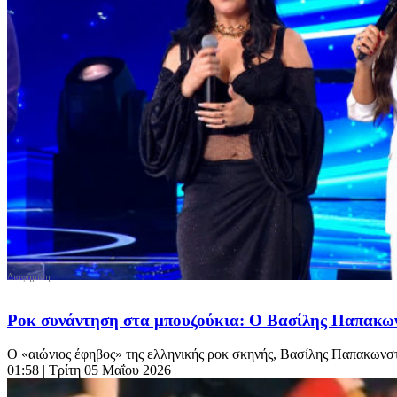
Ροκ συνάντηση στα μπουζούκια: Ο Βασίλης Παπακων
Ο «αιώνιος έφηβος» της ελληνικής ροκ σκηνής, Βασίλης Παπακωνστα
01:58
| Τρίτη 05 Μαΐου 2026