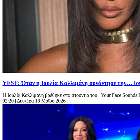
YFSF: Όταν η Ιουλία Καλλιμάνη συνάντησε την… Ιου
Η Ιουλία Καλλιμάνη βρέθηκε στο στούντιο του «Your Face Sounds Fa
02:20
| Δευτέρα 18 Μαΐου 2026