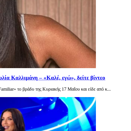
λία Καλλιμάνη – «Καλέ, εγώ», δείτε βίντεο
miliar» το βράδυ της Κυριακής 17 Μαΐου και είδε από κ...