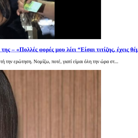
ης – «Πολλές φορές μου λέει “Είσαι τιτίζης, έχεις θ
την ερώτηση. Νομίζω, ποτέ, γιατί είμαι όλη την ώρα στ...