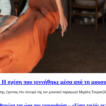
 Η σχέση που γεννήθηκε μέσα από τη μουσικ
της, έχοντας στο πλευρό της τον μουσικό παραγωγό Μιχάλη Τουρατζίδη
 θαμώνα την ώρα που τραγουδούσε – «Είσαι τρελός ρε