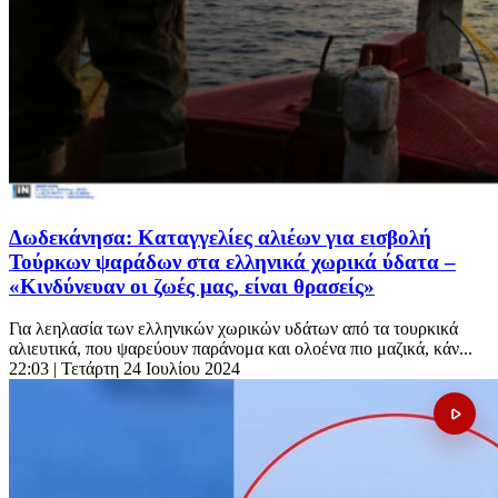
Δωδεκάνησα: Καταγγελίες αλιέων για εισβολή
Τούρκων ψαράδων στα ελληνικά χωρικά ύδατα –
«Κινδύνευαν οι ζωές μας, είναι θρασείς»
Για λεηλασία των ελληνικών χωρικών υδάτων από τα τουρκικά
αλιευτικά, που ψαρεύουν παράνομα και ολοένα πιο μαζικά, κάν...
22:03
| Τετάρτη 24 Ιουλίου 2024