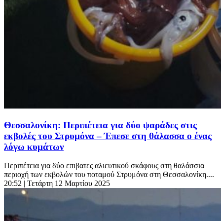
Θεσσαλονίκη: Περιπέτεια για δύο ψαράδες στις
εκβολές του Στρυμόνα – Έπεσε στη θάλασσα ο ένας
λόγω κυμάτων
Περιπέτεια για δύο επιβατες αλιευτικού σκάφους στη θαλάσσια
περιοχή των εκβολών του ποταμού Στρυμόνα στη Θεσσαλονίκη....
20:52
| Τετάρτη 12 Μαρτίου 2025