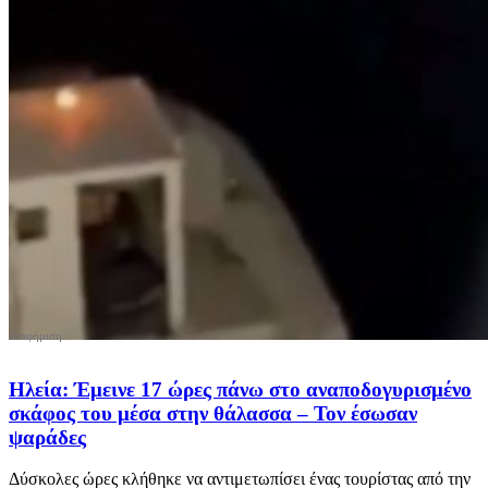
Ηλεία: Έμεινε 17 ώρες πάνω στο αναποδογυρισμένο
σκάφος του μέσα στην θάλασσα – Τον έσωσαν
ψαράδες
Δύσκολες ώρες κλήθηκε να αντιμετωπίσει ένας τουρίστας από την