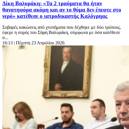
Δίκη Βαλυράκη: «Τα 2 τραύματα θα ήταν
θανατηφόρα ακόμη και αν το θύμα δεν έπεφτε στο
νερό» κατέθεσε ο ιατροδικαστής Καλόγρηας
Σοβαρές κακώσεις από χτυπήματα που δέχθηκε με δύο τρόπους,
έφερε η σορός του Σήφη Βαλυράκη, σύμφωνα με όσα κατέθεσε
σ...
16:13
| Πέμπτη 23 Απριλίου 2026