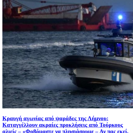
Κραυγή αγωνίας από ψαράδες της Λήμνου:
Kαταγγέλλουν ακραίες προκλήσεις από Τούρκους
αλιείς – «Φοβόμαστε να πλησιάσουμε – Αν πας εκεί,