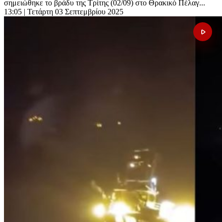
σημειώθηκε το βράδυ της Τρίτης (02/09) στο Θρακικό Πέλαγ...
13:05
| Τετάρτη 03 Σεπτεμβρίου 2025