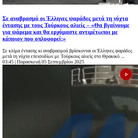
Σε αναβρασμό οι Έλληνες ψαράδες μετά τη νύχτα
έντασης με τους Τούρκους αλιείς – «Θα βγαίνουμε
για ψάρεμα και θα ερχόμαστε αντιμέτωποι με
κάποιον που οπλοφορεί;»
Σε κλίμα έντασης κι αναβρασμού βρίσκονται οι Έλληνες ψαράδες
μετά τη νύχτα επεισοδίων με Τούρκους αλιείς στο Θρακικό ...
03:45
| Παρασκευή 05 Σεπτεμβρίου 2025