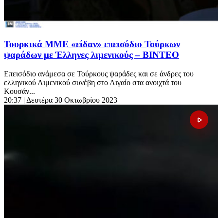
Τουρκικά ΜΜΕ «είδαν» επεισόδιο Τούρκων
ψαράδων με Έλληνες λιμενικούς – ΒΙΝΤΕΟ
Επεισόδιο ανάμεσα σε Τούρκους ψαράδες και σε άνδρες του
ελληνικού Λιμενικού συνέβη στο Αιγαίο στα ανοιχτά του
Κουσάν...
20:37
| Δευτέρα 30 Οκτωβρίου 2023