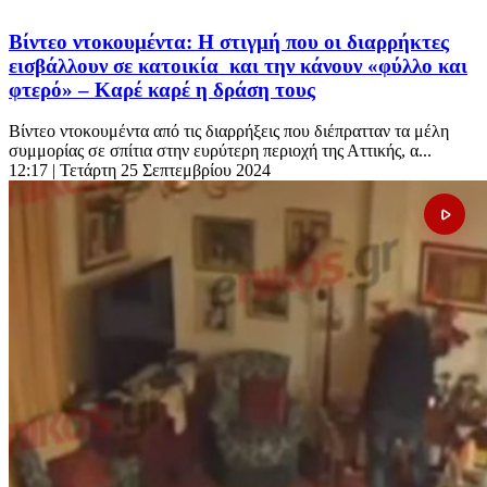
Βίντεο ντοκουμέντα: Η στιγμή που οι διαρρήκτες
εισβάλλουν σε κατοικία και την κάνουν «φύλλο και
φτερό» – Καρέ καρέ η δράση τους
Βίντεο ντοκουμέντα από τις διαρρήξεις που διέπρατταν τα μέλη
συμμορίας σε σπίτια στην ευρύτερη περιοχή της Αττικής, α...
12:17
| Τετάρτη 25 Σεπτεμβρίου 2024