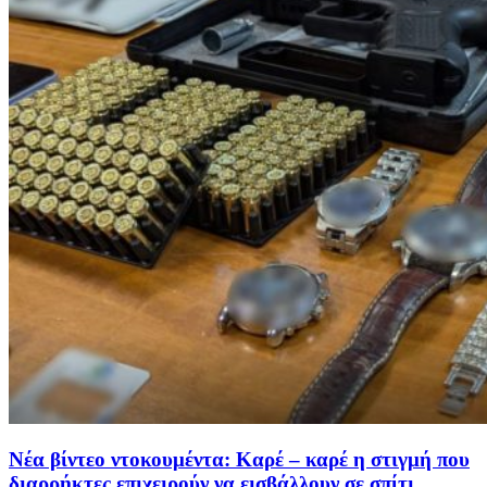
Νέα βίντεο ντοκουμέντα: Καρέ – καρέ η στιγμή που
διαρρήκτες επιχειρούν να εισβάλλουν σε σπίτι