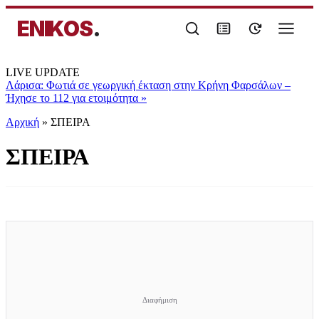
ENIKOS
.
LIVE UPDATE
Λάρισα: Φωτιά σε γεωργική έκταση στην Κρήνη Φαρσάλων –
Ήχησε το 112 για ετοιμότητα
»
Αρχική
»
ΣΠΕΙΡΑ
ΣΠΕΙΡΑ