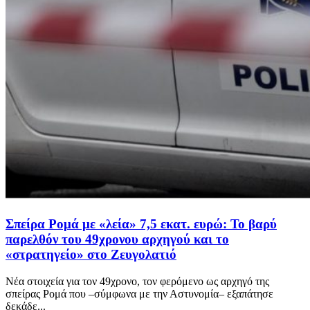
Σπείρα Ρομά με «λεία» 7,5 εκατ. ευρώ: Το βαρύ
παρελθόν του 49χρονου αρχηγού και το
«στρατηγείο» στο Ζευγολατιό
Νέα στοιχεία για τον 49χρονο, τον φερόμενο ως αρχηγό της
σπείρας Ρομά που –σύμφωνα με την Αστυνομία– εξαπάτησε
δεκάδε...