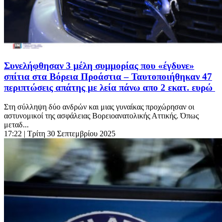
Συνελήφθησαν 3 μέλη συμμορίας που «έγδυνε»
σπίτια στα Βόρεια Προάστια – Ταυτοποιήθηκαν 47
περιπτώσεις απάτης με λεία πάνω απο 2 εκατ. ευρώ
Στη σύλληψη δύο ανδρών και μιας γυναίκας προχώρησαν οι
αστυνομικοί της ασφάλειας Βορειοανατολικής Αττικής. Όπως
μεταδ...
17:22
| Τρίτη 30 Σεπτεμβρίου 2025