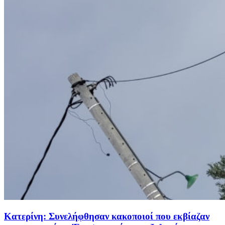
Κατερίνη: Συνελήφθησαν κακοποιοί που εκβίαζαν