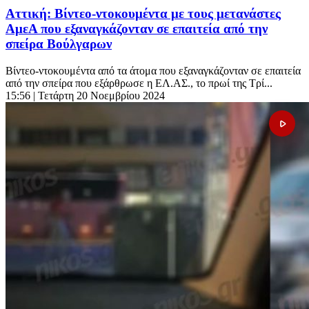
Αττική: Βίντεο-ντοκουμέντα με τους μετανάστες
ΑμεΑ που εξαναγκάζονταν σε επαιτεία από την
σπείρα Βούλγαρων
Βίντεο-ντοκουμέντα από τα άτομα που εξαναγκάζονταν σε επαιτεία
από την σπείρα που εξάρθρωσε η ΕΛ.ΑΣ., το πρωί της Τρί...
15:56
| Τετάρτη 20 Νοεμβρίου 2024