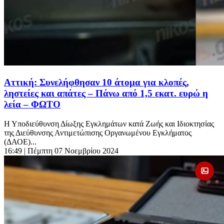
Αττική: Συνελήφθησαν 10 άτομα για κλοπές,
ληστείες και απάτες – Πάνω από 1,5 εκατ. ευρώ η
λεία – ΦΩΤΟ
Η Υποδιεύθυνση Δίωξης Εγκλημάτων κατά Ζωής και Ιδιοκτησίας
της Διεύθυνσης Αντιμετώπισης Οργανωμένου Εγκλήματος
(ΔΑΟΕ)...
16:49
| Πέμπτη 07 Νοεμβρίου 2024