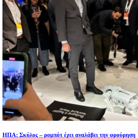
ΗΠΑ: Σκύλος – ρομπότ έχει αναλάβει την φρούρηση