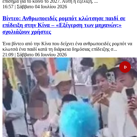
επίσημα για το κοινό το 2027. Αυτή η εξέλιξη, ...
16:57
| Σάββατο 04 Ιουλίου 2026
Βίντεο: Ανθρωποειδές ρομπότ κλώτσησε παιδί σε
επίδειξη στην Κίνα – «Εξέγερση των μηχανών;»
σχολιάζουν χρήστες
Ένα βίντεο από την Κίνα που δείχνει ένα ανθρωποειδές ρομπότ να
κλωτσά ένα παιδί κατά τη διάρκεια δημόσιας επίδειξης σ...
21:09
| Σάββατο 06 Ιουνίου 2026