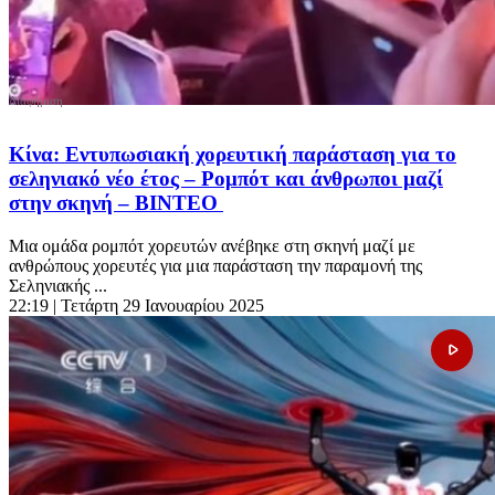
Κίνα: Εντυπωσιακή χορευτική παράσταση για το
σεληνιακό νέο έτος – Ρομπότ και άνθρωποι μαζί
στην σκηνή – ΒΙΝΤΕΟ
Μια ομάδα ρομπότ χορευτών ανέβηκε στη σκηνή μαζί με
ανθρώπους χορευτές για μια παράσταση την παραμονή της
Σεληνιακής ...
22:19
| Τετάρτη 29 Ιανουαρίου 2025