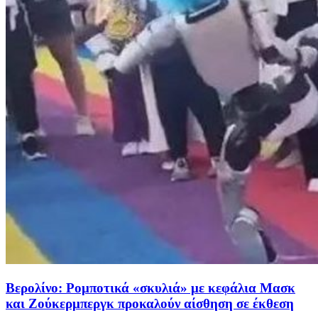
Βερολίνο: Ρομποτικά «σκυλιά» με κεφάλια Μασκ
και Ζούκερμπεργκ προκαλούν αίσθηση σε έκθεση