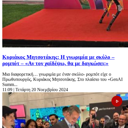
Κυριάκος Μητσοτάκης: Η γνωριμία με σκύλο –
ρομπότ – «Αν τον χαϊδέψω, θα με δαγκώσει;»
Μια διαφορετική… γνωριμία με έναν σκύλο- ρομπότ είχε ο
Πρωθυπουργός, Κυριάκος Μητσοτάκης. Στο πλαίσιο του «GenAI
Summ...
11:09
| Τετάρτη 20 Νοεμβρίου 2024