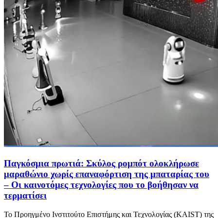
Παγκόσμια πρωτιά: Σκύλος ρομπότ ολοκλήρωσε
μαραθώνιο χωρίς επαναφόρτιση της μπαταρίας του
– Οι καινοτόμες τεχνολογίες που το βοήθησαν να
τερματίσει
Το Προηγμένο Ινστιτούτο Επιστήμης και Τεχνολογίας (KAIST) της