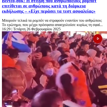
Βίντεο-σοκ: Η στιγμή που ανθρωποειδές ρομπότ
επιτίθεται σε ανθρώπους κατά τη διάρκεια
εκδήλωσης – «Είχε περάσει τα τεστ ασφαλείας»
Μπορούν τελικά τα ρομπότ να στραφούν εναντίον του ανθρώπου;
Το ερώτημα, που μέχρι πρόσφατα απασχολούσε κυρίως τη σφαί...
16:29
| Τετάρτη 26 Φεβρουαρίου 2025