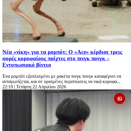
Νέα «νίκη» για τα ρομπότ: Ο «Ace» κέρδισε τρεις
φορές κορυφαίους παίχτες στο πινγκ πονγκ –
Εντυπωσιακό βίντεο
Ένα ρομπότ εξοπλισμένο με ρακέτα πινγκ πονγκ καταφέρνει να
ανταγωνίζεται, και σε ορισμένες περιπτώσεις να νικά κορυφα...
22:19
| Τετάρτη 22 Απριλίου 2026