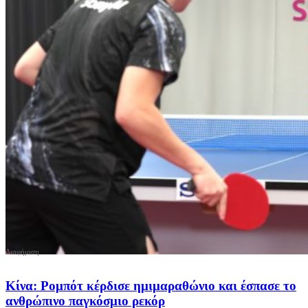
Κίνα: Ρομπότ κέρδισε ημιμαραθώνιο και έσπασε το
ανθρώπινο παγκόσμιο ρεκόρ