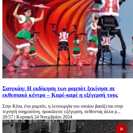
Σανγκάη: Η εκδίκηση των ρομπότ ξεκίνησε σε
εκθεσιακό κέντρο – Καρέ-καρέ η εξέγερσή τους
Στην Κίνα, ένα ρομπότ, η λειτουργία του οποίου βασίζεται στην
τεχνητή νοημοσύνη, προκάλεσε εξέγερση, πείθοντας άλλα ρ...
20:57
| Κυριακή 24 Νοεμβρίου 2024