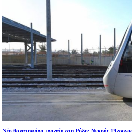
Νέο θανατηφόρο τροχαίο στη Ρόδο: Νεκρός 19χρονο