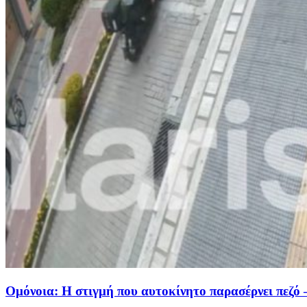
Ομόνοια: Η στιγμή που αυτοκίνητο παρασέρνει πεζό 