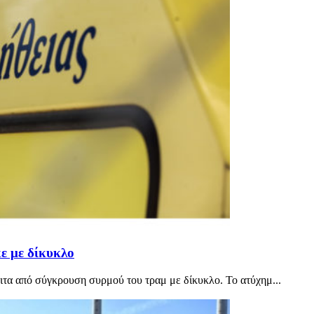
ε με δίκυκλο
ιτα από σύγκρουση συρμού του τραμ με δίκυκλο. Το ατύχημ...