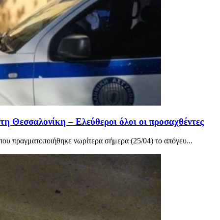
στη Θεσσαλονίκη – Ελεύθεροι όλοι οι προσαχθέντες
που πραγματοποιήθηκε νωρίτερα σήμερα (25/04) το απόγευ...