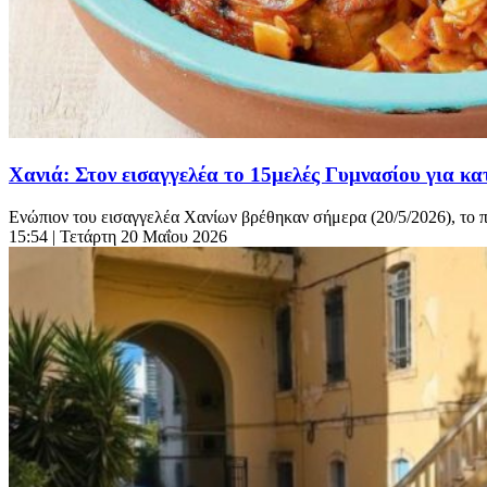
Χανιά: Στον εισαγγελέα το 15μελές Γυμνασίου για κ
Ενώπιον του εισαγγελέα Χανίων βρέθηκαν σήμερα (20/5/2026), το 
15:54
| Τετάρτη 20 Μαΐου 2026