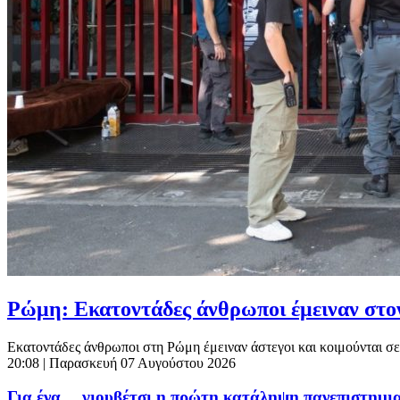
Ρώμη: Εκατοντάδες άνθρωποι έμειναν στο
Εκατοντάδες άνθρωποι στη Ρώμη έμειναν άστεγοι και κοιμούνται σε
20:08
| Παρασκευή 07 Αυγούστου 2026
Για ένα… γιουβέτσι η πρώτη κατάληψη πανεπιστημια