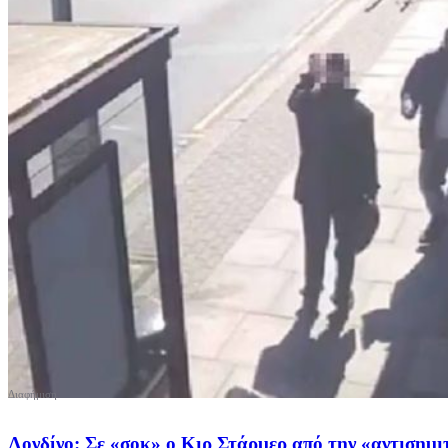
Λονδίνο: Σε «σοκ» o Κιρ Στάρμερ από την «αντισημι