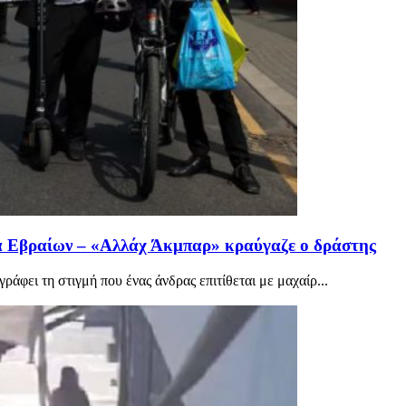
ατά Εβραίων – «Αλλάχ Άκμπαρ» κραύγαζε ο δράστης
ράφει τη στιγμή που ένας άνδρας επιτίθεται με μαχαίρ...