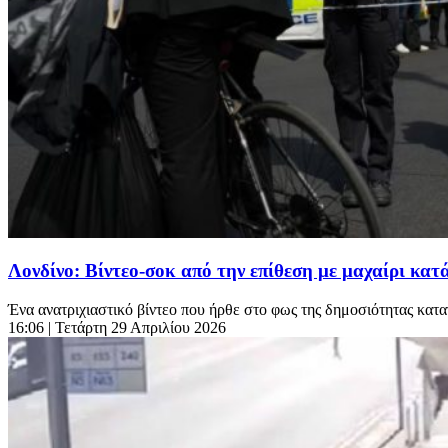
Λονδίνο: Βίντεο-σοκ από την επίθεση με μαχαίρι κ
Ένα ανατριχιαστικό βίντεο που ήρθε στο φως της δημοσιότητας καταγ
16:06
| Τετάρτη 29 Απριλίου 2026