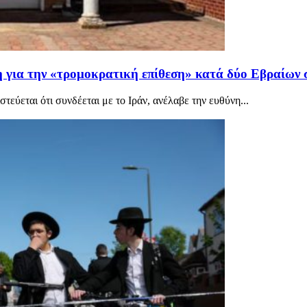
η για την «τρομοκρατική επίθεση» κατά δύο Εβραίων 
τεύεται ότι συνδέεται με το Ιράν, ανέλαβε την ευθύνη...