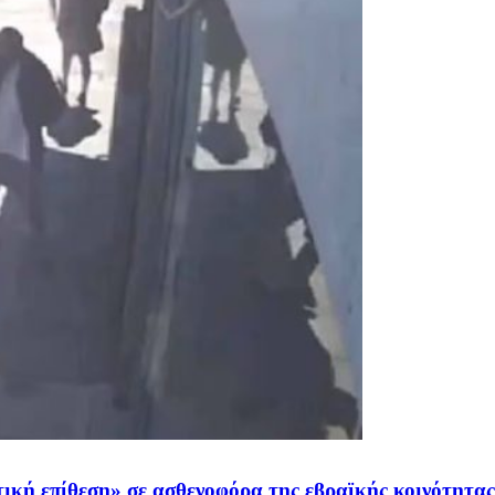
τική επίθεση» σε ασθενοφόρα της εβραϊκής κοινότητας