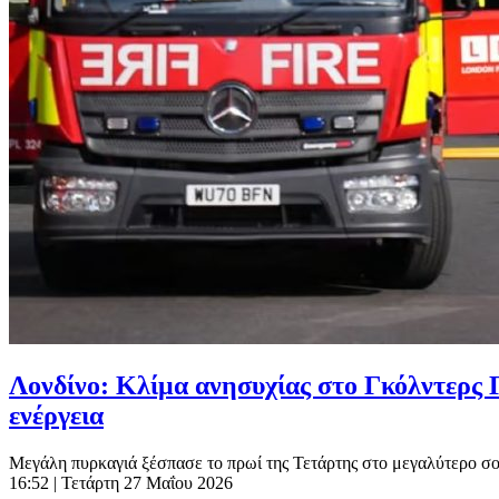
Λονδίνο: Κλίμα ανησυχίας στο Γκόλντερς 
ενέργεια
Μεγάλη πυρκαγιά ξέσπασε το πρωί της Τετάρτης στο μεγαλύτερο σούπ
16:52
| Τετάρτη 27 Μαΐου 2026