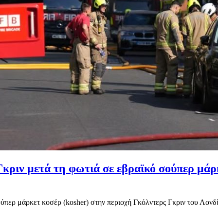
Γκριν μετά τη φωτιά σε εβραϊκό σούπερ μά
ερ μάρκετ κοσέρ (kosher) στην περιοχή Γκόλντερς Γκριν του Λονδίνο