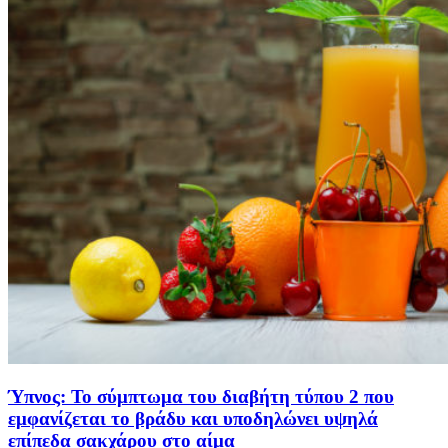
Ύπνος: Το σύμπτωμα του διαβήτη τύπου 2 που
εμφανίζεται το βράδυ και υποδηλώνει υψηλά
επίπεδα σακχάρου στο αίμα