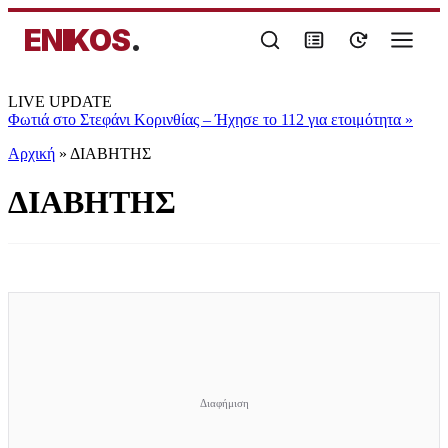
ENIKOS
.
LIVE UPDATE
Φωτιά στο Στεφάνι Κορινθίας – Ήχησε το 112 για ετοιμότητα
»
Αρχική
»
ΔΙΑΒΗΤΗΣ
ΔΙΑΒΗΤΗΣ