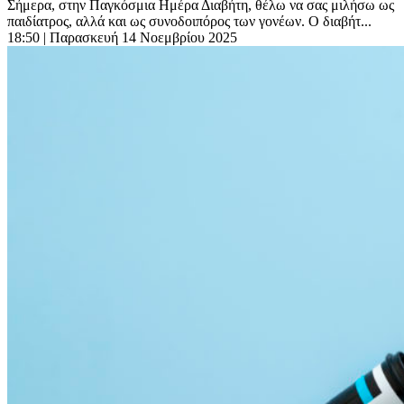
Σήμερα, στην Παγκόσμια Ημέρα Διαβήτη, θέλω να σας μιλήσω ως
παιδίατρος, αλλά και ως συνοδοιπόρος των γονέων. Ο διαβήτ...
18:50
| Παρασκευή 14 Νοεμβρίου 2025