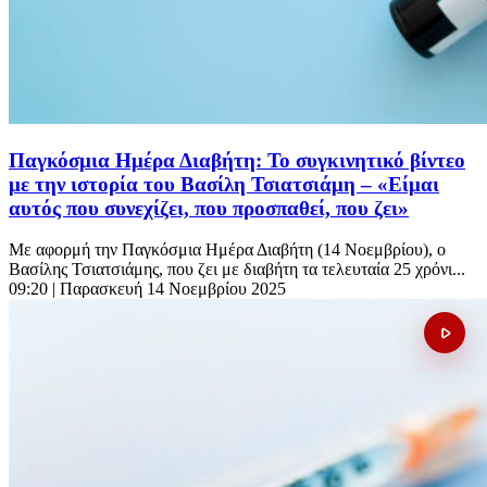
Παγκόσμια Ημέρα Διαβήτη: Το συγκινητικό βίντεο
με την ιστορία του Βασίλη Τσιατσιάμη – «Είμαι
αυτός που συνεχίζει, που προσπαθεί, που ζει»
Με αφορμή την Παγκόσμια Ημέρα Διαβήτη (14 Νοεμβρίου), ο
Βασίλης Τσιατσιάμης, που ζει με διαβήτη τα τελευταία 25 χρόνι...
09:20
| Παρασκευή 14 Νοεμβρίου 2025