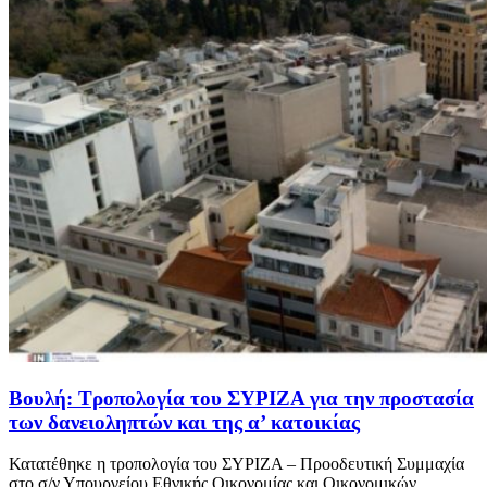
Βουλή: Τροπολογία του ΣΥΡΙΖΑ για την προστασία
των δανειοληπτών και της α’ κατοικίας
Κατατέθηκε η τροπολογία του ΣΥΡΙΖΑ – Προοδευτική Συμμαχία
στο σ/ν Υπουργείου Εθνικής Οικονομίας και Οικονομικών...