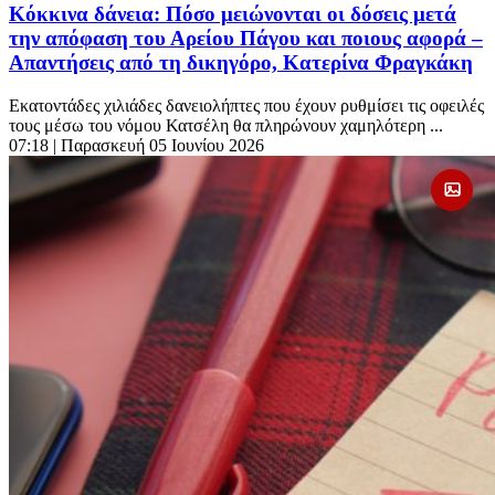
Κόκκινα δάνεια: Πόσο μειώνονται οι δόσεις μετά
την απόφαση του Αρείου Πάγου και ποιους αφορά –
Απαντήσεις από τη δικηγόρο, Κατερίνα Φραγκάκη
Εκατοντάδες χιλιάδες δανειολήπτες που έχουν ρυθμίσει τις οφειλές
τους μέσω του νόμου Κατσέλη θα πληρώνουν χαμηλότερη ...
07:18
| Παρασκευή 05 Ιουνίου 2026