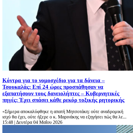
Κόντρα για το νομοσχέδιο για τα δάνεια –
Τσουκαλάς: Επί 24 ώρες προσπάθησαν να
εξαπατήσουν τους δανειολήπτες – Κυβερνητικές
πηγές: Έχει σπάσει κάθε ρεκόρ τοξικής ρητορικής
«Σήμερα αποκαλύφθηκε η απατή Μητσοτάκη: ούτε αναδρομική
ισχύ θα έχει, ούτε ήξερε ο κ. Μαρινάκης να εξηγήσει πώς θα λε...
15:48
| Δευτέρα 04 Μαΐου 2026