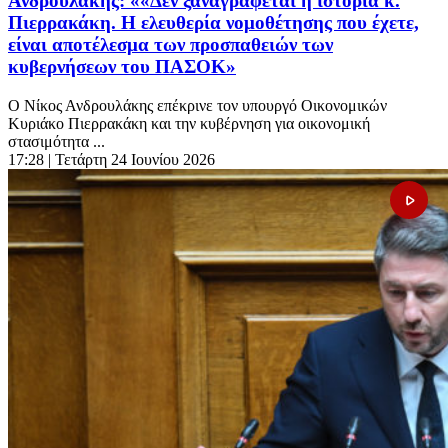
Ανδρουλάκης: ««Δεν ξαναγράφεται η ιστορία κ.
Πιερρακάκη. Η ελευθερία νομοθέτησης που έχετε,
είναι αποτέλεσμα των προσπαθειών των
κυβερνήσεων του ΠΑΣΟΚ»
Ο Νίκος Ανδρουλάκης επέκρινε τον υπουργό Οικονομικών
Κυριάκο Πιερρακάκη και την κυβέρνηση για οικονομική
στασιμότητα ...
17:28
| Τετάρτη 24 Ιουνίου 2026