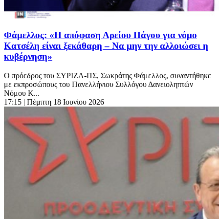
Φάμελλος: «Η απόφαση Αρείου Πάγου για νόμο
Κατσέλη είναι ξεκάθαρη – Να μην την αλλοιώσει η
κυβέρνηση»
Ο πρόεδρος του ΣΥΡΙΖΑ-ΠΣ, Σωκράτης Φάμελλος, συναντήθηκε
με εκπροσώπους του Πανελλήνιου Συλλόγου Δανειοληπτών
Νόμου Κ...
17:15
| Πέμπτη 18 Ιουνίου 2026