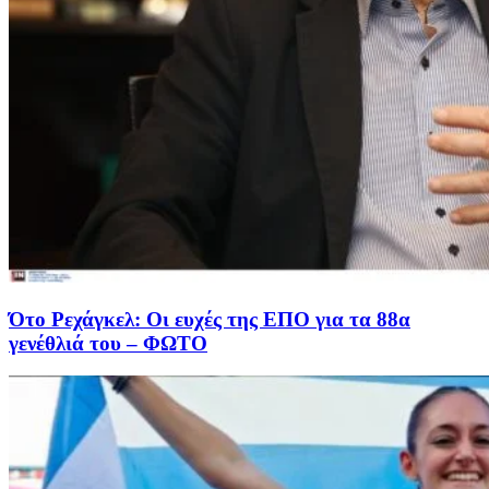
Ότο Ρεχάγκελ: Οι ευχές της EΠΟ για τα 88α
γενέθλιά του – ΦΩΤΟ