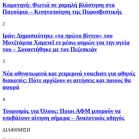
Κομοτηνή: Φωτιά σε χαμηλή βλάστηση στα
Παγούρια – Κινητοποίηση της Πυροσβεστικής
2
Ιράν: Δημοσιεύτηκε «το πρώτο βίντεο» του
Μοτζτάμπα Χαμενεΐ εν μέσω φημών για την υγεία
του – Συναντήθηκε με τον Πεζεσκιάν
3
Νέα φθινοπωρινά και χειμερινά vouchers για φθηνές
διακοπές: Πότε αρχίζουν οι αιτήσεις και ποιους θα
αφορά
4
Τουρισμός για Όλους: Ποιοι ΑΦΜ μπορούν να
υποβάλουν αίτηση σήμερα – Αναλυτικός οδηγός
ΔΙΑΦΗΜΙΣΗ