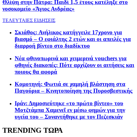
Θλίψη στην Πάτρα: Παιδί 1,5 έτους κατέληξε στο
νοσοκομείο «Άγιος Ανδρέας»
ΤΕΛΕΥΤΑΙΕΣ ΕΙΔΗΣΕΙΣ
Σκιάθος: Ανήλικος κατήγγειλε 17χρονο για
βιασμό – Ο εφιάλτης 2 ετών και οι απειλές για
διαρροή βίντεο στο διαδίκτυο
Νέα φθινοπωρινά και χειμερινά vouchers για
φθηνές διακοπές: Πότε αρχίζουν οι αιτήσεις και
ποιους θα αφορά
Κομοτηνή: Φωτιά σε χαμηλή βλάστηση στα
Παγούρια – Κινητοποίηση της Πυροσβεστικής
Ιράν: Δημοσιεύτηκε «το πρώτο βίντεο» του
Μοτζτάμπα Χαμενεΐ εν μέσω φημών για την
υγεία του – Συναντήθηκε με τον Πεζεσκιάν
TRENDING ΤΩΡΑ