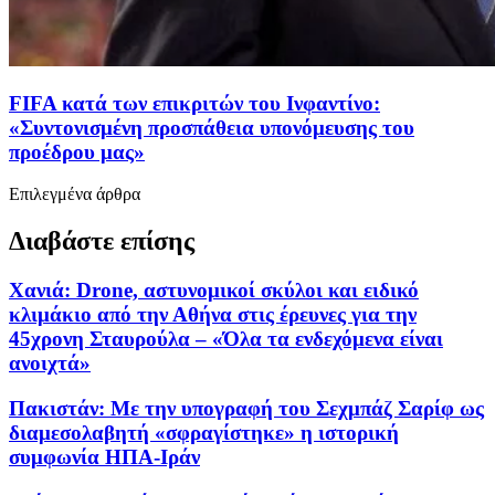
FIFA κατά των επικριτών του Ινφαντίνο:
«Συντονισμένη προσπάθεια υπονόμευσης του
προέδρου μας»
Επιλεγμένα άρθρα
Διαβάστε επίσης
Χανιά: Drone, αστυνομικοί σκύλοι και ειδικό
κλιμάκιο από την Αθήνα στις έρευνες για την
45χρονη Σταυρούλα – «Όλα τα ενδεχόμενα είναι
ανοιχτά»
Πακιστάν: Με την υπογραφή του Σεχμπάζ Σαρίφ ως
διαμεσολαβητή «σφραγίστηκε» η ιστορική
συμφωνία ΗΠΑ-Ιράν