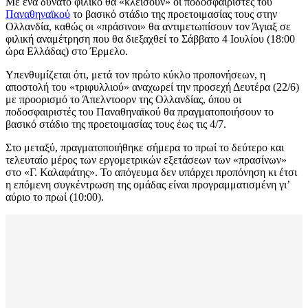
Με ένα δυνατό φιλικό θα «κλείσουν» οι ποδοσφαιριστές του
Παναθηναϊκού
το βασικό στάδιο της προετοιμασίας τους στην
Ολλανδία, καθώς οι «πράσινοι» θα αντιμετωπίσουν τον Άγιαξ σε
φιλική αναμέτρηση που θα διεξαχθεί το Σάββατο 4 Ιουλίου (18:00
ώρα Ελλάδας) στο Έρμελο.
Υπενθυμίζεται ότι, μετά τον πρώτο κύκλο προπονήσεων, η
αποστολή του «τριφυλλιού» αναχωρεί την προσεχή Δευτέρα (22/6)
με προορισμό το Άπελντοορν της Ολλανδίας, όπου οι
ποδοσφαιριστές του Παναθηναϊκού θα πραγματοποιήσουν το
βασικό στάδιο της προετοιμασίας τους έως τις 4/7.
Στο μεταξύ, πραγματοποιήθηκε σήμερα το πρωί το δεύτερο και
τελευταίο μέρος των εργομετρικών εξετάσεων των «πρασίνων»
στο «Γ. Καλαφάτης». Το απόγευμα δεν υπάρχει προπόνηση κι έτσι
η επόμενη συγκέντρωση της ομάδας είναι προγραμματισμένη γι’
αύριο το πρωί (10:00).