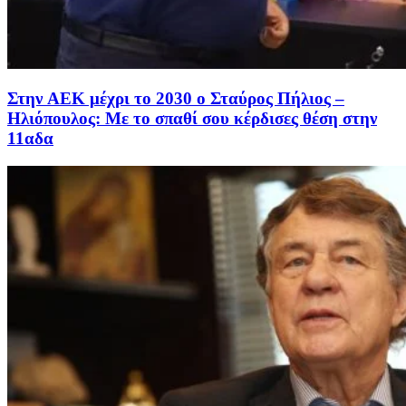
Στην AEK μέχρι το 2030 ο Σταύρος Πήλιος –
Ηλιόπουλος: Με το σπαθί σου κέρδισες θέση στην
11αδα