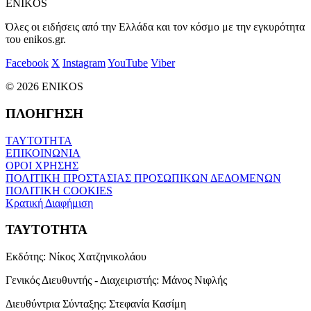
ENIKOS
Όλες οι ειδήσεις από την Ελλάδα και τον κόσμο με την εγκυρότητα
του enikos.gr.
Facebook
X
Instagram
YouTube
Viber
© 2026 ENIKOS
ΠΛΟΗΓΗΣΗ
ΤΑΥΤΟΤΗΤΑ
ΕΠΙΚΟΙΝΩΝΙΑ
ΟΡΟΙ ΧΡΗΣΗΣ
ΠΟΛΙΤΙΚΗ ΠΡΟΣΤΑΣΙΑΣ ΠΡΟΣΩΠΙΚΩΝ ΔΕΔΟΜΕΝΩΝ
ΠΟΛΙΤΙΚΗ COOKIES
Κρατική Διαφήμιση
ΤΑΥΤΟΤΗΤΑ
Εκδότης:
Νίκος Χατζηνικολάου
Γενικός Διευθυντής - Διαχειριστής:
Μάνος Νιφλής
Διευθύντρια Σύνταξης:
Στεφανία Κασίμη