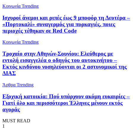
Κοινωνία
Trending
Ισχυροί άνεμοι και ριπές έως 9 μποφόρ τη Δευτέρα –
«Πορτοκαλί» συναγερμός για πυρκαγιές, ποιες
περιοχές τέθηκαν σε Red Code
Κοινωνία
Trending
Τροχαίο στην Αθηνών-Σουνίου: Ελεύθερος με
εντολή εισαγγελέα ο οδηγός του αυτοκινήτου –
Εκτός κινδύνου νοσηλεύονται οι 2 αστυνομικοί της
ΔΙΑΣ
Άρθρα
Trending
Εξοχική κατοικία: Πού υπάρχουν ακόμη ευκαιρίες –
Γιατί όλο και περισσότεροι Έλληνες μένουν εκτός
αγοράς
MUST READ
1