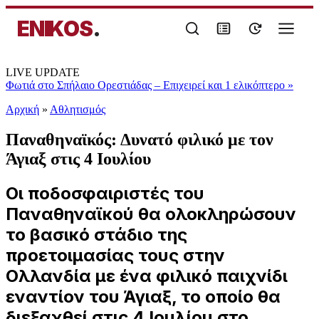
ENIKOS
.
LIVE UPDATE
Φωτιά στο Σπήλαιο Ορεστιάδας – Επιχειρεί και 1 ελικόπτερο
»
Αρχική
»
Αθλητισμός
Παναθηναϊκός: Δυνατό φιλικό με τον
Άγιαξ στις 4 Ιουλίου
Οι ποδοσφαιριστές του
Παναθηναϊκού θα ολοκληρώσουν
το βασικό στάδιο της
προετοιμασίας τους στην
Ολλανδία με ένα φιλικό παιχνίδι
εναντίον του Άγιαξ, το οποίο θα
διεξαχθεί στις 4 Ιουλίου στο