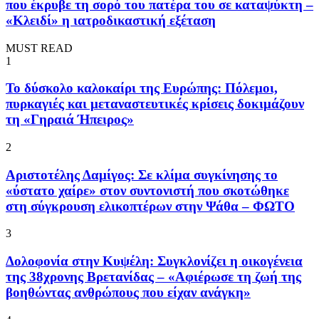
που έκρυβε τη σορό του πατέρα του σε καταψύκτη –
«Κλειδί» η ιατροδικαστική εξέταση
MUST READ
1
To δύσκολο καλοκαίρι της Ευρώπης: Πόλεμοι,
πυρκαγιές και μεταναστευτικές κρίσεις δοκιμάζουν
τη «Γηραιά Ήπειρος»
2
Αριστοτέλης Δαμίγος: Σε κλίμα συγκίνησης το
«ύστατο χαίρε» στον συντονιστή που σκοτώθηκε
στη σύγκρουση ελικοπτέρων στην Ψάθα – ΦΩΤΟ
3
Δολοφονία στην Κυψέλη: Συγκλονίζει η οικογένεια
της 38χρονης Βρετανίδας – «Αφιέρωσε τη ζωή της
βοηθώντας ανθρώπους που είχαν ανάγκη»