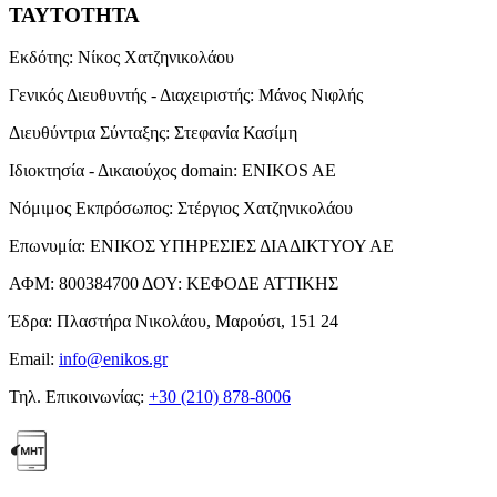
ΤΑΥΤΟΤΗΤΑ
Εκδότης:
Νίκος Χατζηνικολάου
Γενικός Διευθυντής - Διαχειριστής:
Μάνος Νιφλής
Διευθύντρια Σύνταξης:
Στεφανία Κασίμη
Ιδιοκτησία - Δικαιούχος domain:
ENIKOS AE
Νόμιμος Εκπρόσωπος:
Στέργιος Χατζηνικολάου
Επωνυμία:
ΕΝΙΚΟΣ ΥΠΗΡΕΣΙΕΣ ΔΙΑΔΙΚΤΥΟΥ ΑΕ
ΑΦΜ:
800384700
ΔΟΥ:
ΚΕΦΟΔΕ ΑΤΤΙΚΗΣ
Έδρα:
Πλαστήρα Νικολάου, Μαρούσι, 151 24
Email:
info@enikos.gr
Τηλ. Επικοινωνίας:
+30 (210) 878-8006