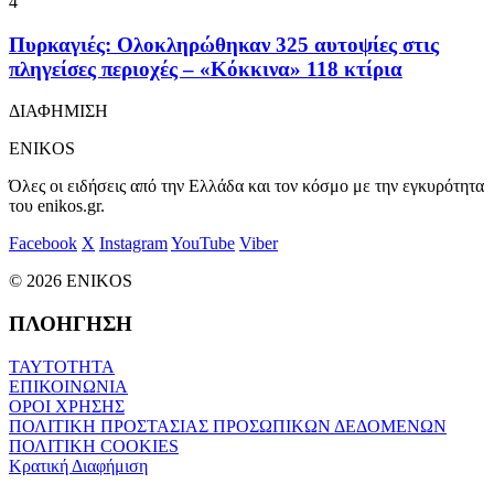
4
Πυρκαγιές: Ολοκληρώθηκαν 325 αυτοψίες στις
πληγείσες περιοχές – «Κόκκινα» 118 κτίρια
ΔΙΑΦΗΜΙΣΗ
ENIKOS
Όλες οι ειδήσεις από την Ελλάδα και τον κόσμο με την εγκυρότητα
του enikos.gr.
Facebook
X
Instagram
YouTube
Viber
© 2026 ENIKOS
ΠΛΟΗΓΗΣΗ
ΤΑΥΤΟΤΗΤΑ
ΕΠΙΚΟΙΝΩΝΙΑ
ΟΡΟΙ ΧΡΗΣΗΣ
ΠΟΛΙΤΙΚΗ ΠΡΟΣΤΑΣΙΑΣ ΠΡΟΣΩΠΙΚΩΝ ΔΕΔΟΜΕΝΩΝ
ΠΟΛΙΤΙΚΗ COOKIES
Κρατική Διαφήμιση