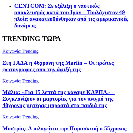
CENTCOM: Σε εξέλιξη ο ναυτικός
αποκλεισμός κατά του Ιράν – Τουλάχιστον 49
πλοία ανακατευθύνθηκαν από τις αμερικανικές
δυνάμεις
TRENDING ΤΩΡΑ
Κοινωνία
Trending
Στη ΓΑΔΑ η 46χρονη της Marfin – Οι πρώτες
φωτογραφίες από την άφιξή της
Κοινωνία
Trending
Μάλια: «Για 15 λεπτά της κάναμε ΚΑΡΠΑ» –
Συγκλονίζουν οι μαρτυρίες για τον πνιγμό της
40χρονης μητέρας μπροστά στα παιδιά της
Κοινωνία
Trending
Μυστράς: Απολογείται την Παρασκευή ο 55χρονος