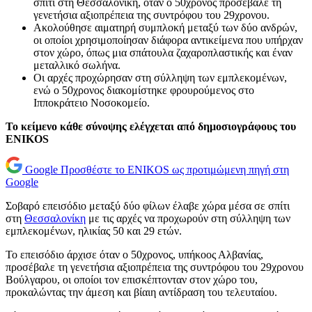
σπίτι στη Θεσσαλονίκη, όταν ο 50χρονος προσέβαλε τη
γενετήσια αξιοπρέπεια της συντρόφου του 29χρονου.
Ακολούθησε αιματηρή συμπλοκή μεταξύ των δύο ανδρών,
οι οποίοι χρησιμοποίησαν διάφορα αντικείμενα που υπήρχαν
στον χώρο, όπως μια σπάτουλα ζαχαροπλαστικής και έναν
μεταλλικό σωλήνα.
Οι αρχές προχώρησαν στη σύλληψη των εμπλεκομένων,
ενώ ο 50χρονος διακομίστηκε φρουρούμενος στο
Ιπποκράτειο Νοσοκομείο.
Το κείμενο κάθε σύνοψης ελέγχεται από δημοσιογράφους του
ENIKOS
Google
Προσθέστε το ENIKOS ως προτιμώμενη πηγή στη
Google
Σοβαρό επεισόδιο μεταξύ δύο φίλων έλαβε χώρα μέσα σε σπίτι
στη
Θεσσαλονίκη
με τις αρχές να προχωρούν στη σύλληψη των
εμπλεκομένων, ηλικίας 50 και 29 ετών.
Το επεισόδιο άρχισε όταν ο 50χρονος, υπήκοος Αλβανίας,
προσέβαλε τη γενετήσια αξιοπρέπεια της συντρόφου του 29χρονου
Βούλγαρου, οι οποίοι τον επισκέπτονταν στον χώρο του,
προκαλώντας την άμεση και βίαιη αντίδραση του τελευταίου.