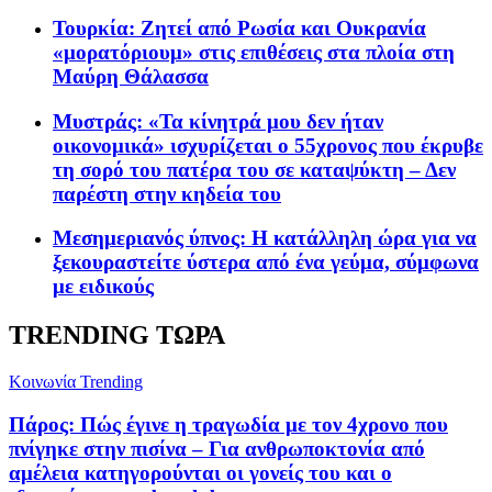
Τουρκία: Zητεί από Ρωσία και Ουκρανία
«μορατόριουμ» στις επιθέσεις στα πλοία στη
Μαύρη Θάλασσα
Μυστράς: «Τα κίνητρά μου δεν ήταν
οικονομικά» ισχυρίζεται ο 55χρονος που έκρυβε
τη σορό του πατέρα του σε καταψύκτη – Δεν
παρέστη στην κηδεία του
Μεσημεριανός ύπνος: Η κατάλληλη ώρα για να
ξεκουραστείτε ύστερα από ένα γεύμα, σύμφωνα
με ειδικούς
TRENDING ΤΩΡΑ
Κοινωνία
Trending
Πάρος: Πώς έγινε η τραγωδία με τον 4χρονο που
πνίγηκε στην πισίνα – Για ανθρωποκτονία από
αμέλεια κατηγορούνται οι γονείς του και ο