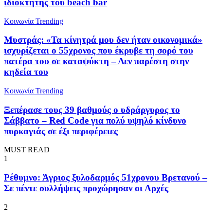
ιδιοκτήτης του beach bar
Κοινωνία
Trending
Μυστράς: «Τα κίνητρά μου δεν ήταν οικονομικά»
ισχυρίζεται ο 55χρονος που έκρυβε τη σορό του
πατέρα του σε καταψύκτη – Δεν παρέστη στην
κηδεία του
Κοινωνία
Trending
Ξεπέρασε τους 39 βαθμούς ο υδράργυρος το
Σάββατο – Red Code για πολύ υψηλό κίνδυνο
πυρκαγιάς σε έξι περιφέρειες
MUST READ
1
Ρέθυμνο: Άγριος ξυλοδαρμός 51χρονου Βρετανού –
Σε πέντε συλλήψεις προχώρησαν οι Αρχές
2