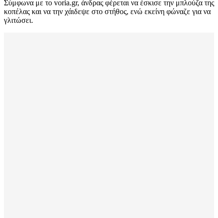
Σύμφωνα με το voria.gr, άνδρας φέρεται να έσκισε την μπλούζα της
κοπέλας και να την χάιδεψε στο στήθος, ενώ εκείνη φώναζε για να
γλιτώσει.