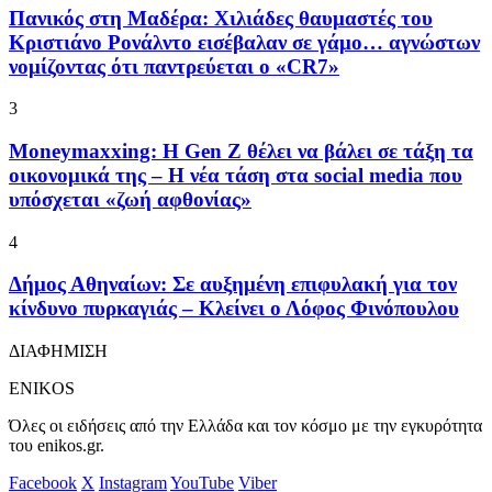
Πανικός στη Μαδέρα: Χιλιάδες θαυμαστές του
Κριστιάνο Ρονάλντο εισέβαλαν σε γάμο… αγνώστων
νομίζοντας ότι παντρεύεται ο «CR7»
3
Moneymaxxing: Η Gen Z θέλει να βάλει σε τάξη τα
οικονομικά της – Η νέα τάση στα social media που
υπόσχεται «ζωή αφθονίας»
4
Δήμος Αθηναίων: Σε αυξημένη επιφυλακή για τον
κίνδυνο πυρκαγιάς – Κλείνει ο Λόφος Φινόπουλου
ΔΙΑΦΗΜΙΣΗ
ENIKOS
Όλες οι ειδήσεις από την Ελλάδα και τον κόσμο με την εγκυρότητα
του enikos.gr.
Facebook
X
Instagram
YouTube
Viber