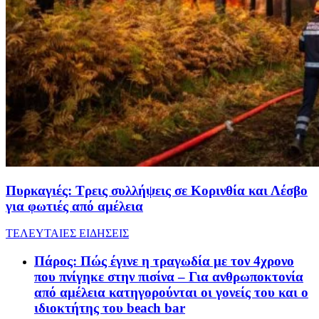
Πυρκαγιές: Τρεις συλλήψεις σε Κορινθία και Λέσβο
για φωτιές από αμέλεια
ΤΕΛΕΥΤΑΙΕΣ ΕΙΔΗΣΕΙΣ
Πάρος: Πώς έγινε η τραγωδία με τον 4χρονο
που πνίγηκε στην πισίνα – Για ανθρωποκτονία
από αμέλεια κατηγορούνται οι γονείς του και ο
ιδιοκτήτης του beach bar