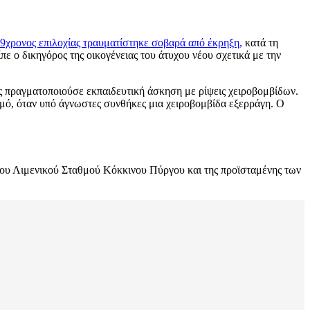
39χρονος επιλοχίας τραυματίστηκε σοβαρά από έκρηξη,
κατά τη
πε ο δικηγόρος της οικογένειας του άτυχου νέου σχετικά με την
τός πραγματοποιούσε εκπαιδευτική άσκηση με ρίψεις χειροβομβίδων.
σμό, όταν υπό άγνωστες συνθήκες μια χειροβομβίδα εξερράγη. Ο
 του Λιμενικού Σταθμού Κόκκινου Πύργου και της προϊσταμένης των