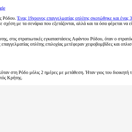
gle
ης Ρόδου.
Ένας 19χρονος επαγγελματίας οπλίτης σκοτώθηκε και ένας 
σχέση με τα σενάρια που εξετάζονται, αλλά και τα όσα φέρεται να εί
άρτης, στις στρατιωτικές εγκαταστάσεις Αφάντου Ρόδου, όταν ο στρα
 επαγγελματίας οπλίτης επιλοχίας μετέφεραν χειροβομβίδες και οπλι
όταν στη Ρόδο μόλις 2 ημέρες με μετάθεση. Ήταν γιος του διοικητή
τός Κρήτης.