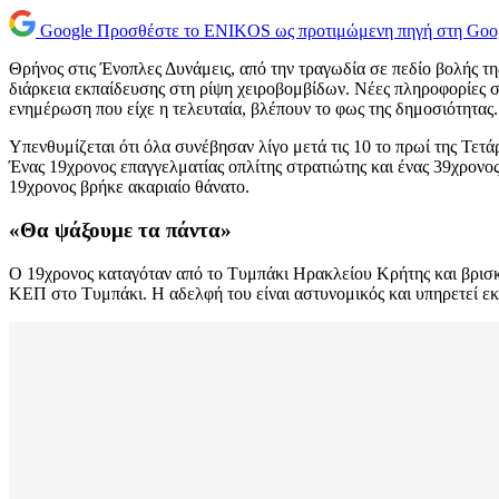
Google
Προσθέστε το ENIKOS ως προτιμώμενη πηγή στη Goo
Θρήνος στις Ένοπλες Δυνάμεις, από την τραγωδία σε πεδίο βολής τ
διάρκεια εκπαίδευσης στη ρίψη χειροβομβίδων. Νέες πληροφορίες σε 
ενημέρωση που είχε η τελευταία, βλέπουν το φως της δημοσιότητας.
Υπενθυμίζεται ότι όλα συνέβησαν λίγο μετά τις 10 το πρωί της Τετ
Ένας 19χρονος επαγγελματίας οπλίτης στρατιώτης και ένας 39χρονος
19χρονος βρήκε ακαριαίο θάνατο.
«Θα ψάξουμε τα πάντα»
Ο 19χρονος καταγόταν από το Τυμπάκι Ηρακλείου Κρήτης και βρισκ
ΚΕΠ στο Τυμπάκι. Η αδελφή του είναι αστυνομικός και υπηρετεί εκ