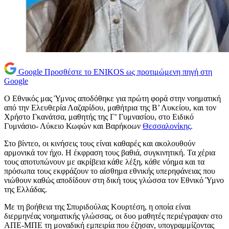
Google
Προσθέστε το ENIKOS ως προτιμώμενη πηγή στη
Google
Ο Εθνικός μας Ύμνος αποδόθηκε για πρώτη φορά στην νοηματική
από την Ελευθερία Λαζαρίδου, μαθήτρια της Β’ Λυκείου, και τον
Χρήστο Γκανάτσα, μαθητής της Γ’ Γυμνασίου, στο Ειδικό
Γυμνάσιο- Λύκειο Κωφών και Βαρήκοων
Θεσσαλονίκης
.
Στο βίντεο, οι κινήσεις τους είναι καθαρές και ακολουθούν
αρμονικά τον ήχο. Η έκφραση τους βαθιά, συγκινητική. Τα χέρια
τους αποτυπώνουν με ακρίβεια κάθε λέξη, κάθε νόημα και τα
πρόσωπα τους εκφράζουν το αίσθημα εθνικής υπερηφάνειας που
νιώθουν καθώς αποδίδουν στη δική τους γλώσσα τον Εθνικό Ύμνο
της Ελλάδας.
Με τη βοήθεια της Σπυριδούλας Κουρτέση, η οποία είναι
διερμηνέας νοηματικής γλώσσας, οι δυο μαθητές περιέγραψαν στο
ΑΠΕ-ΜΠΕ τη μοναδική εμπειρία που έζησαν, υπογραμμίζοντας