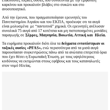
επικίνδυνες τοξικές ουσίες που συνδέονται με την εμφάνιση
καρκίνου και προκαλούν βλάβες στο συκώτι και στο
ανοσοποιητικό.
Από την έρευνα, που πραγματοποίησαν ερευνητές του
Πανεπιστημίου Αιγαίου και του ΕΚΠΑ, προέκυψε οτι τα αυγά
είναι μολυσμένα με “παντοτινά” χημικά. Οι ερευνητές ανέλυσαν
συνολικά 75 αυγά από 17 κοτέτσια και μη πιστοποιημένες μονάδες
παραγωγής σε
Σέρρες, Μαγνησία, Βοιωτία, Αττική και Ηλεία.
Τα ευρήματα προκαλούν διότι όλα τα
δείγματα εντοπίστηκαν οι
τοξικές ουσίες «PFAS»,
ενώ περισσότερα από τα μισά αυγά
παρουσίασαν συγκεντρώσεις πάνω από τα ανώτατα επιτρεπτά όρια
που έχει θέσει η Ευρωπαϊκή Ένωση, με τους υψηλότερους
κινδύνους να εκτιμώνται στους εφήβους και τους καταναλωτές
στον νομό Ηλείας.