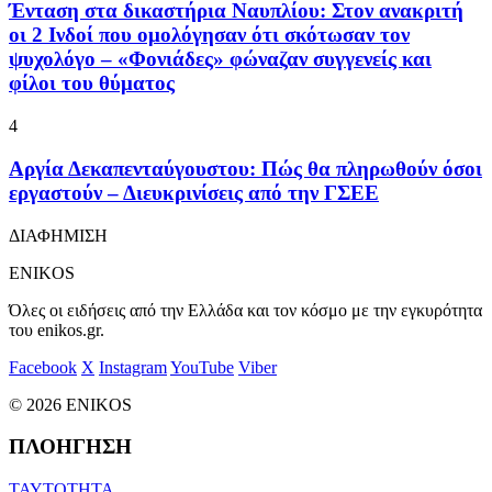
Ένταση στα δικαστήρια Ναυπλίου: Στον ανακριτή
οι 2 Ινδοί που ομολόγησαν ότι σκότωσαν τον
ψυχολόγο – «Φονιάδες» φώναζαν συγγενείς και
φίλοι του θύματος
4
Αργία Δεκαπενταύγουστου: Πώς θα πληρωθούν όσοι
εργαστούν – Διευκρινίσεις από την ΓΣΕΕ
ΔΙΑΦΗΜΙΣΗ
ENIKOS
Όλες οι ειδήσεις από την Ελλάδα και τον κόσμο με την εγκυρότητα
του enikos.gr.
Facebook
X
Instagram
YouTube
Viber
© 2026 ENIKOS
ΠΛΟΗΓΗΣΗ
ΤΑΥΤΟΤΗΤΑ