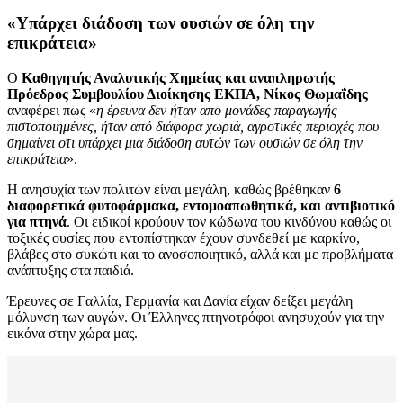
«Υπάρχει διάδοση των ουσιών σε όλη την
επικράτεια»
Ο
Καθηγητής Αναλυτικής Χημείας και αναπληρωτής
Πρόεδρος Συμβουλίου Διοίκησης ΕΚΠΑ, Νίκος Θωμαΐδης
αναφέρει πως «
η έρευνα δεν ήταν απο μονάδες παραγωγής
πιστοποιημένες, ήταν από διάφορα χωριά, αγροτικές περιοχές που
σημαίνει οτι υπάρχει μια διάδοση αυτών των ουσιών σε όλη την
επικράτεια
».
Η ανησυχία των πολιτών είναι μεγάλη, καθώς βρέθηκαν
6
διαφορετικά φυτοφάρμακα, εντομοαπωθητικά, και αντιβιοτικό
για πτηνά
. Οι ειδικοί κρούουν τον κώδωνα του κινδύνου καθώς οι
τοξικές ουσίες που εντοπίστηκαν έχουν συνδεθεί με καρκίνο,
βλάβες στο συκώτι και το ανοσοποιητικό, αλλά και με προβλήματα
ανάπτυξης στα παιδιά.
Έρευνες σε Γαλλία, Γερμανία και Δανία είχαν δείξει μεγάλη
μόλυνση των αυγών. Οι Έλληνες πτηνοτρόφοι ανησυχούν για την
εικόνα στην χώρα μας.