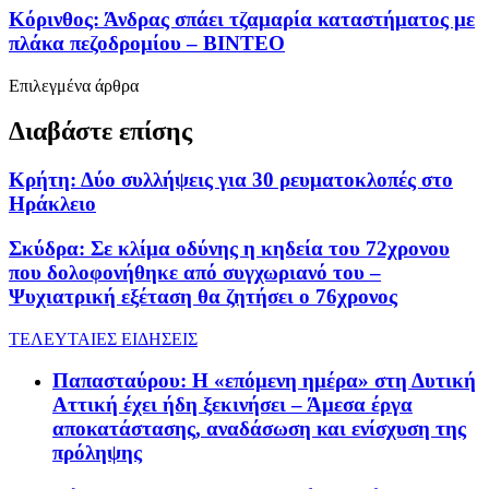
Κόρινθος: Άνδρας σπάει τζαμαρία καταστήματος με
πλάκα πεζοδρομίου – ΒΙΝΤΕΟ
Επιλεγμένα άρθρα
Διαβάστε επίσης
Κρήτη: Δύο συλλήψεις για 30 ρευματοκλοπές στο
Ηράκλειο
Σκύδρα: Σε κλίμα οδύνης η κηδεία του 72χρονου
που δολοφονήθηκε από συγχωριανό του –
Ψυχιατρική εξέταση θα ζητήσει ο 76χρονος
ΤΕΛΕΥΤΑΙΕΣ ΕΙΔΗΣΕΙΣ
Παπασταύρου: Η «επόμενη ημέρα» στη Δυτική
Αττική έχει ήδη ξεκινήσει – Άμεσα έργα
αποκατάστασης, αναδάσωση και ενίσχυση της
πρόληψης