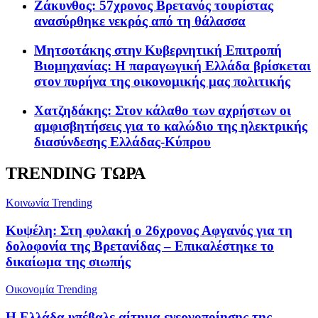
Ζάκυνθος: 57χρονος Βρετανός τουρίστας
ανασύρθηκε νεκρός από τη θάλασσα
Μητσοτάκης στην Κυβερνητική Επιτροπή
Βιομηχανίας: Η παραγωγική Ελλάδα βρίσκεται
στον πυρήνα της οικονομικής μας πολιτικής
Χατζηδάκης: Στον κάλαθο των αχρήστων οι
αμφισβητήσεις για το καλώδιο της ηλεκτρικής
διασύνδεσης Ελλάδας-Κύπρου
TRENDING ΤΩΡΑ
Κοινωνία
Trending
Κυψέλη: Στη φυλακή ο 26χρονος Αφγανός για τη
δολοφονία της Βρετανίδας – Επικαλέστηκε το
δικαίωμα της σιωπής
Oικονομία
Trending
Η Ελλάδα υπέβαλε αίτημα ενεργοποίησης της