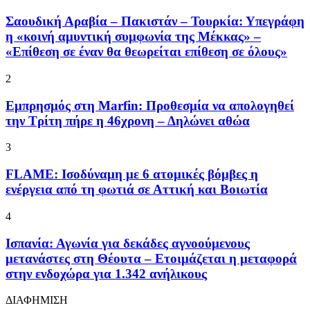
Σαουδική Αραβία – Πακιστάν – Τουρκία: Υπεγράφη
η «κοινή αμυντική συμφωνία της Μέκκας» –
«Επίθεση σε έναν θα θεωρείται επίθεση σε όλους»
2
Εμπρησμός στη Marfin: Προθεσμία να απολογηθεί
την Τρίτη πήρε η 46χρονη – Δηλώνει αθώα
3
FLAME: Ισοδύναμη με 6 ατομικές βόμβες η
ενέργεια από τη φωτιά σε Αττική και Βοιωτία
4
Ισπανία: Αγωνία για δεκάδες αγνοούμενους
μετανάστες στη Θέουτα – Ετοιμάζεται η μεταφορά
στην ενδοχώρα για 1.342 ανήλικους
ΔΙΑΦΗΜΙΣΗ