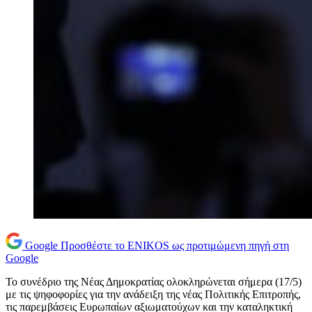
Google
Προσθέστε το ENIKOS ως προτιμώμενη πηγή στη
Google
Το συνέδριο της Νέας Δημοκρατίας ολοκληρώνεται σήμερα (17/5)
με τις ψηφοφορίες για την ανάδειξη της νέας Πολιτικής Επιτροπής,
τις παρεμβάσεις Ευρωπαίων αξιωματούχων και την καταληκτική