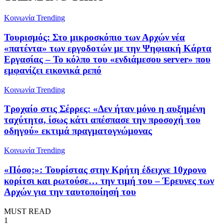
Κοινωνία
Trending
Τουρισμός: Στο μικροσκόπιο των Αρχών νέα
«πατέντα» των εργοδοτών με την Ψηφιακή Κάρτα
Εργασίας – Το κόλπο του «ενδιάμεσου server» που
εμφανίζει εικονικά ρεπό
Κοινωνία
Trending
Τροχαίο στις Σέρρες: «Δεν ήταν μόνο η αυξημένη
ταχύτητα, ίσως κάτι απέσπασε την προσοχή του
οδηγού» εκτιμά πραγματογνώμονας
Κοινωνία
Trending
«Πόσο;»: Τουρίστας στην Κρήτη έδειχνε 10χρονο
κορίτσι και ρωτούσε… την τιμή του – Έρευνες των
Αρχών για την ταυτοποίησή του
MUST READ
1