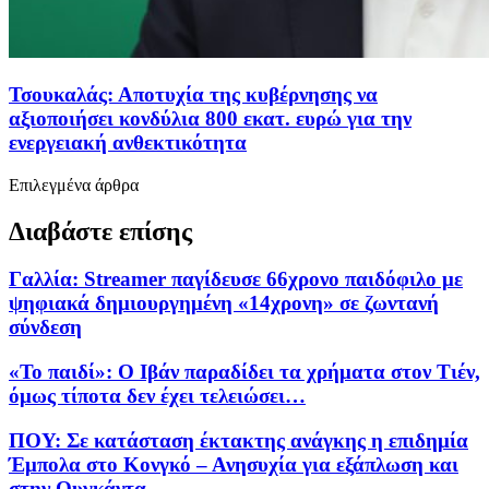
Τσουκαλάς: Αποτυχία της κυβέρνησης να
αξιοποιήσει κονδύλια 800 εκατ. ευρώ για την
ενεργειακή ανθεκτικότητα
Επιλεγμένα άρθρα
Διαβάστε επίσης
Γαλλία: Streamer παγίδευσε 66χρονο παιδόφιλο με
ψηφιακά δημιουργημένη «14χρονη» σε ζωντανή
σύνδεση
«Το παιδί»: Ο Ιβάν παραδίδει τα χρήματα στον Τιέν,
όμως τίποτα δεν έχει τελειώσει…
ΠΟΥ: Σε κατάσταση έκτακτης ανάγκης η επιδημία
Έμπολα στο Κονγκό – Ανησυχία για εξάπλωση και
στην Ουγκάντα