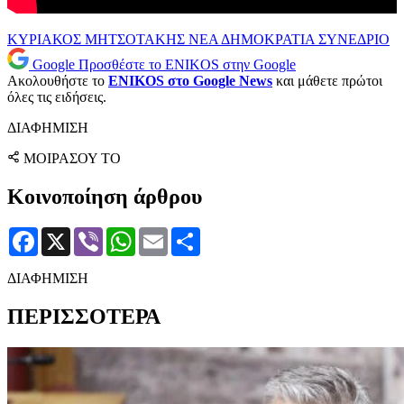
ΚΥΡΙΑΚΟΣ ΜΗΤΣΟΤΑΚΗΣ
ΝΕΑ ΔΗΜΟΚΡΑΤΙΑ
ΣΥΝΕΔΡΙΟ
Google
Προσθέστε το ENIKOS στην Google
Ακολουθήστε το
ENIKOS στο Google News
και μάθετε πρώτοι
όλες τις ειδήσεις.
ΔΙΑΦΗΜΙΣΗ
ΜΟΙΡΑΣΟΥ ΤΟ
Κοινοποίηση άρθρου
Facebook
X
Viber
WhatsApp
Email
Μοιραστείτε
ΔΙΑΦΗΜΙΣΗ
ΠΕΡΙΣΣΟΤΕΡΑ