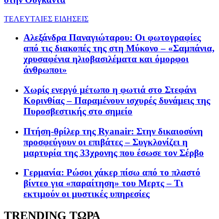
ΤΕΛΕΥΤΑΙΕΣ ΕΙΔΗΣΕΙΣ
Αλεξάνδρα Παναγιώταρου: Οι φωτογραφίες
από τις διακοπές της στη Μύκονο – «Σαμπάνια,
χρυσαφένια ηλιοβασιλέματα και όμορφοι
άνθρωποι»
Χωρίς ενεργό μέτωπο η φωτιά στο Στεφάνι
Κορινθίας – Παραμένουν ισχυρές δυνάμεις της
Πυροσβεστικής στο σημείο
Πτήση-θρίλερ της Ryanair: Στην δικαιοσύνη
προσφεύγουν οι επιβάτες – Συγκλονίζει η
μαρτυρία της 33χρονης που έσωσε τον Σέρβο
Γερμανία: Ρώσοι χάκερ πίσω από το πλαστό
βίντεο για «παραίτηση» του Μερτς – Τι
εκτιμούν οι μυστικές υπηρεσίες
TRENDING ΤΩΡΑ