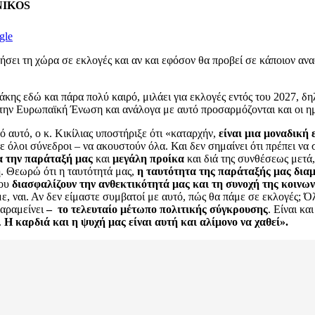
ENIKOS
gle
ήσει τη χώρα σε εκλογές και αν και εφόσον θα προβεί σε κάποιον αν
ης εδώ και πάρα πολύ καιρό, μιλάει για εκλογές εντός του 2027, δηλα
ς στην Ευρωπαϊκή Ένωση και ανάλογα με αυτό προσαρμόζονται και οι η
 αυτό, ο κ. Κικίλιας υποστήριξε ότι «καταρχήν,
είναι μια μοναδική 
στε όλοι σύνεδροι – να ακουστούν όλα. Και δεν σημαίνει ότι πρέπει ν
α την παράταξή μας
και
μεγάλη προίκα
και διά της συνθέσεως μετά
η
. Θεωρώ ότι η ταυτότητά μας,
η ταυτότητα της παράταξής μας δια
που
διασφαλίζουν την ανθεκτικότητά μας και τη συνοχή της κοινω
, ναι. Αν δεν είμαστε συμβατοί με αυτό, πώς θα πάμε σε εκλογές; Όλο
παραμείνει
– το τελευταίο μέτωπο πολιτικής σύγκρουσης
. Είναι κα
.
Η καρδιά και η ψυχή μας είναι αυτή και αλίμονο να χαθεί».