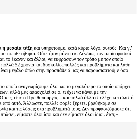
αι
η μεσαία τάξη
και υπηρετούμε, κατά κύριο λόγο, αυτούς. Και γι’
ου τοποθετήθηκα. Ούτε ήταν μόνο ο κ. Δένδιας, τον οποίο φυσικά
και το έκαναν και άλλοι, να εκφράσουν τον τρόπο με τον οποίο
 πολλά 52 χρόνια και δυσκολίες πολλές και προβλήματα και λάθη
, είναι μεγάλο όπλο στην προσπάθειά μας να παρουσιαστούμε όσο
 το οποίο αναγνωρίζουμε όλοι ως το μεγαλύτερο το οποίο υπάρχει.
ν, αλλά μας απασχολεί σε ό, τι έχει να κάνει με την
Όμως, είπε ο Πρωθυπουργός – και πολλά άλλα στελέχη και σωστό
με από αυτό. Άλλωστε, πολλές φορές ξέρετε, βρεθήκαμε σε
ωνία και τις λύσεις στα προβλήματά τους. Δεν προφασιζόμαστε ότι
πτώσει, είμαστε όλοι ίσοι και δεν είμαστε όλοι ίδιοι, έτσι;»