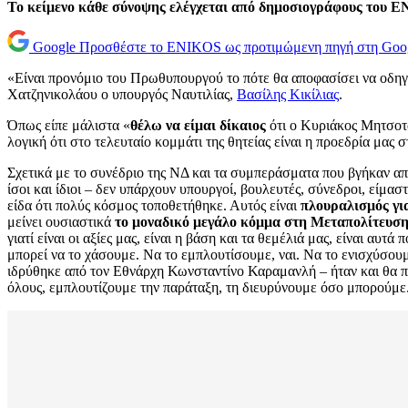
Το κείμενο κάθε σύνοψης ελέγχεται από δημοσιογράφους του 
Google
Προσθέστε το ENIKOS ως προτιμώμενη πηγή στη Goo
«Είναι προνόμιο του Πρωθυπουργού το πότε θα αποφασίσει να οδηγ
Χατζηνικολάου ο υπουργός Ναυτιλίας,
Βασίλης Κικίλιας
.
Όπως είπε μάλιστα «
θέλω να είμαι δίκαιος
ότι ο Κυριάκος Μητσοτάκ
λογική ότι στο τελευταίο κομμάτι της θητείας είναι η προεδρία μα
Σχετικά με το συνέδριο της ΝΔ και τα συμπεράσματα που βγήκαν από
ίσοι και ίδιοι – δεν υπάρχουν υπουργοί, βουλευτές, σύνεδροι, είμα
είδα ότι πολύς κόσμος τοποθετήθηκε. Αυτός είναι
πλουραλισμός γι
μείνει ουσιαστικά
το μοναδικό μεγάλο κόμμα στη Μεταπολίτευσ
γιατί είναι οι αξίες μας, είναι η βάση και τα θεμέλιά μας, είναι αυτά 
μπορεί να το χάσουμε. Να το εμπλουτίσουμε, ναι. Να το ενισχύσουμε
ιδρύθηκε από τον Εθνάρχη Κωνσταντίνο Καραμανλή – ήταν και θα 
όλους, εμπλουτίζουμε την παράταξη, τη διευρύνουμε όσο μπορούμε