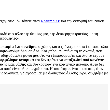
ασχηματισμό» τόνισε στον
Realfm 97,8
και την εκπομπή του Νίκου
δή στο τέλος της θητείας μας, της δεύτερης τετραετίας, με τη
μερομηνίες».
ευκαιρία ένα συνέδριο
, ο χώρος και ο χρόνος, που εκεί είμαστε όλοι
α συμφωνούμε όλοι σε όλα. Και χαίρομαι, από αυτή τη σκοπιά, που
, οδηγούμαστε μόνοι μας στο να εξελισσόμαστε και στο να έχουμε
μορφώθηκε ιστορικά
και
δεν πρέπει να απαξιωθεί από κανέναν
,
νικής μας βάσης
και συγκροτούν ένα κοινωνικό μέτωπο. Αυτό δεν
 αυτό είναι αδιαπραγμάτευτο. Η ταυτότητα είναι – και τότε, όταν
ι ιδεολογικά, η διαφορά μας με όλους τους άλλους. Άρα, συζητάμε με