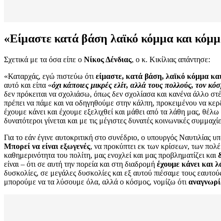
«Είμαστε κατά βάση λαϊκό κόμμα και κόμμ
Σχετικά με τα όσα είπε ο
Νίκος Δένδιας
, ο κ. Κικίλιας απάντησε:
«Καταρχάς, εγώ πιστεύω ότι
είμαστε, κατά βάση, λαϊκό κόμμα κα
αυτό και είπα «
όχι κάποιες μικρές ελίτ, αλλά τους πολλούς, τον κό
δεν πρόκειται να σχολιάσω, όπως δεν σχολίασα και κανένα άλλο στέλ
πρέπει να πάμε και να οδηγηθούμε στην κάλπη, προκειμένου να κε
έχουμε κάνει και έχουμε εξελιχθεί και μάθει από τα λάθη μας, θέλ
δυνατότεροι γίνεται και με τις μέγιστες δυνατές κοινωνικές συμμαχί
Για το εάν έγινε αυτοκριτική στο συνέδριο, ο υπουργός Ναυτιλίας υ
Μπορεί να είναι εξωγενές
, να προκύπτει εκ των κρίσεων, των πολ
καθημερινότητα του πολίτη, μας ενοχλεί και μας προβληματίζει και
είναι – ότι σε αυτή την πορεία και στη διαδρομή
έχουμε κάνει και 
δυσκολίες, σε μεγάλες δυσκολίες και εξ αυτού πιέσαμε τους εαυτού
μπορούμε να τα λύσουμε όλα, αλλά ο κόσμος, νομίζω ότι
αναγνωρίζ