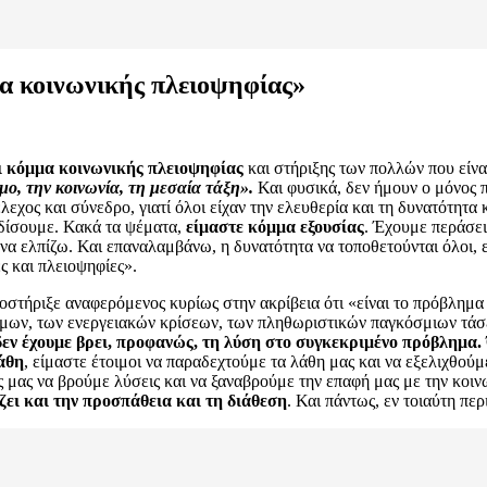
α κοινωνικής πλειοψηφίας»
ι κόμμα κοινωνικής πλειοψηφίας
και στήριξης των πολλών που είν
σμο, την κοινωνία, τη μεσαία τάξη».
Και φυσικά, δεν ήμουν ο μόνος π
εχος και σύνεδρο, γιατί όλοι είχαν την ελευθερία και τη δυνατότητα 
ρδίσουμε. Κακά τα ψέματα,
είμαστε κόμμα εξουσίας
. Έχουμε περάσει
ω να ελπίζω. Και επαναλαμβάνω, η δυνατότητα να τοποθετούνται όλοι
ες και πλειοψηφίες».
ποστήριξε αναφερόμενος κυρίως στην ακρίβεια ότι «είναι το πρόβλημα
έμων, των ενεργειακών κρίσεων, των πληθωριστικών παγκόσμιων τάσεω
δεν έχουμε βρει, προφανώς, τη λύση στο συγκεκριμένο πρόβλημα.
λάθη
, είμαστε έτοιμοι να παραδεχτούμε τα λάθη μας και να εξελιχθού
ς μας να βρούμε λύσεις και να ξαναβρούμε την επαφή μας με την κοιν
ει και την προσπάθεια και τη διάθεση
. Και πάντως, εν τοιαύτη περι