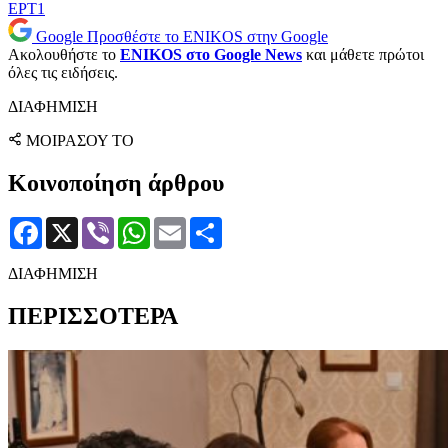
ΕΡΤ1
Google
Προσθέστε το ENIKOS στην Google
Ακολουθήστε το
ENIKOS στο Google News
και μάθετε πρώτοι
όλες τις ειδήσεις.
ΔΙΑΦΗΜΙΣΗ
ΜΟΙΡΑΣΟΥ ΤΟ
Κοινοποίηση άρθρου
Facebook
X
Viber
WhatsApp
Email
Μοιραστείτε
ΔΙΑΦΗΜΙΣΗ
ΠΕΡΙΣΣΟΤΕΡΑ