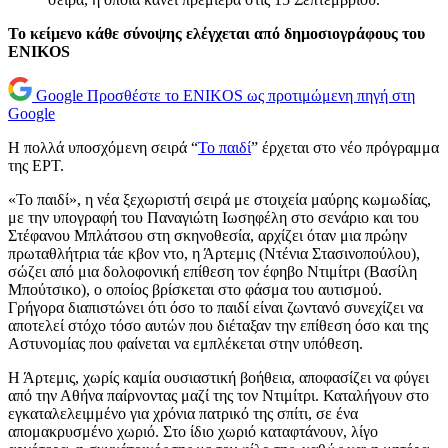
Το κείμενο κάθε σύνοψης ελέγχεται από δημοσιογράφους του
ENIKOS
Google
Προσθέστε το ENIKOS ως προτιμώμενη πηγή στη
Google
Η πολλά υποσχόμενη σειρά “
Το παιδί
” έρχεται στο νέο πρόγραμμα
της ΕΡΤ.
«Το παιδί», η νέα ξεχωριστή σειρά με στοιχεία μαύρης κωμωδίας,
με την υπογραφή του Παναγιώτη Ιωσηφέλη στο σενάριο και του
Στέφανου Μπλάτσου στη σκηνοθεσία, αρχίζει όταν μια πρώην
πρωταθλήτρια τάε κβον ντο, η Άρτεμις (Ντένια Στασινοπούλου),
σώζει από μια δολοφονική επίθεση τον έφηβο Ντιμίτρι (Βασίλη
Μπούτσικο), ο οποίος βρίσκεται στο φάσμα του αυτισμού.
Γρήγορα διαπιστώνει ότι όσο το παιδί είναι ζωντανό συνεχίζει να
αποτελεί στόχο τόσο αυτών που διέταξαν την επίθεση όσο και της
Αστυνομίας που φαίνεται να εμπλέκεται στην υπόθεση.
Η Άρτεμις, χωρίς καμία ουσιαστική βοήθεια, αποφασίζει να φύγει
από την Αθήνα παίρνοντας μαζί της τον Ντιμίτρι. Καταλήγουν στο
εγκαταλελειμμένο για χρόνια πατρικό της σπίτι, σε ένα
απομακρυσμένο χωριό. Στο ίδιο χωριό καταφτάνουν, λίγο