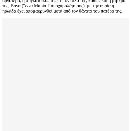
αργότερα, η συγκάτοικός της με τον φίλο της, καθώς και η μητέρα
της, Βάνα (Άννα Μαρία Παπαχαραλάμπους), με την οποία η
ηρωίδα έχει απομακρυνθεί μετά από τον θάνατο του πατέρα της.