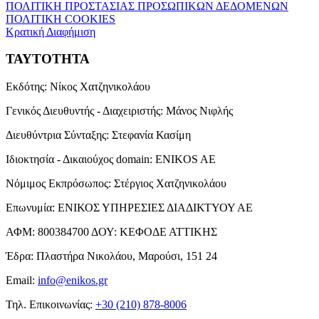
ΠΟΛΙΤΙΚΗ ΠΡΟΣΤΑΣΙΑΣ ΠΡΟΣΩΠΙΚΩΝ ΔΕΔΟΜΕΝΩΝ
ΠΟΛΙΤΙΚΗ COOKIES
Κρατική Διαφήμιση
ΤΑΥΤΟΤΗΤΑ
Εκδότης:
Νίκος Χατζηνικολάου
Γενικός Διευθυντής - Διαχειριστής:
Μάνος Νιφλής
Διευθύντρια Σύνταξης:
Στεφανία Κασίμη
Ιδιοκτησία - Δικαιούχος domain:
ENIKOS AE
Νόμιμος Εκπρόσωπος:
Στέργιος Χατζηνικολάου
Επωνυμία:
ΕΝΙΚΟΣ ΥΠΗΡΕΣΙΕΣ ΔΙΑΔΙΚΤΥΟΥ ΑΕ
ΑΦΜ:
800384700
ΔΟΥ:
ΚΕΦΟΔΕ ΑΤΤΙΚΗΣ
Έδρα:
Πλαστήρα Νικολάου, Μαρούσι, 151 24
Email:
info@enikos.gr
Τηλ. Επικοινωνίας:
+30 (210) 878-8006