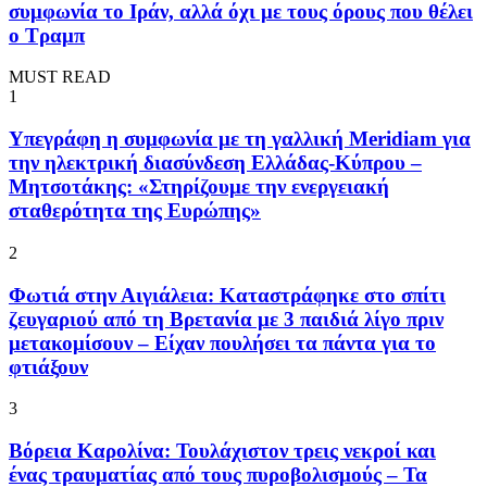
συμφωνία το Ιράν, αλλά όχι με τους όρους που θέλει
ο Τραμπ
MUST READ
1
Υπεγράφη η συμφωνία με τη γαλλική Meridiam για
την ηλεκτρική διασύνδεση Ελλάδας-Κύπρου –
Μητσοτάκης: «Στηρίζουμε την ενεργειακή
σταθερότητα της Eυρώπης»
2
Φωτιά στην Αιγιάλεια: Καταστράφηκε στο σπίτι
ζευγαριού από τη Βρετανία με 3 παιδιά λίγο πριν
μετακομίσουν – Είχαν πουλήσει τα πάντα για το
φτιάξουν
3
Βόρεια Καρολίνα: Τουλάχιστον τρεις νεκροί και
ένας τραυματίας από τους πυροβολισμούς – Τα