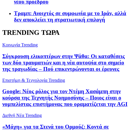
νέου προέδρου
Τραμπ: Ανοιχτός σε συμφωνία με το Ιράν, αλλά
δεν αποκλείει τη στρατιωτική επιλογή
TRENDING ΤΩΡΑ
Κοινωνία
Trending
Σύγκρουση ελικοπτέρων στην Ψάθα: Οι καταθέσεις
των δύο τραυματιών και η νέα αυτοψία στο σημείο
της τραγωδίας – Πού επικεντρώνονται οι έρευνες
Επιστήμη & Τεχνολογία
Trending
Google: Νέος ρόλος για τον Ντέμη Χασάμπη στην
κούρσα της Τεχνητής Νοημοσύνης – Ποιος είναι ο
νομπελίστας επιστήμονας που οραματίζεται την AGI
Διεθνή Νέα
Trending
«Μάχη» για τα Στενά του Ορμούζ: Κοντά σε