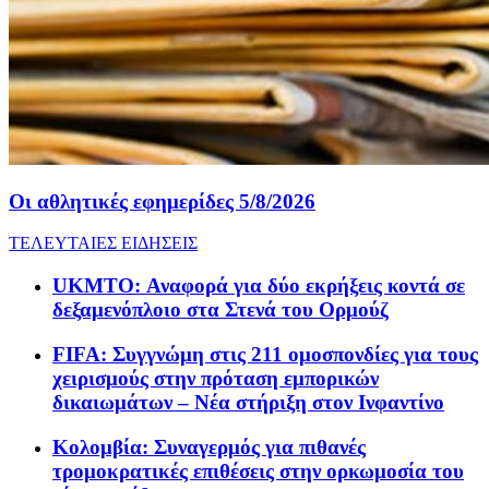
Οι αθλητικές εφημερίδες 5/8/2026
ΤΕΛΕΥΤΑΙΕΣ ΕΙΔΗΣΕΙΣ
UKMTO: Αναφορά για δύο εκρήξεις κοντά σε
δεξαμενόπλοιο στα Στενά του Ορμούζ
FIFA: Συγγνώμη στις 211 ομοσπονδίες για τους
χειρισμούς στην πρόταση εμπορικών
δικαιωμάτων – Νέα στήριξη στον Ινφαντίνο
Κολομβία: Συναγερμός για πιθανές
τρομοκρατικές επιθέσεις στην ορκωμοσία του