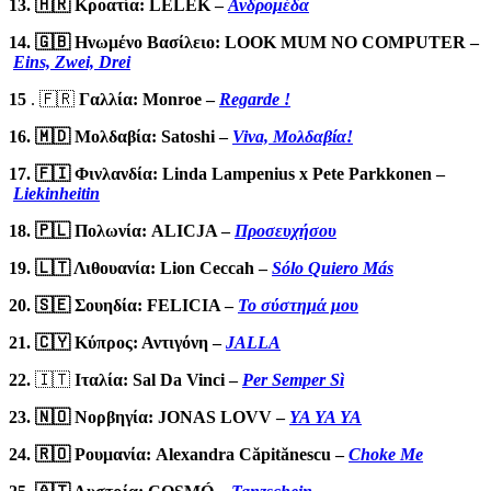
13. 🇭🇷 Κροατία: LELEK –
Ανδρομέδα
14. 🇬🇧 Ηνωμένο Βασίλειο: LOOK MUM NO COMPUTER –
Eins, Zwei, Drei
15
. 🇫🇷
Γαλλία: Monroe –
Regarde !
16. 🇲🇩 Μολδαβία: Satoshi –
Viva, Μολδαβία!
17. 🇫🇮 Φινλανδία: Linda Lampenius x Pete Parkkonen –
Liekinheitin
18. 🇵🇱 Πολωνία: ALICJA –
Προσευχήσου
19. 🇱🇹 Λιθουανία: Lion Ceccah –
Sólo
Quiero
Más
20. 🇸🇪 Σουηδία: FELICIA –
Το σύστημά μου
21. 🇨🇾 Κύπρος: Αντιγόνη –
JALLA
22.
🇮🇹
Ιταλία: Sal Da Vinci –
Per Semper
Sì
23. 🇳🇴 Νορβηγία: JONAS LOVV –
YA YA YA
24. 🇷🇴 Ρουμανία: Alexandra Căpitănescu –
Choke Me