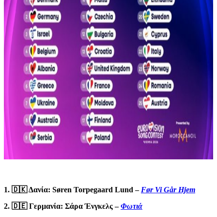
1. 🇩🇰 Δανία: Søren Torpegaard Lund –
Før Vi Går Hjem
2. 🇩🇪 Γερμανία: Σάρα Ένγκελς –
Φωτιά