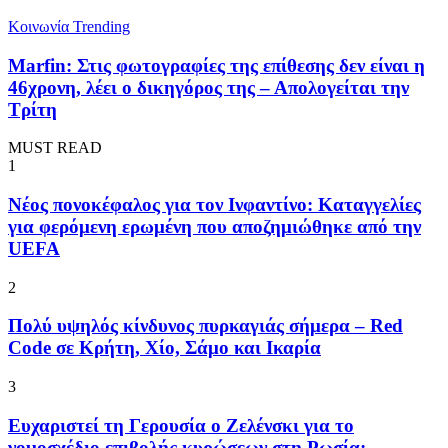
Κοινωνία
Trending
Marfin: Στις φωτογραφίες της επίθεσης δεν είναι η
46χρονη, λέει ο δικηγόρος της – Απολογείται την
Τρίτη
MUST READ
1
Νέος πονοκέφαλος για τον Ινφαντίνο: Καταγγελίες
για φερόμενη ερωμένη που αποζημιώθηκε από την
UEFA
2
Πολύ υψηλός κίνδυνος πυρκαγιάς σήμερα – Red
Code σε Κρήτη, Χίο, Σάμο και Ικαρία
3
Ευχαριστεί τη Γερουσία ο Ζελένσκι για το
νομοσχέδιο επιβολής κυρώσεων στη Ρωσία: