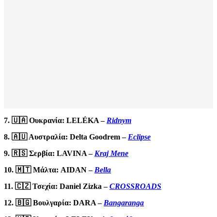
7. 🇺🇦 Ουκρανία: LELÉKA –
Ridnym
8. 🇦🇺 Αυστραλία: Delta Goodrem –
Eclipse
9. 🇷🇸 Σερβία: LAVINA –
Kraj Mene
10. 🇲🇹 Μάλτα: AIDAN –
Bella
11. 🇨🇿 ​​Τσεχία: Daniel Zizka –
CROSSROADS
12. 🇧🇬 Βουλγαρία: DARA –
Bangaranga