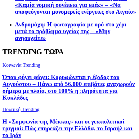
«Καμία νομική συνέπεια για εμάς» – «Να
αποφεύγονται μονομερείς ενέργειες στο Αιγαίο»
Ανδρομάχη: Η φωτογραφία με ορό στο χέρι
μετά το πρόβλημα υγείας της – «Μην
ανησυχείτε»
TRENDING ΤΩΡΑ
Κοινωνία
Trending
Όπου φύγει φύγει: Κορυφώνεται η έξοδος του
Αυγούστου – Πάνω από 56.000 επιβάτες αναχωρούν
σήμερα με πλοία, στο 100% η πληρότητα για
Κυκλάδες
Πολιτική
Trending
Η «Συμφωνία της Μέκκας» και οι γεωπολιτικοί
τριγμοί: Πώς επηρεάζει την Ελλάδα, το Ισραήλ και
το Ιράν