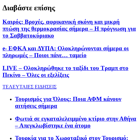
Διαβάστε επίσης
Καιρός: Βροχές, αφρικανική σκόνη και μικρή
πτώση της θερμοκρασίας σήμερα – Η πρόγνωση για
το Σαββατοκύριακο
e- ΕΦΚΑ και ΔΥΠΑ: Ολοκληρώνονται σήμερα οι
πληρωμές – Ποιοι πάνε… ταμείο
LIVE – Ολοκληρώθηκε το ταξίδι του Τραμπ στο
Πεκίνο – Όλες οι εξελίξεις
ΤΕΛΕΥΤΑΙΕΣ ΕΙΔΗΣΕΙΣ
Τουρισμός για Όλους: Ποια ΑΦΜ κάνουν
αιτήσεις σήμερα
Φωτιά σε εγκαταλελειμμένο κτίριο στην Αθήνα
– Απεγκλωβίστηκε ένα άτομο
Τουρκία για το Χωροταξικό στον Τουρισμό: