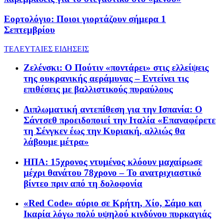
Εορτολόγιο: Ποιοι γιορτάζουν σήμερα 1
Σεπτεμβρίου
ΤΕΛΕΥΤΑΙΕΣ ΕΙΔΗΣΕΙΣ
Ζελένσκι: Ο Πούτιν «ποντάρει» στις ελλείψεις
της ουκρανικής αεράμυνας – Εντείνει τις
επιθέσεις με βαλλιστικούς πυραύλους
Διπλωματική αντεπίθεση για την Ισπανία: Ο
Σάντσεθ προειδοποιεί την Ιταλία «Επαναφέρετε
τη Σένγκεν έως την Κυριακή, αλλιώς θα
λάβουμε μέτρα»
ΗΠΑ: 15χρονος ντυμένος κλόουν μαχαίρωσε
μέχρι θανάτου 78χρονο – Το ανατριχιαστικό
βίντεο πριν από τη δολοφονία
«Red Code» αύριο σε Κρήτη, Χίο, Σάμο και
Ικαρία λόγω πολύ υψηλού κινδύνου πυρκαγιάς