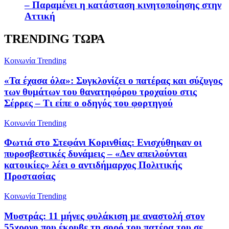
– Παραμένει η κατάσταση κινητοποίησης στην
Αττική
TRENDING ΤΩΡΑ
Κοινωνία
Trending
«Τα έχασα όλα»: Συγκλονίζει ο πατέρας και σύζυγος
των θυμάτων του θανατηφόρου τροχαίου στις
Σέρρες – Τι είπε ο οδηγός του φορτηγού
Κοινωνία
Trending
Φωτιά στο Στεφάνι Κορινθίας: Ενισχύθηκαν οι
πυροσβεστικές δυνάμεις – «Δεν απειλούνται
κατοικίες» λέει ο αντιδήμαρχος Πολιτικής
Προστασίας
Κοινωνία
Trending
Μυστράς: 11 μήνες φυλάκιση με αναστολή στον
55χρονο που έκρυβε τη σορό του πατέρα του σε