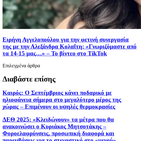
Ειρήνη Αγγελοπούλου για την φετινή συνεργασία
της με την Αλεξάνδρα Κολαΐτη: «Γνωριζόμαστε από
τα 14-15 μας…» – Το βίντεο στο TikTok
Επιλεγμένα άρθρα
Διαβάστε επίσης
Καιρός: Ο Σεπτέμβριος κάνει ποδαρικό με
ηλιοφάνεια σήμερα στο μεγαλύτερο μέρος της
χώρας – Επιμένουν οι υψηλές θερμοκρασίες
ΔΕΘ 2025: «Κλειδώνουν» τα μέτρα που θα
ανακοινώσει ο Κυριάκος Μητσοτάκης –
Φοροελαφρύνσεις, προσωπική διαφορά και
παρεμβάσεις για το στεγαστικό στο «μενού»