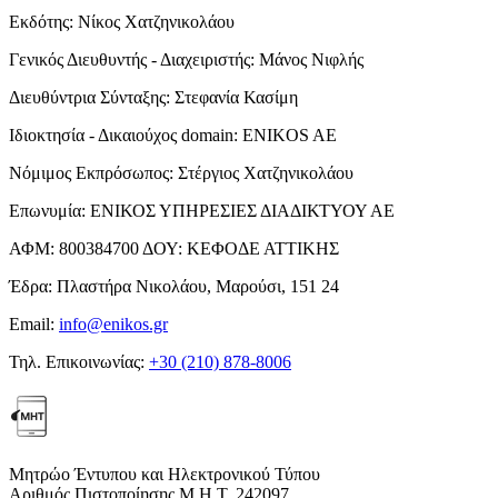
Εκδότης:
Νίκος Χατζηνικολάου
Γενικός Διευθυντής - Διαχειριστής:
Μάνος Νιφλής
Διευθύντρια Σύνταξης:
Στεφανία Κασίμη
Ιδιοκτησία - Δικαιούχος domain:
ENIKOS AE
Νόμιμος Εκπρόσωπος:
Στέργιος Χατζηνικολάου
Επωνυμία:
ΕΝΙΚΟΣ ΥΠΗΡΕΣΙΕΣ ΔΙΑΔΙΚΤΥΟΥ ΑΕ
ΑΦΜ:
800384700
ΔΟΥ:
ΚΕΦΟΔΕ ΑΤΤΙΚΗΣ
Έδρα:
Πλαστήρα Νικολάου, Μαρούσι, 151 24
Email:
info@enikos.gr
Τηλ. Επικοινωνίας:
+30 (210) 878-8006
Μητρώο Έντυπου και Ηλεκτρονικού Τύπου
Αριθμός Πιστοποίησης Μ.Η.Τ. 242097