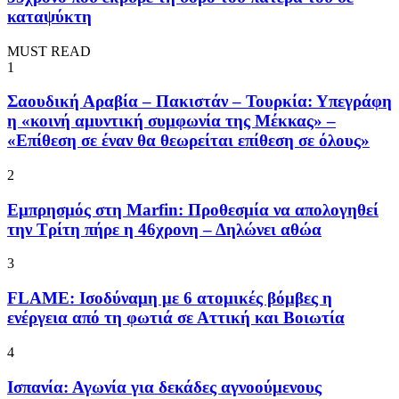
καταψύκτη
MUST READ
1
Σαουδική Αραβία – Πακιστάν – Τουρκία: Υπεγράφη
η «κοινή αμυντική συμφωνία της Μέκκας» –
«Επίθεση σε έναν θα θεωρείται επίθεση σε όλους»
2
Εμπρησμός στη Marfin: Προθεσμία να απολογηθεί
την Τρίτη πήρε η 46χρονη – Δηλώνει αθώα
3
FLAME: Ισοδύναμη με 6 ατομικές βόμβες η
ενέργεια από τη φωτιά σε Αττική και Βοιωτία
4
Ισπανία: Αγωνία για δεκάδες αγνοούμενους