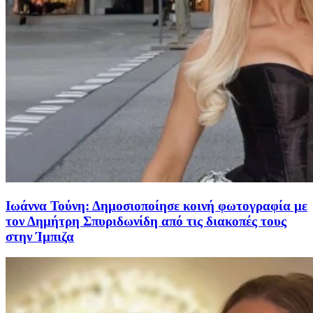
Ιωάννα Τούνη: Δημοσιοποίησε κοινή φωτογραφία με
τον Δημήτρη Σπυριδωνίδη από τις διακοπές τους
στην Ίμπιζα