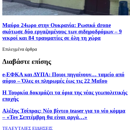
Μαύρο 24ωρο στην Ουκρανία: Ρωσικό drone
σκότωσε δύο εργαζομένους των σιδηροδρόμων – 9
νεκροί και 84 τραυματίες σε όλη τη χώρα
Επιλεγμένα άρθρα
Διαβάστε επίσης
e-ΕΦΚΑ και ΔΥΠΑ: Ποιοι πηγαίνουν… ταμείο από
αύριο – Όλες οι πληρωμές έως τις 22 Μαΐου
Η Τουρκία δοκιμάζει τα όρια της νέας γεωπολιτικής
εποχής
Αλέξης Τσίπρας: Νέο βίντεο teaser για το νέο κόμμα
– «Τον Σεπτέμβρη θα είναι αργά…»
ΤΕΛΕΥΤΑΙΕΣ ΕΙΔΗΣΕΙΣ