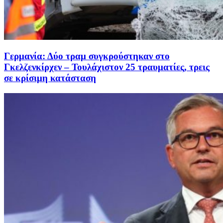
Γερμανία: Δύο τραμ συγκρούστηκαν στο
Γκελζενκίρχεν – Τουλάχιστον 25 τραυματίες, τρεις
σε κρίσιμη κατάσταση