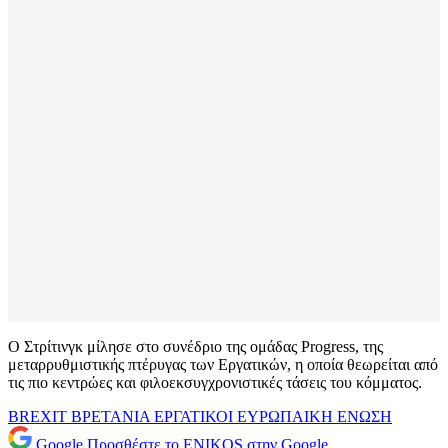
Ο Στρίτινγκ μίλησε στο συνέδριο της ομάδας Progress, της
μεταρρυθμιστικής πτέρυγας των Εργατικών, η οποία θεωρείται από
τις πιο κεντρώες και φιλοεκσυγχρονιστικές τάσεις του κόμματος.
BREXIT
ΒΡΕΤΑΝΙΑ
ΕΡΓΑΤΙΚΟΙ
ΕΥΡΩΠΑΙΚΗ ΕΝΩΣΗ
Google
Προσθέστε το ENIKOS στην Google