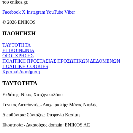
του enikos.gr.
Facebook
X
Instagram
YouTube
Viber
© 2026 ENIKOS
ΠΛΟΗΓΗΣΗ
ΤΑΥΤΟΤΗΤΑ
ΕΠΙΚΟΙΝΩΝΙΑ
ΟΡΟΙ ΧΡΗΣΗΣ
ΠΟΛΙΤΙΚΗ ΠΡΟΣΤΑΣΙΑΣ ΠΡΟΣΩΠΙΚΩΝ ΔΕΔΟΜΕΝΩΝ
ΠΟΛΙΤΙΚΗ COOKIES
Κρατική Διαφήμιση
ΤΑΥΤΟΤΗΤΑ
Εκδότης:
Νίκος Χατζηνικολάου
Γενικός Διευθυντής - Διαχειριστής:
Μάνος Νιφλής
Διευθύντρια Σύνταξης:
Στεφανία Κασίμη
Ιδιοκτησία - Δικαιούχος domain:
ENIKOS AE