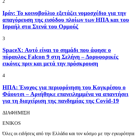
2
Ιράν: To κοινοβούλιο εξετάζει νομοσχέδιο για την
απαγόρευση της εισόδου πλοίων των ΗΠΑ και του
Ισραήλ στα Στενά του Ορμούζ
3
SpaceX: Αυτό είναι το σημάδι που άφησε ο
πύραυλος Falcon 9 στη Σελήνη – Δορυφορικές
εικόνες πριν και μετά την πρόσκρουση
4
ΗΠΑ: Ένοχος για περιφρόνηση του Κογκρέσου ο
Φάουτσι – Αρνήθηκε επανειλημμένα να απαντήσει
για τη διαχείριση της πανδημίας της Covid-19
ΔΙΑΦΗΜΙΣΗ
ENIKOS
Όλες οι ειδήσεις από την Ελλάδα και τον κόσμο με την εγκυρότητα