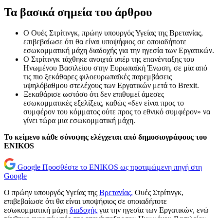
Τα βασικά σημεία του άρθρου
Ο Ουές Στρίτινγκ, πρώην υπουργός Υγείας της Βρετανίας,
επιβεβαίωσε ότι θα είναι υποψήφιος σε οποιαδήποτε
εσωκομματική μάχη διαδοχής για την ηγεσία των Εργατικών.
Ο Στρίτινγκ τάχθηκε ανοιχτά υπέρ της επανένταξης του
Ηνωμένου Βασιλείου στην Ευρωπαϊκή Ένωση, σε μία από
τις πιο ξεκάθαρες φιλοευρωπαϊκές παρεμβάσεις
υψηλόβαθμου στελέχους των Εργατικών μετά το Brexit.
Ξεκαθάρισε ωστόσο ότι δεν επιθυμεί άμεσες
εσωκομματικές εξελίξεις, καθώς «δεν είναι προς το
συμφέρον του κόμματος ούτε προς το εθνικό συμφέρον» να
γίνει τώρα μια εσωκομματική μάχη.
Το κείμενο κάθε σύνοψης ελέγχεται από δημοσιογράφους του
ENIKOS
Google
Προσθέστε το ENIKOS ως προτιμώμενη πηγή στη
Google
Ο πρώην υπουργός Υγείας της
Βρετανίας,
Ουές Στρίτινγκ,
επιβεβαίωσε ότι θα είναι υποψήφιος σε οποιαδήποτε
εσωκομματική μάχη
διαδοχής
για την ηγεσία των Εργατικών, ενώ