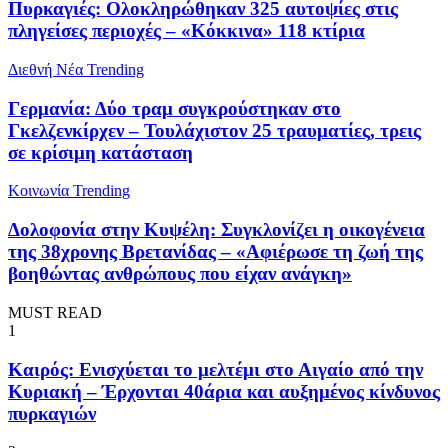
Πυρκαγιές: Ολοκληρώθηκαν 325 αυτοψίες στις
πληγείσες περιοχές – «Κόκκινα» 118 κτίρια
Διεθνή Νέα
Trending
Γερμανία: Δύο τραμ συγκρούστηκαν στο
Γκελζενκίρχεν – Τουλάχιστον 25 τραυματίες, τρεις
σε κρίσιμη κατάσταση
Κοινωνία
Trending
Δολοφονία στην Κυψέλη: Συγκλονίζει η οικογένεια
της 38χρονης Βρετανίδας – «Αφιέρωσε τη ζωή της
βοηθώντας ανθρώπους που είχαν ανάγκη»
MUST READ
1
Καιρός: Ενισχύεται το μελτέμι στο Αιγαίο από την
Κυριακή – Έρχονται 40άρια και αυξημένος κίνδυνος
πυρκαγιών