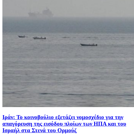
Ιράν: To κοινοβούλιο εξετάζει νομοσχέδιο για την
απαγόρευση της εισόδου πλοίων των ΗΠΑ και του
Ισραήλ στα Στενά του Ορμούζ