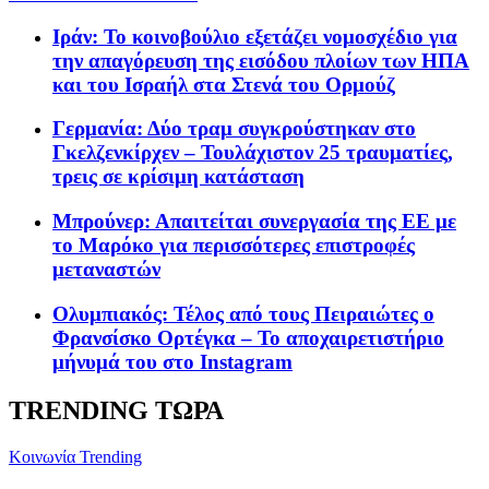
Ιράν: To κοινοβούλιο εξετάζει νομοσχέδιο για
την απαγόρευση της εισόδου πλοίων των ΗΠΑ
και του Ισραήλ στα Στενά του Ορμούζ
Γερμανία: Δύο τραμ συγκρούστηκαν στο
Γκελζενκίρχεν – Τουλάχιστον 25 τραυματίες,
τρεις σε κρίσιμη κατάσταση
Μπρούνερ: Απαιτείται συνεργασία της ΕΕ με
το Μαρόκο για περισσότερες επιστροφές
μεταναστών
Ολυμπιακός: Τέλος από τους Πειραιώτες ο
Φρανσίσκο Ορτέγκα – Το αποχαιρετιστήριο
μήνυμά του στο Instagram
TRENDING ΤΩΡΑ
Κοινωνία
Trending