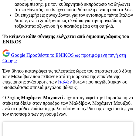
αποσυμπίεσης, με τον κυβερνητικό εκπρόσωπο να δηλώνει
ότι «ο θάνατός του δείχνει πόσο δύσκολη είναι η αποστολή».
Οι επιχειρήσεις συνεχίζονται για τον εντοπισμό πέντε Ιταλών
δυτών, ενώ εξετάζονται ως σενάρια για την τραγωδία η
τοξικότητα οξυγόνου ή ο πανικός μέσα στη σπηλιά.
Το κείμενο κάθε σύνοψης ελέγχεται από δημοσιογράφους του
ENIKOS
Google
Προσθέστε το ENIKOS ως προτιμώμενη πηγή στη
Google
Ένα βίντεο καταγράφει τις τελευταίες ώρες του στρατιωτικού δύτη
των Μαλδίβων που πέθανε κατά τη διάρκεια της επικίνδυνης
επιχείρησης ανάσυρσης των
Ιταλών
δυτών που παγιδεύτηκαν σε
υποθαλάσσια σπηλιά μεγάλου βάθους.
Ο λοχίας
Μοχάμεντ Μαχουντί
είχε καταγραφεί την Παρασκευή να
στέκεται δίπλα στον πρόεδρο των Μαλδίβων, Μοχάμεντ Μουιζού,
ενώ οι ομάδες διάσωσης μελετούσαν το σχέδιο της επιχείρησης για
τον εντοπισμό των αγνοουμένων.