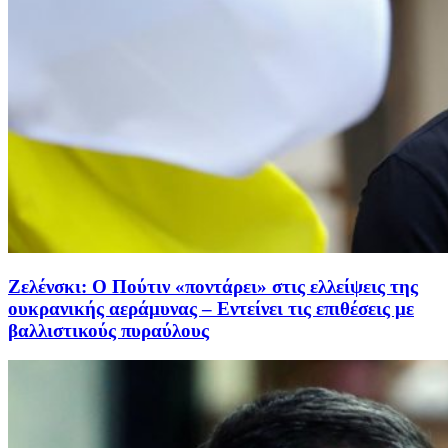
Ζελένσκι: Ο Πούτιν «ποντάρει» στις ελλείψεις της
ουκρανικής αεράμυνας – Εντείνει τις επιθέσεις με
βαλλιστικούς πυραύλους