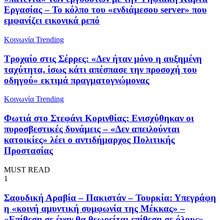
Εργασίας – Το κόλπο του «ενδιάμεσου server» που
εμφανίζει εικονικά ρεπό
Κοινωνία
Trending
Τροχαίο στις Σέρρες: «Δεν ήταν μόνο η αυξημένη
ταχύτητα, ίσως κάτι απέσπασε την προσοχή του
οδηγού» εκτιμά πραγματογνώμονας
Κοινωνία
Trending
Φωτιά στο Στεφάνι Κορινθίας: Ενισχύθηκαν οι
πυροσβεστικές δυνάμεις – «Δεν απειλούνται
κατοικίες» λέει ο αντιδήμαρχος Πολιτικής
Προστασίας
MUST READ
1
Σαουδική Αραβία – Πακιστάν – Τουρκία: Υπεγράφη
η «κοινή αμυντική συμφωνία της Μέκκας» –
«Επίθεση σε έναν θα θεωρείται επίθεση σε όλους»