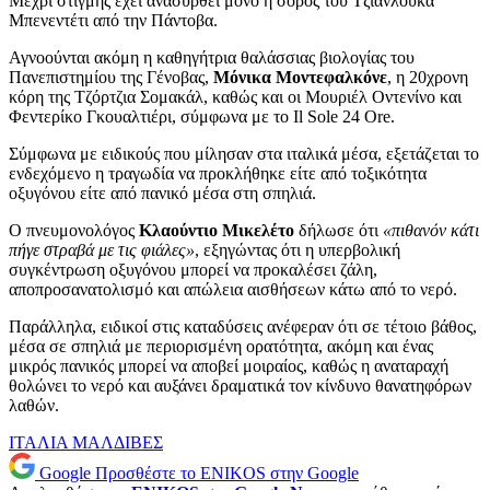
Μέχρι στιγμής έχει ανασυρθεί μόνο η σορός του Τζιανλούκα
Μπενεντέτι από την Πάντοβα.
Αγνοούνται ακόμη η καθηγήτρια θαλάσσιας βιολογίας του
Πανεπιστημίου της Γένοβας,
Μόνικα Μοντεφαλκόνε
, η 20χρονη
κόρη της Τζόρτζια Σομακάλ, καθώς και οι Μουριέλ Οντενίνο και
Φεντερίκο Γκουαλτιέρι, σύμφωνα με το Il Sole 24 Ore.
Σύμφωνα με ειδικούς που μίλησαν στα ιταλικά μέσα, εξετάζεται το
ενδεχόμενο η τραγωδία να προκλήθηκε είτε από τοξικότητα
οξυγόνου είτε από πανικό μέσα στη σπηλιά.
Ο πνευμονολόγος
Κλαούντιο Μικελέτο
δήλωσε ότι
«πιθανόν κάτι
πήγε στραβά με τις φιάλες»
, εξηγώντας ότι η υπερβολική
συγκέντρωση οξυγόνου μπορεί να προκαλέσει ζάλη,
αποπροσανατολισμό και απώλεια αισθήσεων κάτω από το νερό.
Παράλληλα, ειδικοί στις καταδύσεις ανέφεραν ότι σε τέτοιο βάθος,
μέσα σε σπηλιά με περιορισμένη ορατότητα, ακόμη και ένας
μικρός πανικός μπορεί να αποβεί μοιραίος, καθώς η αναταραχή
θολώνει το νερό και αυξάνει δραματικά τον κίνδυνο θανατηφόρων
λαθών.
ΙΤΑΛΙΑ
ΜΑΛΔΙΒΕΣ
Google
Προσθέστε το ENIKOS στην Google