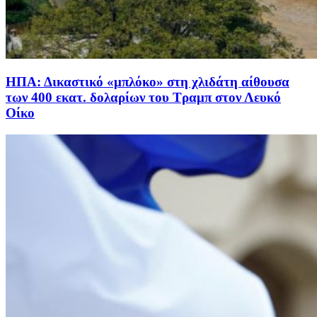
ΗΠΑ: Δικαστικό «μπλόκο» στη χλιδάτη αίθουσα
των 400 εκατ. δολαρίων του Τραμπ στον Λευκό
Οίκο