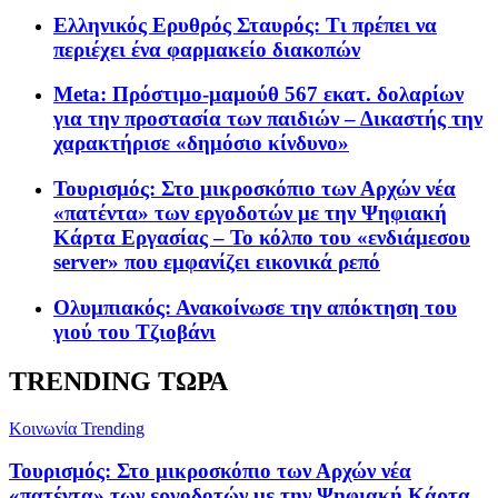
Ελληνικός Ερυθρός Σταυρός: Τι πρέπει να
περιέχει ένα φαρμακείο διακοπών
Meta: Πρόστιμο-μαμούθ 567 εκατ. δολαρίων
για την προστασία των παιδιών – Δικαστής την
χαρακτήρισε «δημόσιο κίνδυνο»
Τουρισμός: Στο μικροσκόπιο των Αρχών νέα
«πατέντα» των εργοδοτών με την Ψηφιακή
Κάρτα Εργασίας – Το κόλπο του «ενδιάμεσου
server» που εμφανίζει εικονικά ρεπό
Ολυμπιακός: Ανακοίνωσε την απόκτηση του
γιού του Τζιοβάνι
TRENDING ΤΩΡΑ
Κοινωνία
Trending
Τουρισμός: Στο μικροσκόπιο των Αρχών νέα
«πατέντα» των εργοδοτών με την Ψηφιακή Κάρτα