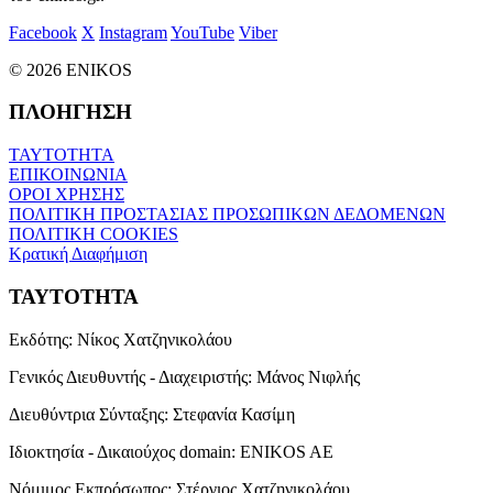
Facebook
X
Instagram
YouTube
Viber
© 2026 ENIKOS
ΠΛΟΗΓΗΣΗ
ΤΑΥΤΟΤΗΤΑ
ΕΠΙΚΟΙΝΩΝΙΑ
ΟΡΟΙ ΧΡΗΣΗΣ
ΠΟΛΙΤΙΚΗ ΠΡΟΣΤΑΣΙΑΣ ΠΡΟΣΩΠΙΚΩΝ ΔΕΔΟΜΕΝΩΝ
ΠΟΛΙΤΙΚΗ COOKIES
Κρατική Διαφήμιση
ΤΑΥΤΟΤΗΤΑ
Εκδότης:
Νίκος Χατζηνικολάου
Γενικός Διευθυντής - Διαχειριστής:
Μάνος Νιφλής
Διευθύντρια Σύνταξης:
Στεφανία Κασίμη
Ιδιοκτησία - Δικαιούχος domain:
ENIKOS AE
Νόμιμος Εκπρόσωπος:
Στέργιος Χατζηνικολάου