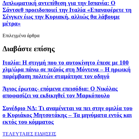
Διπλωματική αντεπίθεση για την Ισπανία: Ο
Σάντσεθ προειδοποιεί την Ιταλία «Επαναφέρετε τη
Σένγκεν έως την Κυριακή, αλλιώς θα λάβουμε
μέτρα»
Επιλεγμένα άρθρα
Διαβάστε επίσης
Ιταλία: Η στιγμή που το αυτοκίνητο έπεσε με 100
χλμ/ώρα πάνω σε πεζούς στη Μόντενα – Η ηρωική
παρέμβαση πολιτών σταμάτησε τον οδηγό
Άγιος έρωτας- επόμενα επεισόδια: Ο Νικόλας
αποφασίζει να εκδικηθεί τον Μαρκόπουλο
Συνέδριο ΝΔ: Τι αναμένεται να πει στην ομιλία του
ο Κυριάκος Μητσοτάκης – Τα μηνύματα εντός και
εκτός του κόμματος
ΤΕΛΕΥΤΑΙΕΣ ΕΙΔΗΣΕΙΣ