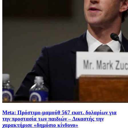
Meta: Πρόστιμο-μαμούθ 567 εκατ. δολαρίων για
την προστασία των παιδιών – Δικαστής την
χαρακτήρισε «δημόσιο κίνδυνο»