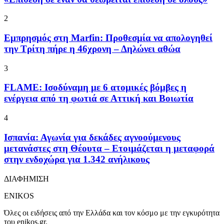
2
Εμπρησμός στη Marfin: Προθεσμία να απολογηθεί
την Τρίτη πήρε η 46χρονη – Δηλώνει αθώα
3
FLAME: Ισοδύναμη με 6 ατομικές βόμβες η
ενέργεια από τη φωτιά σε Αττική και Βοιωτία
4
Ισπανία: Αγωνία για δεκάδες αγνοούμενους
μετανάστες στη Θέουτα – Ετοιμάζεται η μεταφορά
στην ενδοχώρα για 1.342 ανήλικους
ΔΙΑΦΗΜΙΣΗ
ENIKOS
Όλες οι ειδήσεις από την Ελλάδα και τον κόσμο με την εγκυρότητα
του enikos.gr.