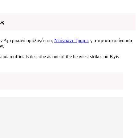
υς
ον Αμερικανό ομόλογό του,
Ντόναλντ Τραμπ
, για την κατεπείγουσα
υν.
inian officials describe as one of the heaviest strikes on Kyiv