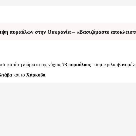
λειψη πυραύλων στην Ουκρανία – «Βασιζόμαστε αποκλεισ
υσε κατά τη διάρκεια της νύχτας
73 πυραύλους
–συμπεριλαμβανομένω
λτάβα
και το
Χάρκοβο
.