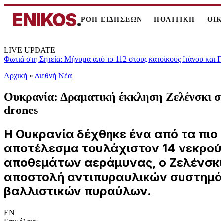
ENIKOS
.
ΡΟΗ ΕΙΔΗΣΕΩΝ
ΠΟΛΙΤΙΚΗ
ΟΙ
LIVE UPDATE
Φωτιά στη Σητεία: Μήνυμα από το 112 στους κατοίκους Ιτάνου και
Αρχική
»
Διεθνή Νέα
Ουκρανία: Δραματική έκκληση Ζελένσκι σε
drones
Η Ουκρανία δέχθηκε ένα από τα πι
αποτέλεσμα τουλάχιστον 14 νεκρούς
αποθεμάτων αεράμυνας, ο Ζελένσκι
αποστολή αντιπυραυλικών συστημάτω
βαλλιστικών πυραύλων.
EN