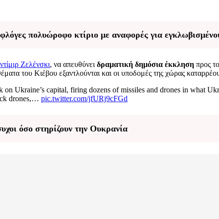
 φλόγες πολυώροφο κτίριο με αναφορές για εγκλωβισμένο
ντίμιρ Ζελένσκι
, να απευθύνει
δραματική δημόσια έκκληση
προς τ
έματα του Κιέβου εξαντλούνται και οι υποδομές της χώρας καταρρέο
k on Ukraine’s capital, firing dozens of missiles and drones in what Ukra
tack drones,…
pic.twitter.com/jfURj9cFGd
υχοι όσο στηρίζουν την Ουκρανία