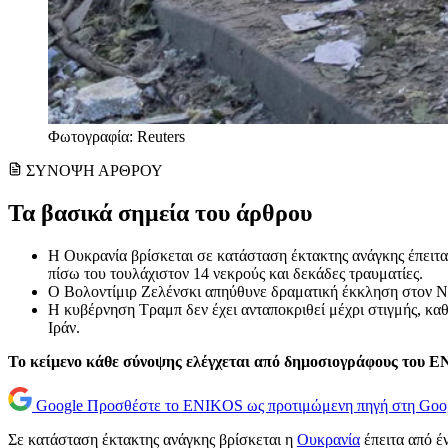
Φωτογραφία: Reuters
ΣΥΝΟΨΗ ΑΡΘΡΟΥ
Τα βασικά σημεία του άρθρου
Η Ουκρανία βρίσκεται σε κατάσταση έκτακτης ανάγκης έπειτα
πίσω του τουλάχιστον 14 νεκρούς και δεκάδες τραυματίες.
Ο Βολοντίμιρ Ζελένσκι απηύθυνε δραματική έκκληση στον Ντ
Η κυβέρνηση Τραμπ δεν έχει ανταποκριθεί μέχρι στιγμής, κα
Ιράν.
Το κείμενο κάθε σύνοψης ελέγχεται από δημοσιογράφους του 
Google
Προσθέστε το ENIKOS ως προτιμώμενη πηγή στη Goo
Σε κατάσταση έκτακτης ανάγκης βρίσκεται η
Ουκρανία
έπειτα από έ