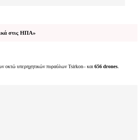
τικά στις ΗΠΑ»
ν οκτώ υπερηχητικών πυραύλων Tsirkon– και
656 drones
.