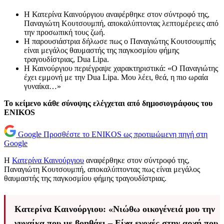
Η Κατερίνα Καινούργιου αναφέρθηκε στον σύντροφό της,
Παναγιώτη Κουτσουμπή, αποκαλύπτοντας λεπτομέρειες από
την προσωπική τους ζωή.
Η παρουσιάστρια δήλωσε πως ο Παναγιώτης Κουτσουμπής
είναι μεγάλος θαυμαστής της παγκοσμίου φήμης
τραγουδίστριας, Dua Lipa.
Η Καινούργιου περιέγραψε χαρακτηριστικά: «Ο Παναγιώτης
έχει εμμονή με την Dua Lipa. Μου λέει, θεά, η πιο ωραία
γυναίκα…»
Το κείμενο κάθε σύνοψης ελέγχεται από δημοσιογράφους του
ENIKOS
Google
Προσθέστε το ENIKOS ως προτιμώμενη πηγή στη
Google
Η
Κατερίνα Καινούργιου
αναφέρθηκε στον σύντροφό της,
Παναγιώτη Κουτσουμπή, αποκαλύπτοντας πως είναι μεγάλος
θαυμαστής της παγκοσμίου φήμης τραγουδίστριας.
Κατερίνα Καινούργιου: «Νιώθω οικογένειά μου την
γυναίκα που με βοηθάει – Είχα ενοχές στην αρχή που