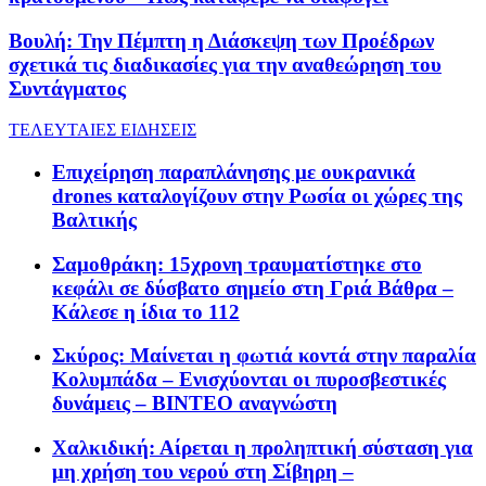
Βουλή: Την Πέμπτη η Διάσκεψη των Προέδρων
σχετικά τις διαδικασίες για την αναθεώρηση του
Συντάγματος
ΤΕΛΕΥΤΑΙΕΣ ΕΙΔΗΣΕΙΣ
Επιχείρηση παραπλάνησης με ουκρανικά
drones καταλογίζουν στην Ρωσία οι χώρες της
Βαλτικής
Σαμοθράκη: 15χρονη τραυματίστηκε στο
κεφάλι σε δύσβατο σημείο στη Γριά Βάθρα –
Κάλεσε η ίδια το 112
Σκύρος: Μαίνεται η φωτιά κοντά στην παραλία
Κολυμπάδα – Ενισχύονται οι πυροσβεστικές
δυνάμεις – ΒΙΝΤΕΟ αναγνώστη
Χαλκιδική: Αίρεται η προληπτική σύσταση για
μη χρήση του νερού στη Σίβηρη –