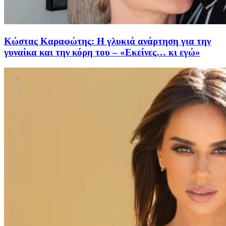
Κώστας Καραφώτης: Η γλυκιά ανάρτηση για την
γυναίκα και την κόρη του – «Εκείνες… κι εγώ»