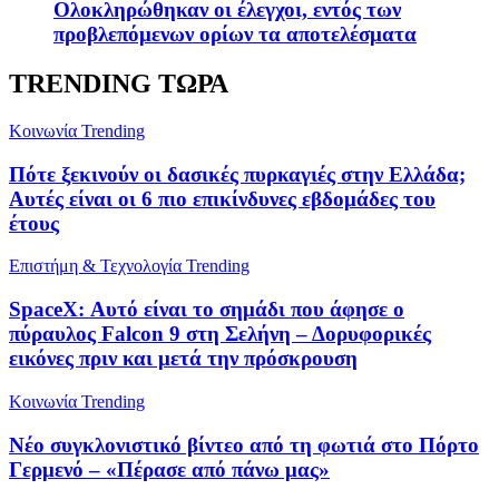
Ολοκληρώθηκαν οι έλεγχοι, εντός των
προβλεπόμενων ορίων τα αποτελέσματα
TRENDING ΤΩΡΑ
Κοινωνία
Trending
Πότε ξεκινούν οι δασικές πυρκαγιές στην Ελλάδα;
Αυτές είναι οι 6 πιο επικίνδυνες εβδομάδες του
έτους
Επιστήμη & Τεχνολογία
Trending
SpaceX: Αυτό είναι το σημάδι που άφησε ο
πύραυλος Falcon 9 στη Σελήνη – Δορυφορικές
εικόνες πριν και μετά την πρόσκρουση
Κοινωνία
Trending
Νέο συγκλονιστικό βίντεο από τη φωτιά στο Πόρτο
Γερμενό – «Πέρασε από πάνω μας»