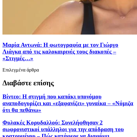
Μαρία Αντωνά: Η φωτογραφία με τον Γιώργο
Λιάγκα από τις καλοκαιρινές τους διακοπές –
«Στιγμές…»
Επιλεγμένα άρθρα
Διαβάστε επίσης
Βίντεο: Η στιγμή που καπάκι υπονόμου
αναποδογυρίζει και «εξαφανίζει» γυναίκα – «Νόμιζα
ότι θα πεθάνω»
Φυλακές Κορυδαλλού: Συνελήφθησαν 2
σωφρονιστικοί υπάλληλοι για την απόδραση του
κρατουμένου – Πώς κατάφερε να διαφύγει