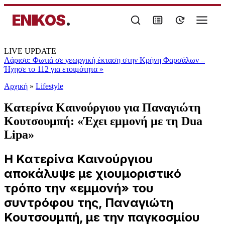
ENIKOS
.
LIVE UPDATE
Λάρισα: Φωτιά σε γεωργική έκταση στην Κρήνη Φαρσάλων –
Ήχησε το 112 για ετοιμότητα
»
Αρχική
»
Lifestyle
Κατερίνα Καινούργιου για Παναγιώτη
Κουτσουμπή: «Έχει εμμονή με τη Dua
Lipa»
Η Κατερίνα Καινούργιου
αποκάλυψε με χιουμοριστικό
τρόπο την «εμμονή» του
συντρόφου της, Παναγιώτη
Κουτσουμπή, με την παγκοσμίου