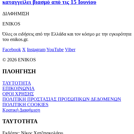
καταγγείλει βιασμό από τις 15 Ιουνίου
ΔΙΑΦΗΜΙΣΗ
ENIKOS
Όλες οι ειδήσεις από την Ελλάδα και τον κόσμο με την εγκυρότητα
του enikos.gr.
Facebook
X
Instagram
YouTube
Viber
© 2026 ENIKOS
ΠΛΟΗΓΗΣΗ
ΤΑΥΤΟΤΗΤΑ
ΕΠΙΚΟΙΝΩΝΙΑ
ΟΡΟΙ ΧΡΗΣΗΣ
ΠΟΛΙΤΙΚΗ ΠΡΟΣΤΑΣΙΑΣ ΠΡΟΣΩΠΙΚΩΝ ΔΕΔΟΜΕΝΩΝ
ΠΟΛΙΤΙΚΗ COOKIES
Κρατική Διαφήμιση
ΤΑΥΤΟΤΗΤΑ
Εκδότης:
Νίκος Χατζηνικολάου