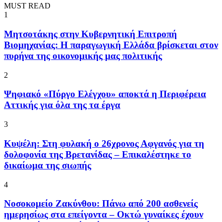
MUST READ
1
Μητσοτάκης στην Κυβερνητική Επιτροπή
Βιομηχανίας: Η παραγωγική Ελλάδα βρίσκεται στον
πυρήνα της οικονομικής μας πολιτικής
2
Ψηφιακό «Πύργο Ελέγχου» αποκτά η Περιφέρεια
Αττικής για όλα της τα έργα
3
Κυψέλη: Στη φυλακή ο 26χρονος Αφγανός για τη
δολοφονία της Βρετανίδας – Επικαλέστηκε το
δικαίωμα της σιωπής
4
Νοσοκομείο Ζακύνθου: Πάνω από 200 ασθενείς
ημερησίως στα επείγοντα – Οκτώ γυναίκες έχουν