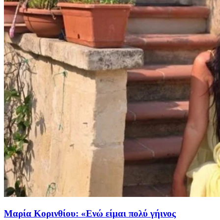
Μαρία Κορινθίου: «Ενώ είμαι πολύ γήινος