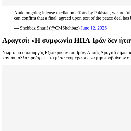
Amid ongoing intense mediation efforts by Pakistan, we are fu
can confirm that a final, agreed upon text of the peace deal h
— Shehbaz Sharif (@CMShehbaz)
June 12, 2026
Αραγτσί: «Η συμφωνία ΗΠΑ-Ιράν δεν ήταν
Νωρίτερα ο υπουργός Εξωτερικών του Ιράν, Αμπάς Αραγτσί δήλωσε 
κοντά», αλλά προέτρεψε τα μέσα ενημέρωσης να μην προβαίνουν σε ε