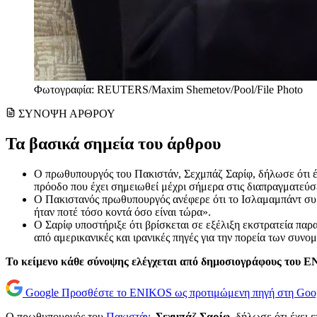
Φωτογραφία: REUTERS/Maxim Shemetov/Pool/File Photo
ΣΥΝΟΨΗ ΑΡΘΡΟΥ
Τα βασικά σημεία του άρθρου
Ο πρωθυπουργός του Πακιστάν, Σεχμπάζ Σαρίφ, δήλωσε ότι έχ
πρόοδο που έχει σημειωθεί μέχρι σήμερα στις διαπραγματεύσε
Ο Πακιστανός πρωθυπουργός ανέφερε ότι το Ισλαμαμπάντ συμμ
ήταν ποτέ τόσο κοντά όσο είναι τώρα».
Ο Σαρίφ υποστήριξε ότι βρίσκεται σε εξέλιξη εκστρατεία π
από αμερικανικές και ιρανικές πηγές για την πορεία των συνομ
Το κείμενο κάθε σύνοψης ελέγχεται από δημοσιογράφους του 
Google
Προσθέστε το ENIKOS ως προτιμώμενη πηγή στη Goo
Ο πρωθυπουργός του
Πακιστάν,
Σεχμπάζ Σαρίφ
, δήλωσε ότι έχει 