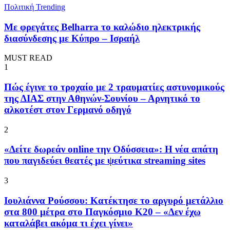
Πολιτική
Trending
Με φρεγάτες Belharra το καλώδιο ηλεκτρικής
διασύνδεσης με Κύπρο – Ισραήλ
MUST READ
1
Πώς έγινε το τροχαίο με 2 τραυματίες αστυνομικούς
της ΔΙΑΣ στην Αθηνών-Σουνίου – Αρνητικό το
αλκοτέστ στον Γερμανό οδηγό
2
«Δείτε δωρεάν online την Οδύσσεια»: Η νέα απάτη
που παγιδεύει θεατές με ψεύτικα streaming sites
3
Ιουλιάννα Ρούσσου: Κατέκτησε το αργυρό μετάλλιο
στα 800 μέτρα στο Παγκόσμιο Κ20 – «Δεν έχω
καταλάβει ακόμα τι έχει γίνει»