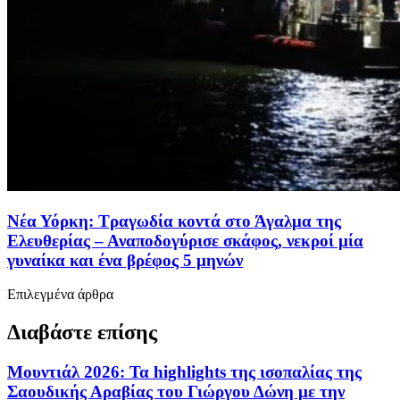
Νέα Υόρκη: Τραγωδία κοντά στο Άγαλμα της
Ελευθερίας – Αναποδογύρισε σκάφος, νεκροί μία
γυναίκα και ένα βρέφος 5 μηνών
Επιλεγμένα άρθρα
Διαβάστε επίσης
Μουντιάλ 2026: Τα highlights της ισοπαλίας της
Σαουδικής Αραβίας του Γιώργου Δώνη με την