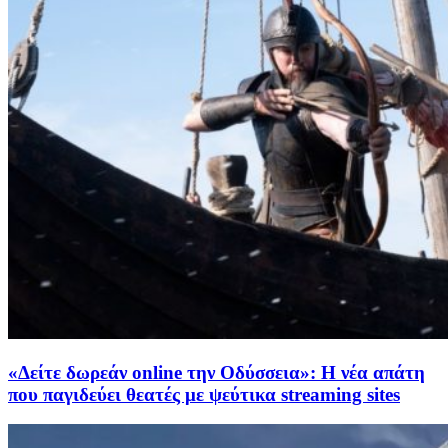
«Δείτε δωρεάν online την Οδύσσεια»: Η νέα απάτη
που παγιδεύει θεατές με ψεύτικα streaming sites