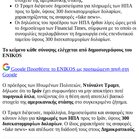
στοιχείο της αμερικανικής στάσης.
Ο Τραμπ διέψευσε δημοσιεύματα για πληρωμές των ΗΠΑ
προς το Ιράν, ύψους 300 δισεκατομμυρίων δολαρίων,
χαρακτηρίζοντας τις αναφορές «fake news».
Οι δηλώσεις του προέδρου των ΗΠΑ ήρθαν λίγες ώρες μετά
το δημοσίευμα των Financial Times, σύμφωνα με το οποίο οι
συνομιλίες περιλαμβάνουν τη δημιουργία ενός επενδυτικού
ταμείου ύψους 300 δισεκατομμυρίων δολαρίων.
Το κείμενο κάθε σύνοψης ελέγχεται από δημοσιογράφους του
ENIKOS
Google
Προσθέστε το ENIKOS ως προτιμώμενη πηγή στη
Google
Ο πρόεδρος των Ηνωμένων Πολιτειών,
Ντόναλντ Τραμπ
,
δήλωσε ότι το
Ιράν
έχει συμφωνήσει να μην αποκτήσει ποτέ
πυρηνικά όπλα
, τονίζοντας ότι η θέση αυτή αποτελεί βασικό
στοιχείο της
αμερικανικής στάσης
στο συγκεκριμένο ζήτημα.
Ο Τραμπ διέψευσε, παράλληλα, δημοσιεύματα και αναφορές που
κάνουν λόγο για
πληρωμές των ΗΠΑ
προς το Ιράν, ύψους
300
δισεκατομμυρίων δολαρίων
. Ο ίδιος χαρακτήρισε τις αναφορές
«fake news» και απέδωσε τη διάδοσή τους στους
Δημοκρατικούς
.