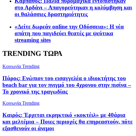
Κάρπαθος: Παλιά πυρομαχικά εντοπίστηκαν
στο Αρδάνι – Απαγορεύτηκαν η κολύμβηση και
οι θαλάσσιες δραστηριότητες
«Δείτε δωρεάν online την Οδύσσεια»: Η νέα
απάτη που παγιδεύει θεατές με ψεύτικα
streaming sites
TRENDING ΤΩΡΑ
Κοινωνία
Trending
Πάρος: Ενώπιον του εισαγγελέα ο ιδιοκτήτης του
beach bar για τον πνιγμό του 4χρονου στην πισίνα –
Το χρονικό της τραγωδίας
Κοινωνία
Trending
Καιρός: Έρχεται εκρηκτικό «κοκτέιλ» με 40άρια
και μελτέμια – Ποιες περιοχές θα επηρεαστούν, πότε
εξασθενούν οι άνεμοι