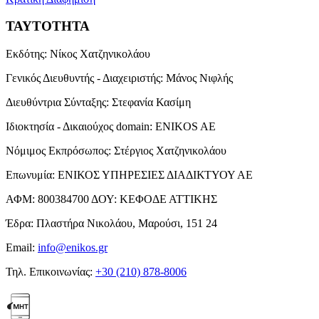
ΤΑΥΤΟΤΗΤΑ
Εκδότης:
Νίκος Χατζηνικολάου
Γενικός Διευθυντής - Διαχειριστής:
Μάνος Νιφλής
Διευθύντρια Σύνταξης:
Στεφανία Κασίμη
Ιδιοκτησία - Δικαιούχος domain:
ENIKOS AE
Νόμιμος Εκπρόσωπος:
Στέργιος Χατζηνικολάου
Επωνυμία:
ΕΝΙΚΟΣ ΥΠΗΡΕΣΙΕΣ ΔΙΑΔΙΚΤΥΟΥ ΑΕ
ΑΦΜ:
800384700
ΔΟΥ:
ΚΕΦΟΔΕ ΑΤΤΙΚΗΣ
Έδρα:
Πλαστήρα Νικολάου, Μαρούσι, 151 24
Email:
info@enikos.gr
Τηλ. Επικοινωνίας:
+30 (210) 878-8006