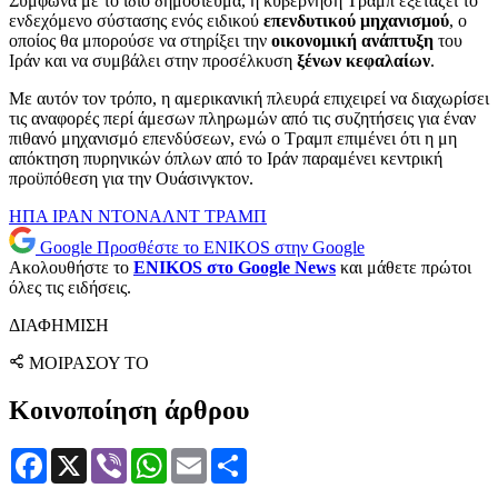
Σύμφωνα με το ίδιο δημοσίευμα, η κυβέρνηση Τραμπ εξετάζει το
ενδεχόμενο σύστασης ενός ειδικού
επενδυτικού μηχανισμού
, ο
οποίος θα μπορούσε να στηρίξει την
οικονομική ανάπτυξη
του
Ιράν και να συμβάλει στην προσέλκυση
ξένων κεφαλαίων
.
Με αυτόν τον τρόπο, η αμερικανική πλευρά επιχειρεί να διαχωρίσει
τις αναφορές περί άμεσων πληρωμών από τις συζητήσεις για έναν
πιθανό μηχανισμό επενδύσεων, ενώ ο Τραμπ επιμένει ότι η μη
απόκτηση πυρηνικών όπλων από το Ιράν παραμένει κεντρική
προϋπόθεση για την Ουάσινγκτον.
ΗΠΑ
ΙΡΑΝ
ΝΤΟΝΑΛΝΤ ΤΡΑΜΠ
Google
Προσθέστε το ENIKOS στην Google
Ακολουθήστε το
ENIKOS στο Google News
και μάθετε πρώτοι
όλες τις ειδήσεις.
ΔΙΑΦΗΜΙΣΗ
ΜΟΙΡΑΣΟΥ ΤΟ
Κοινοποίηση άρθρου
Facebook
X
Viber
WhatsApp
Email
Μοιραστείτε