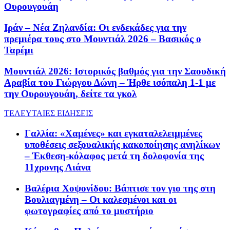
Ουρουγουάη
Ιράν – Νέα Ζηλανδία: Οι ενδεκάδες για την
πρεμιέρα τους στο Μουντιάλ 2026 – Βασικός ο
Ταρέμι
Μουντιάλ 2026: Ιστορικός βαθμός για την Σαουδική
Αραβία του Γιώργου Δώνη – Ήρθε ισόπαλη 1-1 με
την Ουρουγουάη, δείτε τα γκολ
ΤΕΛΕΥΤΑΙΕΣ ΕΙΔΗΣΕΙΣ
Γαλλία: «Χαμένες» και εγκαταλελειμμένες
υποθέσεις σεξουαλικής κακοποίησης ανηλίκων
– Έκθεση-κόλαφος μετά τη δολοφονία της
11χρονης Λιάνα
Βαλέρια Χοψονίδου: Βάπτισε τον γιο της στη
Βουλιαγμένη – Οι καλεσμένοι και οι
φωτογραφίες από το μυστήριο