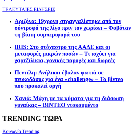
ΤΕΛΕΥΤΑΙΕΣ ΕΙΔΗΣΕΙΣ
Αριζόνα: 19χρονη στραγγαλίστηκε από τον
σύντροφό της λίγο πριν τον χωρίσει – Φοβόταν
τη βίαιη συμπεριφορά του
IRIS: Στο στόχαστρο της ΑΑΔΕ και οι
μεταφορές μικρών ποσών – Τι ισχύει για
χαρτζιλίκια, γονικές παροχές και δωρεές
Πεντέλη: Ανήλικοι έβαλαν φωτιά σε
πευκοδάσος για ένα «challenge» – Το βίντεο
που προκαλεί οργή
Χανιά: Μάχη με τα κύματα για τη διάσωση
γυναίκας – ΒΙΝΤΕΟ ντοκουμέντο
TRENDING ΤΩΡΑ
Κοινωνία
Trending