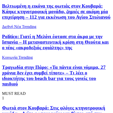
Βελτιωμένη η εικόνα της φωτιάς στον Κουβαρά:
Κάηκε κτηνοτροφική μονάδα, ζημιές σε ακόμη μία
επιχείρηση – 112 για εκκένωση του Αγίου Στυλιανού
Διεθνή Νέα
Trending
Politico: Γιατί η Μελόνι έφτασε στα άκρα με την
Ισπανία – Η μεταναστευτική κρίση στη Θεούτα και
ο νέος «ακροδεξιός εφιάλτης» της
Κοινωνία
Trending
Τραγωδία στην Πάρο: «Τα πάντα είναι νόμιμα, 27
χρόνια δεν έχει συμβεί τίποτε» – Τι λέει ο
ιδιοκτήτης του beach bar για τους γονείς του
παιδιού
MUST READ
1
Φωτιά στον Κουβαρά: Στις φλόγες κτηνοτροφική