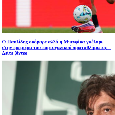
Ο Παυλίδης σκόραρε αλλά η Μπενφίκα γκέλαρε
στην πρεμιέρα του πορτογαλικού πρωταθλήματος –
Δείτε βίντεο