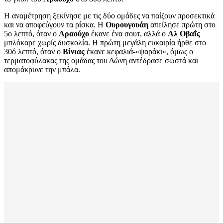
Η αναμέτρηση ξεκίνησε με τις δύο ομάδες να παίζουν προσεκτικά
και να αποφεύγουν τα ρίσκα. Η
Ουρουγουάη
απείλησε πρώτη στο
5ο λεπτό, όταν ο
Αραούχο
έκανε ένα σουτ, αλλά ο
Αλ Οβαΐς
μπλόκαρε χωρίς δυσκολία. Η πρώτη μεγάλη ευκαιρία ήρθε στο
30ό λεπτό, όταν ο
Βίνιας
έκανε κεφαλιά-«ψαράκι», όμως ο
τερματοφύλακας της ομάδας του Δώνη αντέδρασε σωστά και
απομάκρυνε την μπάλα.