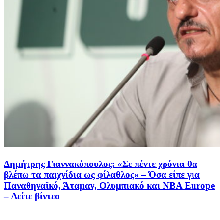
Δημήτρης Γιαννακόπουλος: «Σε πέντε χρόνια θα
βλέπω τα παιχνίδια ως φίλαθλος» – Όσα είπε για
Παναθηναϊκό, Άταμαν, Ολυμπιακό και NBA Europe
– Δείτε βίντεο