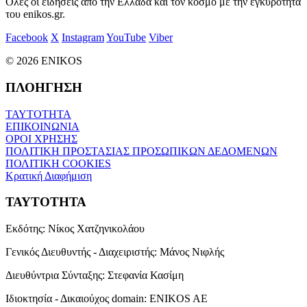
Όλες οι ειδήσεις από την Ελλάδα και τον κόσμο με την εγκυρότητα
του enikos.gr.
Facebook
X
Instagram
YouTube
Viber
© 2026 ENIKOS
ΠΛΟΗΓΗΣΗ
ΤΑΥΤΟΤΗΤΑ
ΕΠΙΚΟΙΝΩΝΙΑ
ΟΡΟΙ ΧΡΗΣΗΣ
ΠΟΛΙΤΙΚΗ ΠΡΟΣΤΑΣΙΑΣ ΠΡΟΣΩΠΙΚΩΝ ΔΕΔΟΜΕΝΩΝ
ΠΟΛΙΤΙΚΗ COOKIES
Κρατική Διαφήμιση
ΤΑΥΤΟΤΗΤΑ
Εκδότης:
Νίκος Χατζηνικολάου
Γενικός Διευθυντής - Διαχειριστής:
Μάνος Νιφλής
Διευθύντρια Σύνταξης:
Στεφανία Κασίμη
Ιδιοκτησία - Δικαιούχος domain:
ENIKOS AE