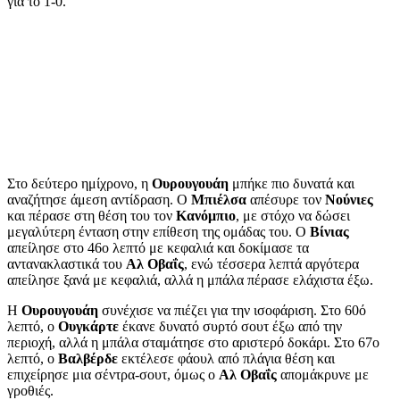
για το 1-0.
Στο δεύτερο ημίχρονο, η
Ουρουγουάη
μπήκε πιο δυνατά και
αναζήτησε άμεση αντίδραση. Ο
Μπιέλσα
απέσυρε τον
Νούνιες
και πέρασε στη θέση του τον
Κανόμπιο
, με στόχο να δώσει
μεγαλύτερη ένταση στην επίθεση της ομάδας του. Ο
Βίνιας
απείλησε στο 46ο λεπτό με κεφαλιά και δοκίμασε τα
αντανακλαστικά του
Αλ Οβαΐς
, ενώ τέσσερα λεπτά αργότερα
απείλησε ξανά με κεφαλιά, αλλά η μπάλα πέρασε ελάχιστα έξω.
Η
Ουρουγουάη
συνέχισε να πιέζει για την ισοφάριση. Στο 60ό
λεπτό, ο
Ουγκάρτε
έκανε δυνατό συρτό σουτ έξω από την
περιοχή, αλλά η μπάλα σταμάτησε στο αριστερό δοκάρι. Στο 67ο
λεπτό, ο
Βαλβέρδε
εκτέλεσε φάουλ από πλάγια θέση και
επιχείρησε μια σέντρα-σουτ, όμως ο
Αλ Οβαΐς
απομάκρυνε με
γροθιές.