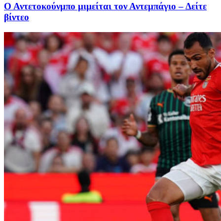
Ο Αντετοκούνμπο μιμείται τον Αντεμπάγιο – Δείτε
βίντεο