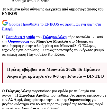
Αραούχο στο 80ό λεπτό.
Το κείμενο κάθε σύνοψης ελέγχεται από δημοσιογράφους του
ENIKOS
Google
Προσθέστε το ENIKOS ως προτιμώμενη πηγή στη
Google
Η
Σαουδική Αραβία
του
Γιώργου Δώνη
πήρε ισοπαλία 1-1 από
την
Ουρουγουάη
του
Μαρσέλο Μπιέλσα
στο Μαϊάμι, σε
αναμέτρηση για την τελική φάση του
Μουντιάλ
. Ο Έλληνας
τεχνικός έγινε ο πρώτος Έλληνας προπονητής που κέρδισε βαθμό
σε τελική φάση Παγκοσμίου Κυπέλλου.
Πρώτη «βόμβα» στο Μουντιάλ 2026: Το Πράσινο
Ακρωτήρι κράτησε στο 0-0 την Ισπανία – ΒΙΝΤΕΟ
Ο
Γιώργος Δώνης
παρουσίασε μια ομάδα με πειθαρχία και
συνοχή. Η
Σαουδική Αραβία
προηγήθηκε στο πρώτο ημίχρονο με
τον
Αλ Αμρί
, διαχειρίστηκε την πίεση της
Ουρουγουάης
για
μεγάλο διάστημα και τελικά πήρε τον βαθμό της ισοπαλίας, παρά
το γκολ του
Αραούχο
στο 80ό λεπτό.