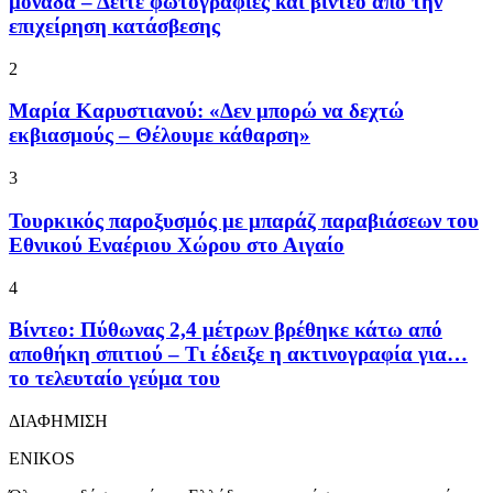
μονάδα – Δείτε φωτογραφίες και βίντεο από την
επιχείρηση κατάσβεσης
2
Μαρία Καρυστιανού: «Δεν μπορώ να δεχτώ
εκβιασμούς – Θέλουμε κάθαρση»
3
Τουρκικός παροξυσμός με μπαράζ παραβιάσεων του
Εθνικού Εναέριου Χώρου στο Αιγαίο
4
Βίντεο: Πύθωνας 2,4 μέτρων βρέθηκε κάτω από
αποθήκη σπιτιού – Τι έδειξε η ακτινογραφία για…
το τελευταίο γεύμα του
ΔΙΑΦΗΜΙΣΗ
ENIKOS