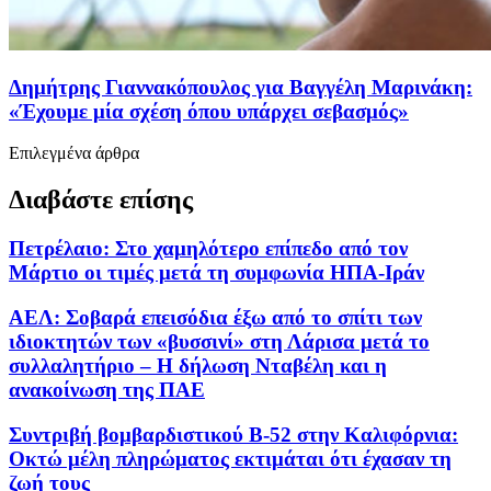
Δημήτρης Γιαννακόπουλος για Βαγγέλη Μαρινάκη:
«Έχουμε μία σχέση όπου υπάρχει σεβασμός»
Επιλεγμένα άρθρα
Διαβάστε επίσης
Πετρέλαιο: Στο χαμηλότερο επίπεδο από τον
Μάρτιο οι τιμές μετά τη συμφωνία ΗΠΑ-Ιράν
ΑΕΛ: Σοβαρά επεισόδια έξω από το σπίτι των
ιδιοκτητών των «βυσσινί» στη Λάρισα μετά το
συλλαλητήριο – Η δήλωση Νταβέλη και η
ανακοίνωση της ΠΑΕ
Συντριβή βομβαρδιστικού B-52 στην Καλιφόρνια:
Οκτώ μέλη πληρώματος εκτιμάται ότι έχασαν τη
ζωή τους