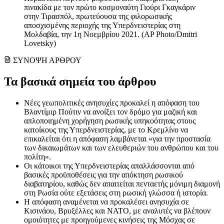
πινακίδα με τον πρώτο κοσμοναύτη Γιούρι Γκαγκάριν
στην Τιρασπόλ, πρωτεύουσα της φιλορωσικής
αποσχισμένης περιοχής της Υπερδνειστερίας στη
Μολδαβία, την 1η Νοεμβρίου 2021. (AP Photo/Dmitri
Lovetsky)
ΣΥΝΟΨΗ ΑΡΘΡΟΥ
Τα βασικά σημεία του άρθρου
Νέες γεωπολιτικές ανησυχίες προκαλεί η απόφαση του
Βλαντίμιρ Πούτιν να ανοίξει τον δρόμο για μαζική και
απλοποιημένη χορήγηση ρωσικής υπηκοότητας στους
κατοίκους της Υπερδνειστερίας, με το Κρεμλίνο να
επικαλείται ότι η απόφαση λαμβάνεται «για την προστασία
των δικαιωμάτων και των ελευθεριών του ανθρώπου και του
πολίτη».
Οι κάτοικοι της Υπερδνειστερίας απαλλάσσονται από
βασικές προϋποθέσεις για την απόκτηση ρωσικού
διαβατηρίου, καθώς δεν απαιτείται πενταετής μόνιμη διαμονή
στη Ρωσία ούτε εξετάσεις στη ρωσική γλώσσα ή ιστορία.
Η απόφαση αναμένεται να προκαλέσει ανησυχία σε
Κισινάου, Βρυξέλλες και ΝΑΤΟ, με αναλυτές να βλέπουν
ομοιότητες με προηγούμενες κινήσεις της Μόσχας σε