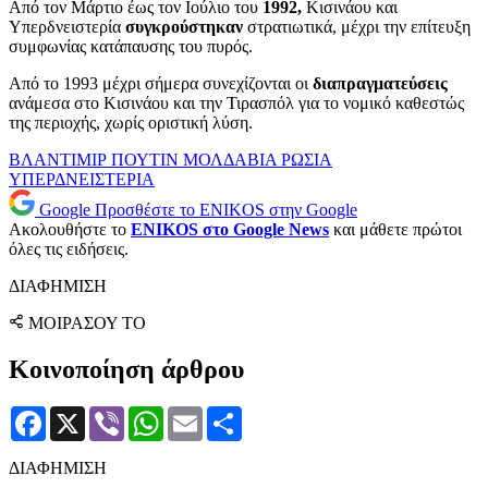
Από τον Μάρτιο έως τον Ιούλιο του
1992,
Κισινάου και
Υπερδνειστερία
συγκρούστηκαν
στρατιωτικά, μέχρι την επίτευξη
συμφωνίας κατάπαυσης του πυρός.
Από το 1993 μέχρι σήμερα συνεχίζονται οι
διαπραγματεύσεις
ανάμεσα στο Κισινάου και την Τιρασπόλ για το νομικό καθεστώς
της περιοχής, χωρίς οριστική λύση.
ΒΛΑΝΤΙΜΙΡ ΠΟΥΤΙΝ
ΜΟΛΔΑΒΙΑ
ΡΩΣΙΑ
ΥΠΕΡΔΝΕΙΣΤΕΡΙΑ
Google
Προσθέστε το ENIKOS στην Google
Ακολουθήστε το
ENIKOS στο Google News
και μάθετε πρώτοι
όλες τις ειδήσεις.
ΔΙΑΦΗΜΙΣΗ
ΜΟΙΡΑΣΟΥ ΤΟ
Κοινοποίηση άρθρου
Facebook
X
Viber
WhatsApp
Email
Μοιραστείτε
ΔΙΑΦΗΜΙΣΗ