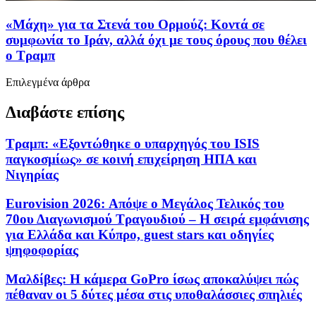
«Μάχη» για τα Στενά του Ορμούζ: Κοντά σε
συμφωνία το Ιράν, αλλά όχι με τους όρους που θέλει
ο Τραμπ
Επιλεγμένα άρθρα
Διαβάστε επίσης
Τραμπ: «Εξοντώθηκε ο υπαρχηγός του ISIS
παγκοσμίως» σε κοινή επιχείρηση ΗΠΑ και
Νιγηρίας
Eurovision 2026: Απόψε ο Μεγάλος Τελικός του
70ου Διαγωνισμού Τραγουδιού – Η σειρά εμφάνισης
για Ελλάδα και Κύπρο, guest stars και οδηγίες
ψηφοφορίας
Μαλδίβες: Η κάμερα GoPro ίσως αποκαλύψει πώς
πέθαναν οι 5 δύτες μέσα στις υποθαλάσσιες σπηλιές