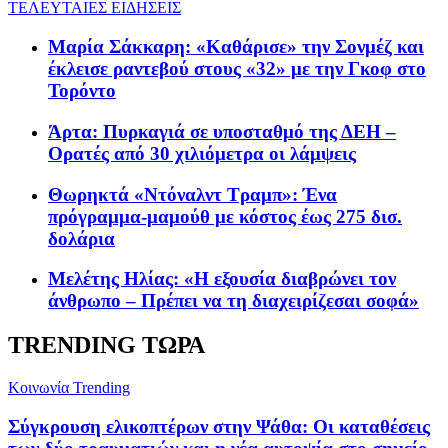
ΤΕΛΕΥΤΑΙΕΣ ΕΙΔΗΣΕΙΣ
Μαρία Σάκκαρη: «Kαθάρισε» την Σονμέζ και
έκλεισε ραντεβού στους «32» με την Γκοφ στο
Τορόντο
Άρτα: Πυρκαγιά σε υποσταθμό της ΔΕΗ –
Ορατές από 30 χιλιόμετρα οι λάμψεις
Θωρηκτά «Ντόναλντ Τραμπ»: Ένα
πρόγραμμα-μαμούθ με κόστος έως 275 δισ.
δολάρια
Μελέτης Ηλίας: «Η εξουσία διαβρώνει τον
άνθρωπο – Πρέπει να τη διαχειρίζεσαι σοφά»
TRENDING ΤΩΡΑ
Κοινωνία
Trending
Σύγκρουση ελικοπτέρων στην Ψάθα: Οι καταθέσεις