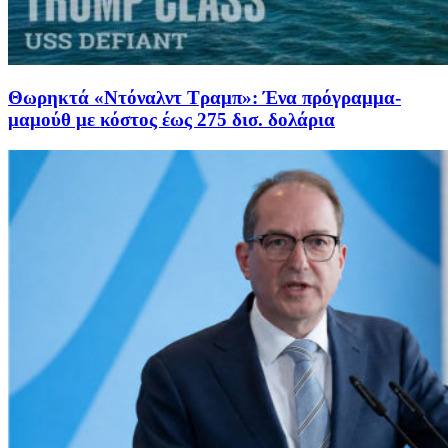
Θωρηκτά «Ντόναλντ Τραμπ»: Ένα πρόγραμμα-
μαμούθ με κόστος έως 275 δισ. δολάρια