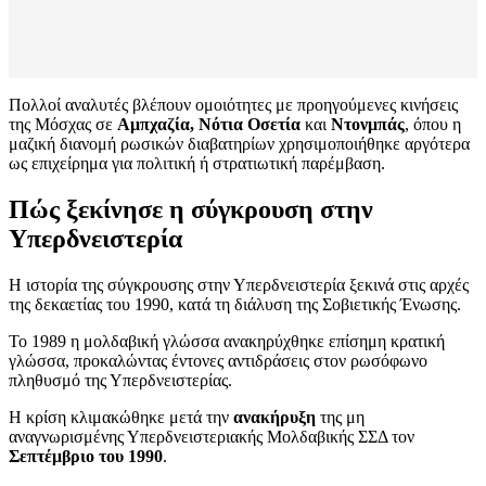
Πολλοί αναλυτές βλέπουν ομοιότητες με προηγούμενες κινήσεις
της Μόσχας σε
Αμπχαζία, Νότια Οσετία
και
Ντονμπάς
, όπου η
μαζική διανομή ρωσικών διαβατηρίων χρησιμοποιήθηκε αργότερα
ως επιχείρημα για πολιτική ή στρατιωτική παρέμβαση.
Πώς ξεκίνησε η σύγκρουση στην
Υπερδνειστερία
Η ιστορία της σύγκρουσης στην Υπερδνειστερία ξεκινά στις αρχές
της δεκαετίας του 1990, κατά τη διάλυση της Σοβιετικής Ένωσης.
Το 1989 η μολδαβική γλώσσα ανακηρύχθηκε επίσημη κρατική
γλώσσα, προκαλώντας έντονες αντιδράσεις στον ρωσόφωνο
πληθυσμό της Υπερδνειστερίας.
Η κρίση κλιμακώθηκε μετά την
ανακήρυξη
της μη
αναγνωρισμένης Υπερδνειστεριακής Μολδαβικής ΣΣΔ τον
Σεπτέμβριο του 1990
.