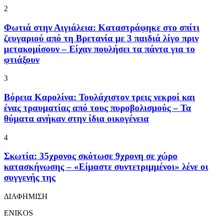
2
Φωτιά στην Αιγιάλεια: Καταστράφηκε στο σπίτι
ζευγαριού από τη Βρετανία με 3 παιδιά λίγο πριν
μετακομίσουν – Είχαν πουλήσει τα πάντα για το
φτιάξουν
3
Βόρεια Καρολίνα: Τουλάχιστον τρεις νεκροί και
ένας τραυματίας από τους πυροβολισμούς – Τα
θύματα ανήκαν στην ίδια οικογένεια
4
Σκωτία: 35χρονος σκότωσε 9χρονη σε χώρο
κατασκήνωσης – «Είμαστε συντετριμμένοι» λένε οι
συγγενής της
ΔΙΑΦΗΜΙΣΗ
ENIKOS