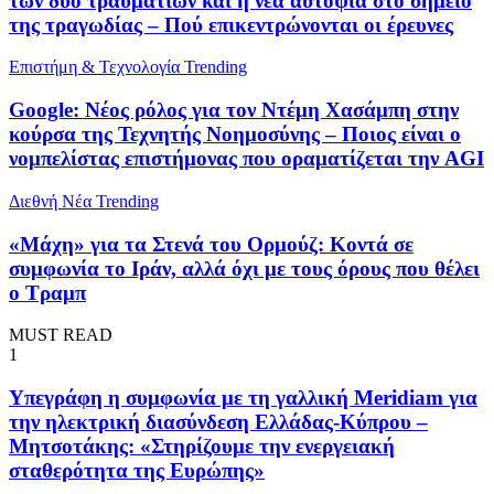
των δύο τραυματιών και η νέα αυτοψία στο σημείο
της τραγωδίας – Πού επικεντρώνονται οι έρευνες
Επιστήμη & Τεχνολογία
Trending
Google: Νέος ρόλος για τον Ντέμη Χασάμπη στην
κούρσα της Τεχνητής Νοημοσύνης – Ποιος είναι ο
νομπελίστας επιστήμονας που οραματίζεται την AGI
Διεθνή Νέα
Trending
«Μάχη» για τα Στενά του Ορμούζ: Κοντά σε
συμφωνία το Ιράν, αλλά όχι με τους όρους που θέλει
ο Τραμπ
MUST READ
1
Υπεγράφη η συμφωνία με τη γαλλική Meridiam για
την ηλεκτρική διασύνδεση Ελλάδας-Κύπρου –
Μητσοτάκης: «Στηρίζουμε την ενεργειακή
σταθερότητα της Eυρώπης»