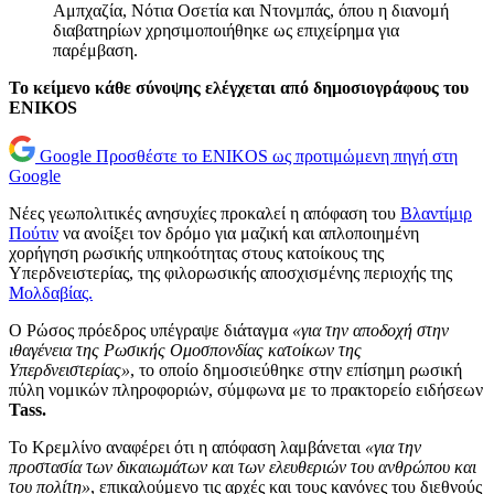
Αμπχαζία, Νότια Οσετία και Ντονμπάς, όπου η διανομή
διαβατηρίων χρησιμοποιήθηκε ως επιχείρημα για
παρέμβαση.
Το κείμενο κάθε σύνοψης ελέγχεται από δημοσιογράφους του
ENIKOS
Google
Προσθέστε το ENIKOS ως προτιμώμενη πηγή στη
Google
Νέες γεωπολιτικές ανησυχίες προκαλεί η απόφαση του
Βλαντίμιρ
Πούτιν
να ανοίξει τον δρόμο για μαζική και απλοποιημένη
χορήγηση ρωσικής υπηκοότητας στους κατοίκους της
Υπερδνειστερίας, της φιλορωσικής αποσχισμένης περιοχής της
Μολδαβίας.
Ο Ρώσος πρόεδρος υπέγραψε διάταγμα
«για την αποδοχή στην
ιθαγένεια της Ρωσικής Ομοσπονδίας κατοίκων της
Υπερδνειστερίας»
, το οποίο δημοσιεύθηκε στην επίσημη ρωσική
πύλη νομικών πληροφοριών, σύμφωνα με το πρακτορείο ειδήσεων
Tass.
Το Κρεμλίνο αναφέρει ότι η απόφαση λαμβάνεται
«για την
προστασία των δικαιωμάτων και των ελευθεριών του ανθρώπου και
του πολίτη»
, επικαλούμενο τις αρχές και τους κανόνες του διεθνούς