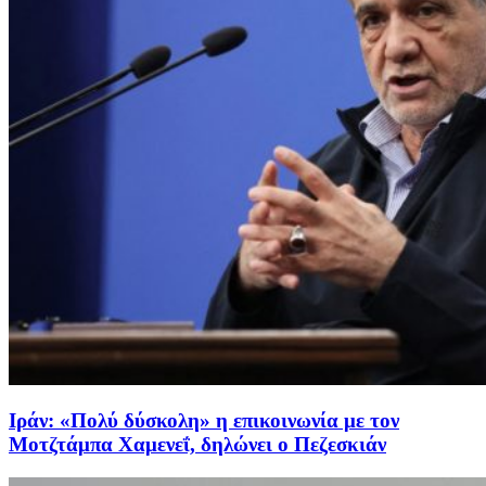
Ιράν: «Πολύ δύσκολη» η επικοινωνία με τον
Μοτζτάμπα Χαμενεΐ, δηλώνει ο Πεζεσκιάν