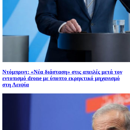
Ντόμπριντ: «Νέα διάσταση» στις απειλές μετά τον
εντοπισμό drone με ύποπτο εκρηκτικό μηχανισμό
στη Λειψία