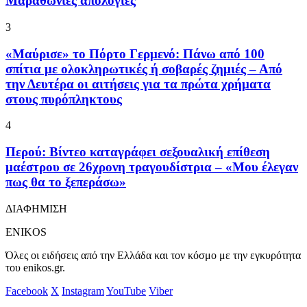
Μαραθώνιες απολογίες
3
«Μαύρισε» το Πόρτο Γερμενό: Πάνω από 100
σπίτια με ολοκληρωτικές ή σοβαρές ζημιές – Από
την Δευτέρα οι αιτήσεις για τα πρώτα χρήματα
στους πυρόπληκτους
4
Περού: Βίντεο καταγράφει σεξουαλική επίθεση
μαέστρου σε 26χρονη τραγουδίστρια – «Μου έλεγαν
πως θα το ξεπεράσω»
ΔΙΑΦΗΜΙΣΗ
ENIKOS
Όλες οι ειδήσεις από την Ελλάδα και τον κόσμο με την εγκυρότητα
του enikos.gr.
Facebook
X
Instagram
YouTube
Viber