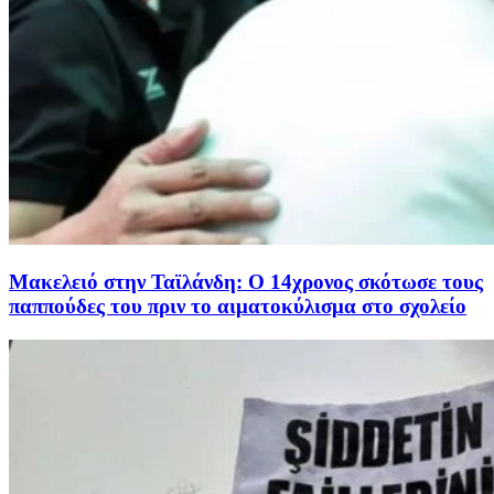
Μακελειό στην Ταϊλάνδη: Ο 14χρονος σκότωσε τους
παππούδες του πριν το αιματοκύλισμα στο σχολείο