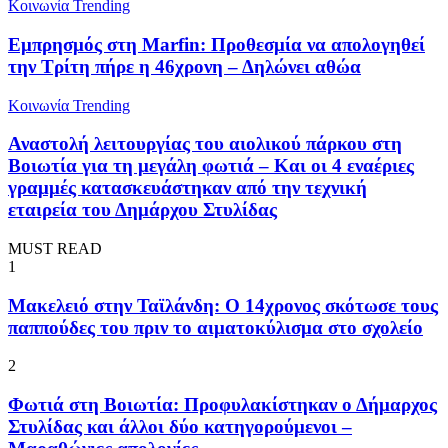
Κοινωνία
Trending
Εμπρησμός στη Marfin: Προθεσμία να απολογηθεί
την Τρίτη πήρε η 46χρονη – Δηλώνει αθώα
Κοινωνία
Trending
Αναστολή λειτουργίας του αιολικού πάρκου στη
Βοιωτία για τη μεγάλη φωτιά – Και οι 4 εναέριες
γραμμές κατασκευάστηκαν από την τεχνική
εταιρεία του Δημάρχου Στυλίδας
MUST READ
1
Μακελειό στην Ταϊλάνδη: Ο 14χρονος σκότωσε τους
παππούδες του πριν το αιματοκύλισμα στο σχολείο
2
Φωτιά στη Βοιωτία: Προφυλακίστηκαν ο Δήμαρχος
Στυλίδας και άλλοι δύο κατηγορούμενοι –