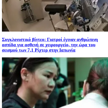
Συγκλονιστικό βίντεο: Γιατροί έγιναν ανθρώπινη
ασπίδα για ασθενή σε χειρουργείο, την ώρα του
σεισμού των 7,1 Ρίχτερ στην Ιαπωνία