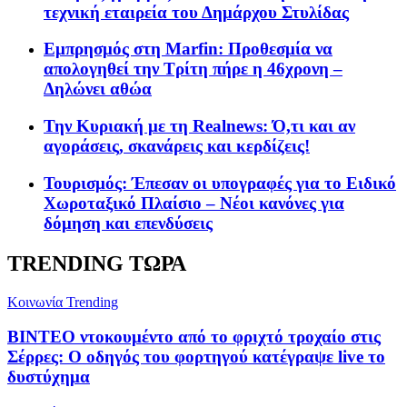
τεχνική εταιρεία του Δημάρχου Στυλίδας
Εμπρησμός στη Marfin: Προθεσμία να
απολογηθεί την Τρίτη πήρε η 46χρονη –
Δηλώνει αθώα
Την Κυριακή με τη Realnews: Ό,τι και αν
αγοράσεις, σκανάρεις και κερδίζεις!
Τουρισμός: Έπεσαν οι υπογραφές για το Ειδικό
Χωροταξικό Πλαίσιο – Νέοι κανόνες για
δόμηση και επενδύσεις
TRENDING ΤΩΡΑ
Κοινωνία
Trending
ΒΙΝΤΕΟ ντοκουμέντο από το φριχτό τροχαίο στις
Σέρρες: Ο οδηγός του φορτηγού κατέγραψε live το
δυστύχημα