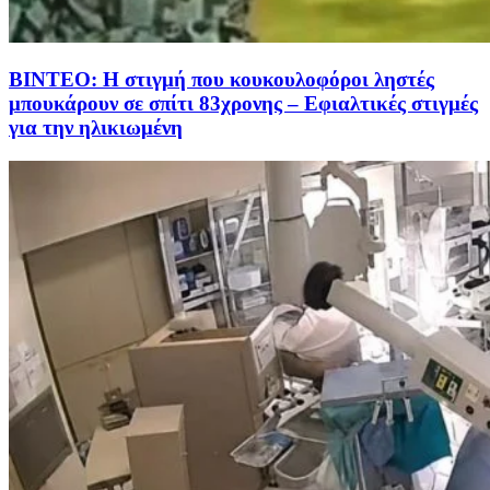
ΒΙΝΤΕΟ: Η στιγμή που κουκουλοφόροι ληστές
μπουκάρουν σε σπίτι 83χρονης – Εφιαλτικές στιγμές
για την ηλικιωμένη