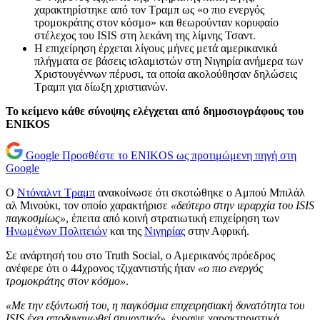
χαρακτηρίστηκε από τον Τραμπ ως «ο πιο ενεργός
τρομοκράτης στον κόσμο» και θεωρούνταν κορυφαίο
στέλεχος του ISIS στη λεκάνη της λίμνης Τσαντ.
Η επιχείρηση έρχεται λίγους μήνες μετά αμερικανικά
πλήγματα σε βάσεις ισλαμιστών στη Νιγηρία ανήμερα των
Χριστουγέννων πέρυσι, τα οποία ακολούθησαν δηλώσεις
Τραμπ για δίωξη χριστιανών.
Το κείμενο κάθε σύνοψης ελέγχεται από δημοσιογράφους του
ENIKOS
Google
Προσθέστε το ENIKOS ως προτιμώμενη πηγή στη
Google
Ο
Ντόναλντ Τραμπ
ανακοίνωσε ότι σκοτώθηκε ο Αμπού Μπιλάλ
αλ Μινούκι, τον οποίο χαρακτήρισε
«δεύτερο στην ιεραρχία του ISIS
παγκοσμίως»
, έπειτα από κοινή στρατιωτική επιχείρηση των
Ηνωμένων Πολιτειών
και της
Νιγηρίας
στην Αφρική.
Σε ανάρτησή του στο Truth Social, ο Αμερικανός πρόεδρος
ανέφερε ότι ο 44χρονος τζιχαντιστής ήταν
«ο πιο ενεργός
τρομοκράτης στον κόσμο»
.
«Με την εξόντωσή του, η παγκόσμια επιχειρησιακή δυνατότητα του
ISIS έχει αποδυναμωθεί σημαντικά»
, έγραψε χαρακτηριστικά.