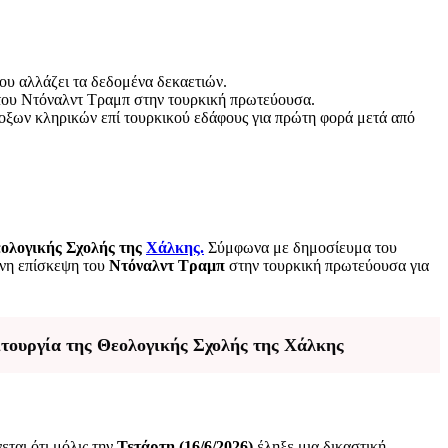
ου αλλάζει τα δεδομένα δεκαετιών.
 του Ντόναλντ Τραμπ στην τουρκική πρωτεύουσα.
όδοξων κληρικών επί τουρκικού εδάφους για πρώτη φορά μετά από
ολογικής Σχολής της
Χάλκης.
Σύμφωνα με δημοσίευμα του
ενη επίσκεψη του
Ντόναλντ Τραμπ
στην τουρκική πρωτεύουσα για
τουργία της Θεολογικής Σχολής της Χάλκης
ται ότι μόλις την
Τετάρτη
(16/6/2026)
έληξε μια δικαστική