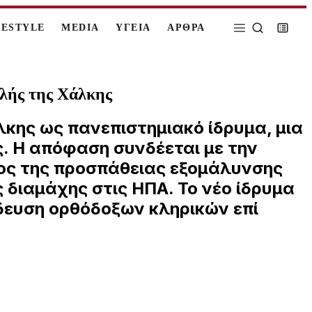
FESTYLE
MEDIA
ΥΓΕΙΑ
ΑΡΘΡΑ
ολής της Χάλκης
λκης ως πανεπιστημιακό ίδρυμα, μια
ς. Η απόφαση συνδέεται με την
ρος της προσπάθειας εξομάλυνσης
διαμάχης στις ΗΠΑ. Το νέο ίδρυμα
ίδευση ορθόδοξων κληρικών επί