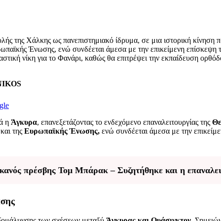
ής της Χάλκης ως πανεπιστημιακό ίδρυμα, σε μια ιστορική κίνηση π
ρωπαϊκής Ένωσης, ενώ συνδέεται άμεσα με την επικείμενη επίσκεψη
ιαστική νίκη για το Φανάρι, καθώς θα επιτρέψει την εκπαίδευση ορθ
ENIKOS
gle
ρά η
Άγκυρα
, επανεξετάζοντας το ενδεχόμενο επαναλειτουργίας της
Θε
και της
Ευρωπαϊκής Ένωσης,
ενώ συνδέεται άμεσα με την επικείμ
κανός πρέσβης Τομ Μπάρακ – Συζητήθηκε και η επαναλει
ασης
 εξομάλυνσης των σχέσεων μεταξύ
Άγκυρας και Ουάσιγκτον.
Σημειώνε