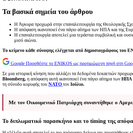
Τα βασικά σημεία του άρθρου
Η Άγκυρα προχωρά στην επαναλειτουργία της Θεολογικής Σχολ
Η απόφαση ικανοποιεί ένα πάγιο αίτημα των ΗΠΑ και της Ευ
Η επαναλειτουργία αποτελεί μια τεράστια συμβολική και ουσ
μισό αιώνα.
Το κείμενο κάθε σύνοψης ελέγχεται από δημοσιογράφους του 
Google
Προσθέστε το ENIKOS ως προτιμώμενη πηγή στη Goo
Σε μια ιστορική κίνηση που αλλάζει τα δεδομένα δεκαετιών προχω
Bloomberg,
η απόφαση αυτή ικανοποιεί ένα πάγιο αίτημα των
ΗΠΑ
τη σύνοδο κορυφής του
ΝΑΤΟ
τον
Ιούλιο.
Με τον Οικουμενικό Πατριάρχη συναντήθηκε ο Αμερι
Το διπλωματικό παρασκήνιο και το timing της απόφ
Η εξέλιξη αυτή αποτελεί το πιο πρόσφατο δείγμα της προσπάθειας