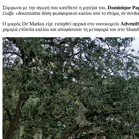
Σύμφωνα με την αγωγή που κατέθεσε η μητέρα του,
Dominique Pa
έλαβε
«δεκαπλάσια δόση φωσφορικού καλίου από το στόμα, σε συνδυ
Ο μικρός De’Markus είχε εισαχθεί αρχικά στο νοσοκομείο
AdventH
χαμηλά επίπεδα καλίου και αποφάσισαν τη μεταφορά του στο Shand