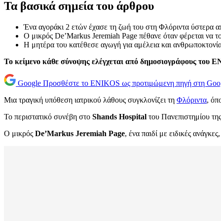
Τα βασικά σημεία του άρθρου
Ένα αγοράκι 2 ετών έχασε τη ζωή του στη Φλόριντα ύστερα
Ο μικρός De’Markus Jeremiah Page πέθανε όταν φέρεται να 
Η μητέρα του κατέθεσε αγωγή για αμέλεια και ανθρωποκτονία
Το κείμενο κάθε σύνοψης ελέγχεται από δημοσιογράφους του 
Google
Προσθέστε το ENIKOS ως προτιμώμενη πηγή στη Goo
Μια τραγική υπόθεση ιατρικού λάθους συγκλονίζει τη
Φλόριντα
, όπ
Το περιστατικό συνέβη στο
Shands Hospital
του Πανεπιστημίου της
Ο μικρός
De’Markus Jeremiah Page
, ένα παιδί με ειδικές ανάγκε