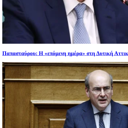
Παπασταύρου: Η «επόμενη ημέρα» στη Δυτική Αττική