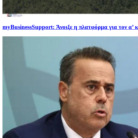
myBusinessSupport: Άνοιξε η πλατφόρμα για τον α’ 