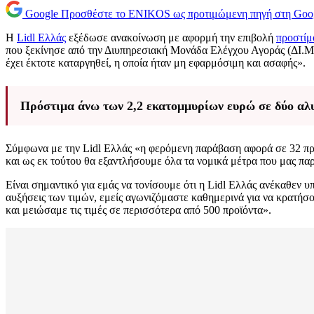
Google
Προσθέστε το ENIKOS ως προτιμώμενη πηγή στη Goo
Η
Lidl Ελλάς
εξέδωσε ανακοίνωση με αφορμή την επιβολή
προστίμ
που ξεκίνησε από την Διυπηρεσιακή Μονάδα Ελέγχου Αγοράς (ΔΙ.Μ.Ε
έχει έκτοτε καταργηθεί, η οποία ήταν μη εφαρμόσιμη και ασαφής».
Πρόστιμα άνω των 2,2 εκατομμυρίων ευρώ σε δύο αλυ
Σύμφωνα με την Lidl Ελλάς «η φερόμενη παράβαση αφορά σε 32 πρ
και ως εκ τούτου θα εξαντλήσουμε όλα τα νομικά μέτρα που μας παρ
Είναι σημαντικό για εμάς να τονίσουμε ότι η Lidl Ελλάς ανέκαθεν 
αυξήσεις των τιμών, εμείς αγωνιζόμαστε καθημερινά για να κρατήσου
και μειώσαμε τις τιμές σε περισσότερα από 500 προϊόντα».