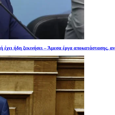
 έχει ήδη ξεκινήσει – Άμεσα έργα αποκατάστασης, α