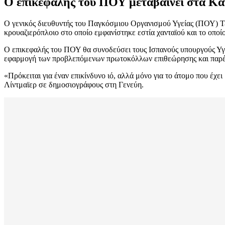
Ο επικεφαλής του ΠΟΥ μεταβαίνει στα Κα
Ο γενικός διευθυντής του Παγκόσμιου Οργανισμού Υγείας (ΠΟΥ) Τ
κρουαζιερόπλοιο στο οποίο εμφανίστηκε εστία χανταϊού και το οπο
Ο επικεφαλής του ΠΟΥ θα συνοδεύσει τους Ισπανούς υπουργούς Υγεί
εφαρμογή των προβλεπόμενων πρωτοκόλλων επιθεώρησης και παρέμβ
«Πρόκειται για έναν επικίνδυνο ιό, αλλά μόνο για το άτομο που έ
Λίντμαϊερ σε δημοσιογράφους στη Γενεύη.