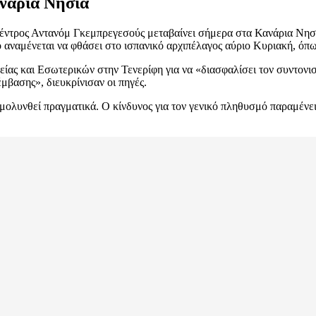
νάρια Νησιά
έντρος Αντανόμ Γκεμπρεγεσούς μεταβαίνει σήμερα στα Κανάρια Νησιά
ίο αναμένεται να φθάσει στο ισπανικό αρχιπέλαγος αύριο Κυριακή, ό
ας και Εσωτερικών στην Τενερίφη για να «διασφαλίσει τον συντονισ
ασης», διευκρίνισαν οι πηγές.
χει μολυνθεί πραγματικά. Ο κίνδυνος για τον γενικό πληθυσμό παραμέ