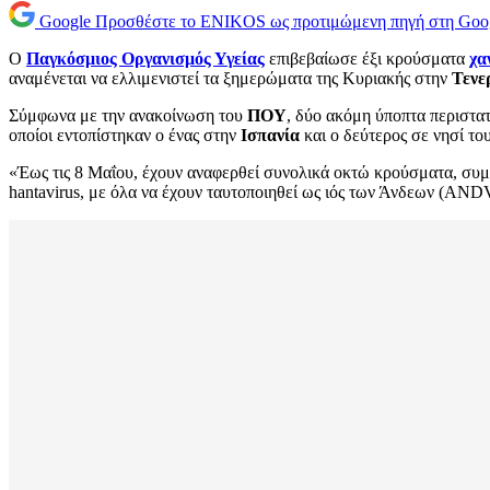
Google
Προσθέστε το ENIKOS ως προτιμώμενη πηγή στη Goo
Ο
Παγκόσμιος Οργανισμός Υγείας
επιβεβαίωσε έξι κρούσματα
χα
αναμένεται να ελλιμενιστεί τα ξημερώματα της Κυριακής στην
Τενε
Σύμφωνα με την ανακοίνωση του
ΠΟΥ
, δύο ακόμη ύποπτα περιστα
οποίοι εντοπίστηκαν ο ένας στην
Ισπανία
και ο δεύτερος σε νησί το
«Έως τις 8 Μαΐου, έχουν αναφερθεί συνολικά οκτώ κρούσματα, συμ
hantavirus, με όλα να έχουν ταυτοποιηθεί ως ιός των Άνδεων (AN