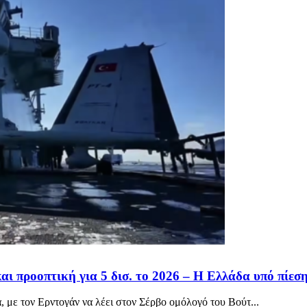
και προοπτική για 5 δισ. το 2026 – Η Ελλάδα υπό πίεσ
, με τον Ερντογάν να λέει στον Σέρβο ομόλογό του Βούτ...