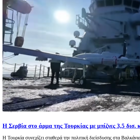
Η Σερβία στο άρμα της Τουρκίας με μπίζνες 3,5 δισ. 
Η Τουρκία συνεχίζει σταθερά την πολιτική διείσδυσης στα Βαλκάνια