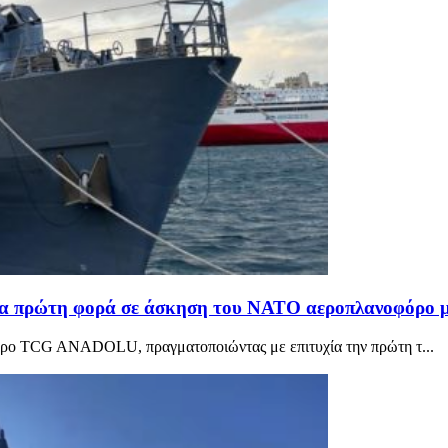
Για πρώτη φορά σε άσκηση του ΝΑΤΟ αεροπλανοφόρο μ
όρο TCG ANADOLU, πραγματοποιώντας με επιτυχία την πρώτη τ...