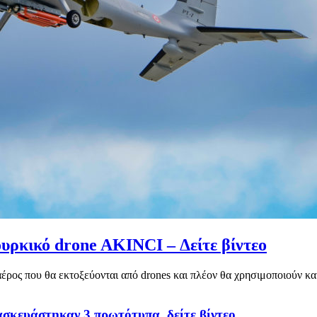
υρκικό drone AKINCI – Δείτε βίντεο
ος που θα εκτοξεύονται από drones και πλέον θα χρησιμοποιούν και 
κευάστηκαν 3 πρωτότυπα, δείτε βίντεο