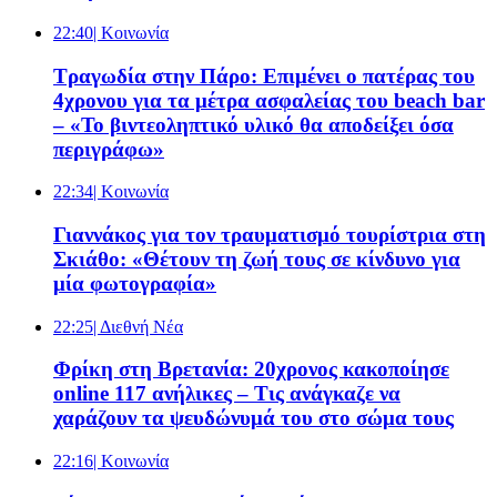
22:40
| Κοινωνία
Τραγωδία στην Πάρο: Επιμένει ο πατέρας του
4χρονου για τα μέτρα ασφαλείας του beach bar
– «Το βιντεοληπτικό υλικό θα αποδείξει όσα
περιγράφω»
22:34
| Κοινωνία
Γιαννάκος για τον τραυματισμό τουρίστρια στη
Σκιάθο: «Θέτουν τη ζωή τους σε κίνδυνο για
μία φωτογραφία»
22:25
| Διεθνή Νέα
Φρίκη στη Βρετανία: 20χρονος κακοποίησε
online 117 ανήλικες – Τις ανάγκαζε να
χαράζουν τα ψευδώνυμά του στο σώμα τους
22:16
| Κοινωνία