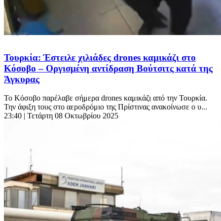
Τουρκία: Έστειλε χιλιάδες drones καμικάζι στο
Κόσοβο – Οργισμένη αντίδραση Βούτσιτς κατά της
Άγκυρας
Το Κόσοβο παρέλαβε σήμερα drones καμικάζι από την Τουρκία.
Την άφιξη τους στο αεροδρόμιο της Πρίστινας ανακοίνωσε ο υ...
23:40
| Τετάρτη 08 Οκτωβρίου 2025