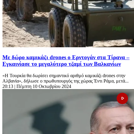
Με δώρο καμικάζι drones ο Ερντογάν στα Τίρανα –
Εγκαινίασε το μεγαλύτερο τζαμί των Βαλκανίων
«Η Τουρκία θα δωρίσει σημαντικό αριθμό καμικάζι drones στην
Αλβανία», δήλωσε ο πρωθυπουργός της χώρας Έντι Ράμα, μετά...
20:13
| Πέμπτη 10 Οκτωβρίου 2024