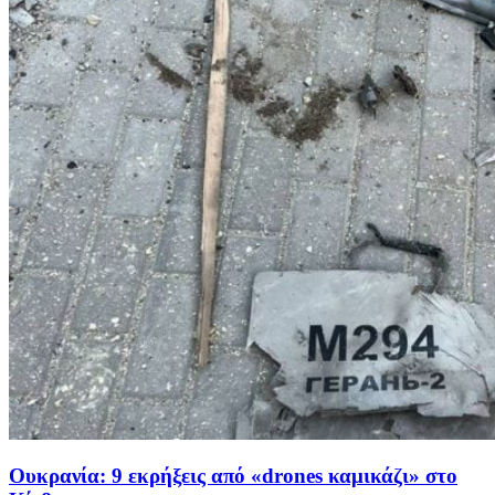
Ουκρανία: 9 εκρήξεις από «drones καμικάζι» στο