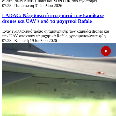
συστημάτων KMB Hunter και M3NTOR από την εταιρεί...
07:28
| Παρασκευή 31 Ιουλίου 2026
LADAC: Νέες δυνατότητες κατά των kamikaze
drones και UAV’s από τα μαχητικά Rafale
Έναν εναλλακτικό τρόπο αντιμετώπισης των καμικάζι drones και
των UAV αποκτούν τα μαχητικά Rafale, χρησιμοποιώντας φθη...
07:28
| Κυριακή 19 Ιουλίου 2026