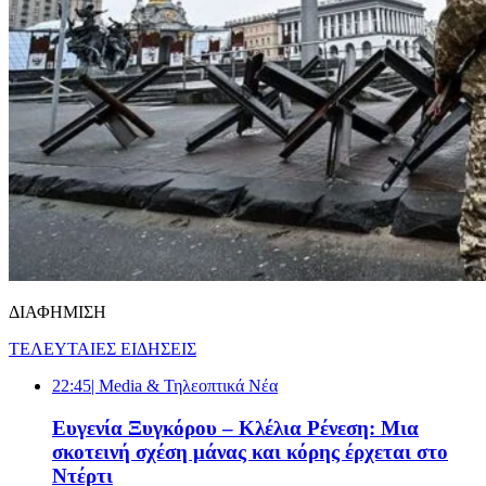
ΔΙΑΦΗΜΙΣΗ
ΤΕΛΕΥΤΑΙΕΣ ΕΙΔΗΣΕΙΣ
22:45
| Media & Τηλεοπτικά Νέα
Ευγενία Ξυγκόρου – Κλέλια Ρένεση: Μια
σκοτεινή σχέση μάνας και κόρης έρχεται στο
Ντέρτι