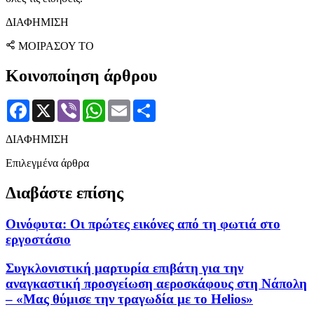
ΔΙΑΦΗΜΙΣΗ
ΜΟΙΡΑΣΟΥ ΤΟ
Κοινοποίηση άρθρου
Facebook
X
Viber
WhatsApp
Email
Μοιραστείτε
ΔΙΑΦΗΜΙΣΗ
Επιλεγμένα άρθρα
Διαβάστε επίσης
Οινόφυτα: Οι πρώτες εικόνες από τη φωτιά στο
εργοστάσιο
Συγκλονιστική μαρτυρία επιβάτη για την
αναγκαστική προσγείωση αεροσκάφους στη Νάπολη
– «Μας θύμισε την τραγωδία με το Helios»