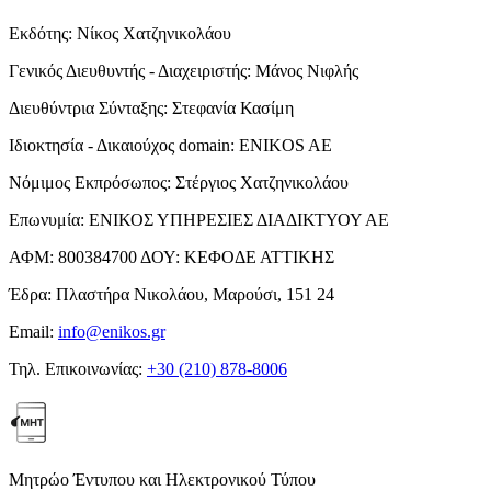
Εκδότης:
Νίκος Χατζηνικολάου
Γενικός Διευθυντής - Διαχειριστής:
Μάνος Νιφλής
Διευθύντρια Σύνταξης:
Στεφανία Κασίμη
Ιδιοκτησία - Δικαιούχος domain:
ENIKOS AE
Νόμιμος Εκπρόσωπος:
Στέργιος Χατζηνικολάου
Επωνυμία:
ΕΝΙΚΟΣ ΥΠΗΡΕΣΙΕΣ ΔΙΑΔΙΚΤΥΟΥ ΑΕ
ΑΦΜ:
800384700
ΔΟΥ:
ΚΕΦΟΔΕ ΑΤΤΙΚΗΣ
Έδρα:
Πλαστήρα Νικολάου, Μαρούσι, 151 24
Email:
info@enikos.gr
Τηλ. Επικοινωνίας:
+30 (210) 878-8006
Μητρώο Έντυπου και Ηλεκτρονικού Τύπου