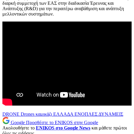
διαρκή συμμετοχή των ΕΑΣ στην διαδικασία Έρευνας και
Ανάπτυξης (R&D) για την περαιτέρω αναβάθμιση και ανάπτυξη
μελλοντικών συστημάτων.
DRONE
Drones καμικάζι
ΕΛΛΑΔΑ
ΕΝΟΠΛΕΣ ΔΥΝΑΜΕΙΣ
Google
Προσθέστε το ENIKOS στην Google
Ακολουθήστε το
ENIKOS στο Google News
και μάθετε πρώτοι
όλες τις ειδήσεις.