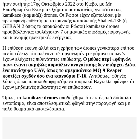
ήταν αυτή της 17ης Οκτωβρίου 2022 στο Κίεβο, με Μη
Επανδρωμένα Εναέρια Οχήματα αυτοκτονίας, γνωστά κι ως
kamikaze (καμικάζι) drones. Οι Ρώσοι είχαν εξαπολύσει μία
πρωτοφανή επίθεση με τα ιρανικής κατασκευής Shahed-136 (ή
GERAN-2 όπως τα αποκαλούν οι Ρώσοι) kamikaze drones
προσβάλλοντας τουλάχιστον 7 σημαντικές υποδομές παραγωγής
και διανομής ηλεκτρικής ενέργειας.
Η επίθεση εκείνη αλλά και η χρήση των drones γενικότερα επί του
πεδίου έδειξε ότι απέναντι σε οργανωμένη αεράμυνα τα uav’s
έχουν ελάχιστες πιθανότητες επιβίωσης.
Ο μύθος περί «φθηνών
uav» έναντι ακριβώς πυραύλων αναχαίτισης δεν υπάρχει. Διότι
ένα πανίσχυρο UAV, όπως το αμερικάνικο MQ-9 Reaper
κοστίζει σχεδόν όσο ένα καινούριο F-16.
Αντιθέτως, φθηνές
λύσεις όπως τα πολυδιαφημιζόμενα τουρκικά Bayraktar φάνηκε ότι
έχουν μηδαμινές πιθανότητες να επιβιώσουν.
Όμως, τα
kamikaze drones
αποδείχθηκε ότι εκτός από δύσκολα
εντοπίσιμα, είναι αποτελεσματικά, φθηνά στην παραγωγή και με
πολύ θεαματικά αποτελέσματα.