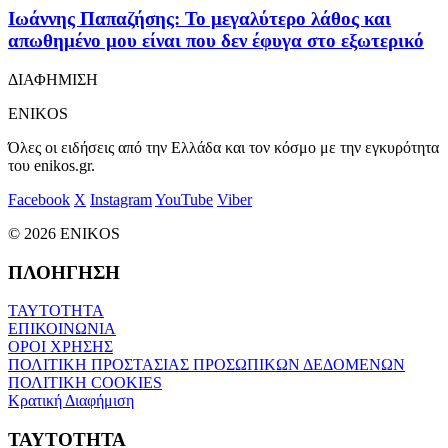
Ιωάννης Παπαζήσης: Το μεγαλύτερο λάθος και
απωθημένο μου είναι που δεν έφυγα στο εξωτερικό
ΔΙΑΦΗΜΙΣΗ
ENIKOS
Όλες οι ειδήσεις από την Ελλάδα και τον κόσμο με την εγκυρότητα
του enikos.gr.
Facebook
X
Instagram
YouTube
Viber
© 2026 ENIKOS
ΠΛΟΗΓΗΣΗ
ΤΑΥΤΟΤΗΤΑ
ΕΠΙΚΟΙΝΩΝΙΑ
ΟΡΟΙ ΧΡΗΣΗΣ
ΠΟΛΙΤΙΚΗ ΠΡΟΣΤΑΣΙΑΣ ΠΡΟΣΩΠΙΚΩΝ ΔΕΔΟΜΕΝΩΝ
ΠΟΛΙΤΙΚΗ COOKIES
Κρατική Διαφήμιση
ΤΑΥΤΟΤΗΤΑ