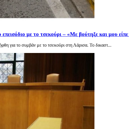
 επεισόδιο με το τσεκούρι – «Με βούτηξε και μου είπ
φθη για το συμβάν με το τσεκούρι στη Λάρισα. Το δικαστ...