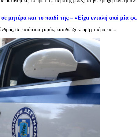
σε αστυνομικό, το πρωί της Πέμπτης (26/3), στην περιοχή των Αμπε
σε μητέρα και το παιδί της – «Είχα εντολή από μία φ
άνδρας, σε κατάσταση αμόκ, καταδίωξε νεαρή μητέρα και...