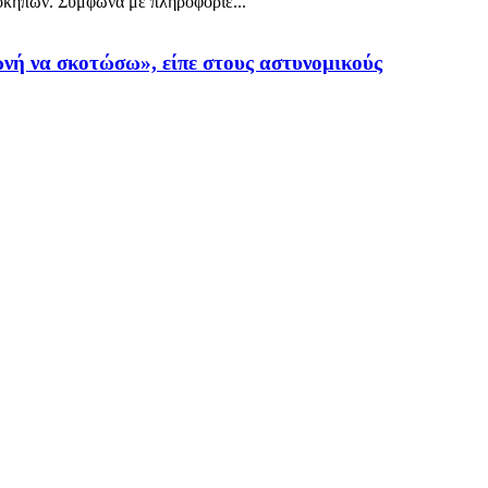
λοκήπων. Σύμφωνα με πληροφορίε...
ωνή να σκοτώσω», είπε στους αστυνομικούς