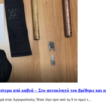
στερα από καβγά – Στο αυτοκίνητό του βρέθηκε και 
 στην Αργυρούπολη. Ήταν λίγο πριν από τις 9 το πρωί τ...