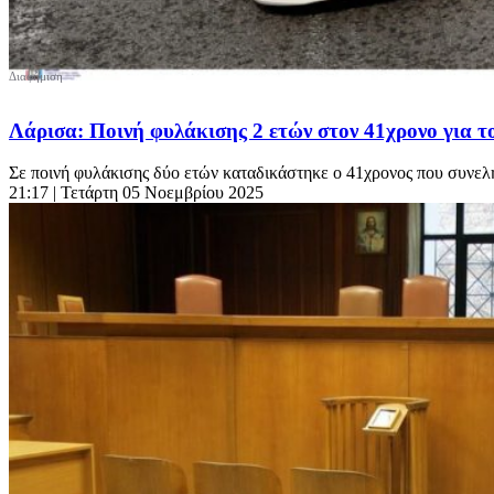
Λάρισα: Ποινή φυλάκισης 2 ετών στον 41χρονο για το
Σε ποινή φυλάκισης δύο ετών καταδικάστηκε ο 41χρονος που συνελή
21:17
| Τετάρτη 05 Νοεμβρίου 2025