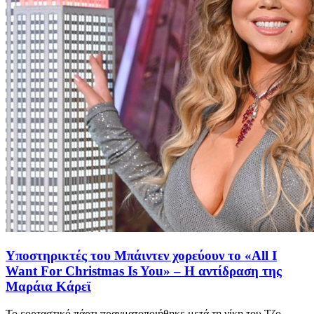
Υποστηρικτές του Μπάιντεν χορεύουν το «All I
Want For Christmas Is You» – Η αντίδραση της
Μαράια Κάρεϊ
Το εορταστικό πάρτι πραγματοποιήθηκε μετά τη νίκη του Τζο