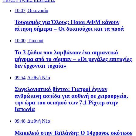
ΤΕΛΕΥΤΑΙΕΣ ΕΙΔΗΣΕΙΣ
10:07
| Oικονομία
Τουρισμός για Όλους: Ποιοι ΑΦΜ κάνουν
αίτηση σήμερα – Οι δικαιούχοι και τα ποσά
10:00
| Timeout
Τα 3 ζώδια που λαμβάνουν ένα σημαντικό
μήνυμα από το σύμπαν – «Οι μεγάλες επιτυχίες
δεν έρχονται τυχαία»
09:54
| Διεθνή Νέα
Συγκλονιστικό βίντεο: Γιατροί έγιναν
ανθρώπινη ασπίδα για ασθενή σε χειρουργείο,
την ώρα του σεισμού των 7,1 Ρίχτερ στην
Ιαπωνία
09:48
| Διεθνή Νέα
Μακελειό στην Ταϊλάνδη: Ο 14χρονος σκότωσε