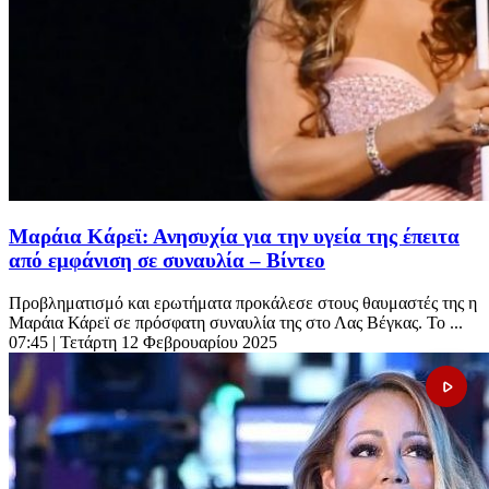
Μαράια Κάρεϊ: Ανησυχία για την υγεία της έπειτα
από εμφάνιση σε συναυλία – Βίντεο
Προβληματισμό και ερωτήματα προκάλεσε στους θαυμαστές της η
Μαράια Κάρεϊ σε πρόσφατη συναυλία της στο Λας Βέγκας. Το ...
07:45
| Τετάρτη 12 Φεβρουαρίου 2025