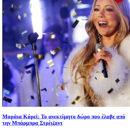
Μαράια Κάρεϊ: Το ανεκτίμητο δώρο που έλαβε από
την Μπάρμπρα Στρέιζαντ