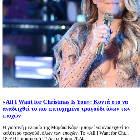
«All I Want for Christmas Is You»: Κοντά στο να
αναδειχθεί το πιο επιτυχημένο τραγούδι όλων των
εποχών
Η γιορτινή μελωδία της Μαράια Κάρεϊ μπορεί να αναδειχθεί το
καλύτερο τραγούδι όλων των εποχών. Το «All I Want for Chr...
18:59
| Παρασκευή 27 Δεκεμβρίου 2024