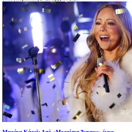
Μαράια Κάρεϊ: Από «Μορτίσια Άνταμς» έγινε