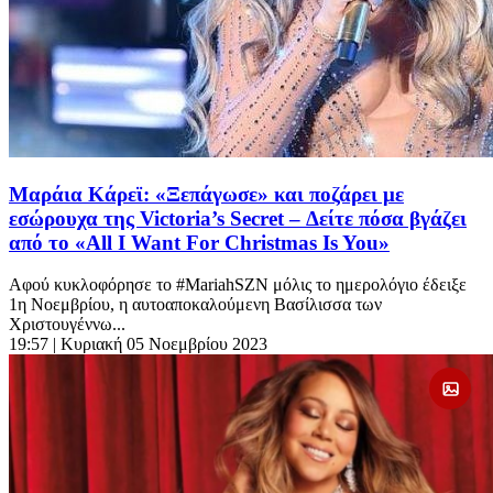
Μαράια Κάρεϊ: «Ξεπάγωσε» και ποζάρει με
εσώρουχα της Victoria’s Secret – Δείτε πόσα βγάζει
από το «All I Want For Christmas Is You»
Αφού κυκλοφόρησε το #MariahSZN μόλις το ημερολόγιο έδειξε
1η Νοεμβρίου, η αυτοαποκαλούμενη Βασίλισσα των
Χριστουγέννω...
19:57
| Κυριακή 05 Νοεμβρίου 2023