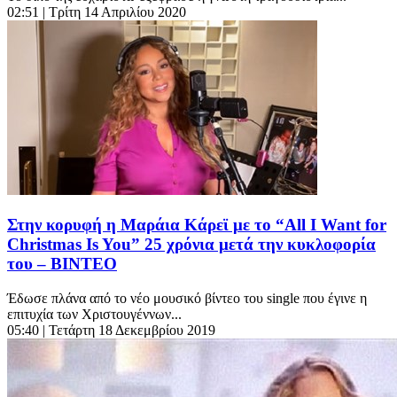
02:51
| Τρίτη 14 Απριλίου 2020
Στην κορυφή η Μαράια Κάρεϊ με το “All I Want for
Christmas Is You” 25 χρόνια μετά την κυκλοφορία
του – ΒΙΝΤΕΟ
Έδωσε πλάνα από το νέο μουσικό βίντεο του single που έγινε η
επιτυχία των Χριστουγέννων...
05:40
| Τετάρτη 18 Δεκεμβρίου 2019