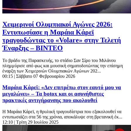
Χειμερινοί Ολυμπιακοί Αγώνες 2026:
Εντυπωσίασε η Μαράια Κάρεϊ
τραγουδώντας το «Volare» στην Τελετή
Έναρξης – ΒΙΝΤΕΟ
Το βράδυ της Παρασκευής, το στάδιο Σαν Σίρο του Μιλάνου
πλημμύρισε από φως και μουσική σηματοδοτώντας την επίσημη
έναρξη των Χειμερινών Ολυμπιακών Αγώνων 202...
00:15
| Σάββατο 07 Φεβρουαρίου 2026
Μαράια Κάρεϊ: «Δεν επιτρέπω στον εαυτό μου να
μεγαλώνει» – Τα botox και οι ασυνήθιστες
πρακτικές αντιγήρανσης που ακολουθεί
Η Μαράια Κάρεϊ, η θρυλική τραγουδίστρια που εξακολουθεί να
εντυπωσιάζει στα 56 της χρόνια, αποκάλυψε στη βρετανική έκ...
12:10
| Τρίτη 29 Ιουλίου 2025