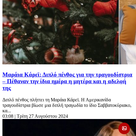
Μαράια Κάρεϊ: Διπλό πένθος για την τραγουδίστρια
– Πέθαναν την ίδια ημέρα η μητέρα και η αδελφή
της
Διπλό πένθος πλήττει τη Μαράια Κάρεϊ. Η Αμερικανίδα
τραγουδίστρια βίωσε μια διπλή τραγωδία το ίδιο Σαββατοκύριακο,
κα...
03:08
| Τρίτη 27 Αυγούστου 2024