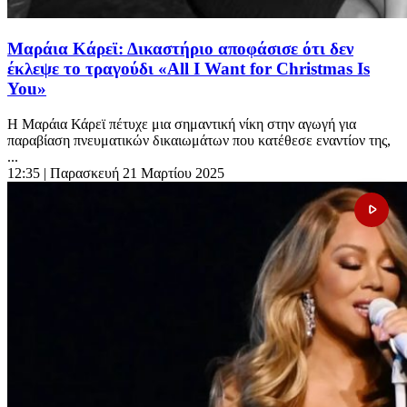
Μαράια Κάρεϊ: Δικαστήριο αποφάσισε ότι δεν
έκλεψε το τραγούδι «All I Want for Christmas Is
You»
Η Μαράια Κάρεϊ πέτυχε μια σημαντική νίκη στην αγωγή για
παραβίαση πνευματικών δικαιωμάτων που κατέθεσε εναντίον της,
...
12:35
| Παρασκευή 21 Μαρτίου 2025