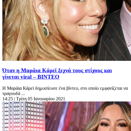
Όταν η Μαράια Κάρεϊ ξεχνά τους στίχους και
γίνεται viral – ΒΙΝΤΕΟ
Η Μαράια Κάρεϊ δημοσίευσε ένα βίντεο, στο οποίο εμφανίζεται να
τραγουδά ...
14:25
| Τρίτη 05 Ιανουαρίου 2021