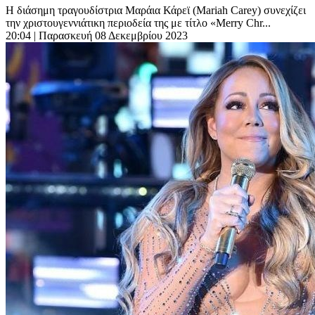
Η διάσημη τραγουδίστρια Μαράια Κάρεϊ (Μariah Carey) συνεχίζει
την χριστουγεννιάτικη περιοδεία της με τίτλο «Merry Chr...
20:04
| Παρασκευή 08 Δεκεμβρίου 2023