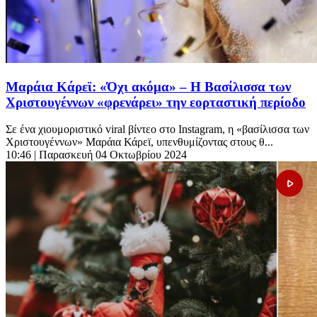
Μαράια Κάρεϊ: «Όχι ακόμα» – Η Βασίλισσα των
Χριστουγέννων «φρενάρει» την εορταστική περίοδο
Σε ένα χιουμοριστικό viral βίντεο στο Instagram, η «βασίλισσα των
Χριστουγέννων» Μαράια Κάρεϊ, υπενθυμίζοντας στους θ...
10:46
| Παρασκευή 04 Οκτωβρίου 2024