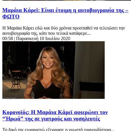
Μαράια Κάρεϊ: Είναι έτοιμη η αυτοβιογραφία της –
ΦΩΤΟ
Η Μαράια Κάρει εδώ και δύο χρόνια προσπαθεί να τελειώσει την
αυτοβιογραφία της, κάτι που τελικά κατάφερε...
00:58
| Παρασκευή 10 Ιουλίου 2020
Κορονοϊός: Η Μαράια Κάρεϊ αφιερώνει τον
“Ήρωά” της σε γιατρούς και νοσηλευτές
Το δικό της ευχαριστώ εξεφρασε η γνωστή τραγουδίστρια...