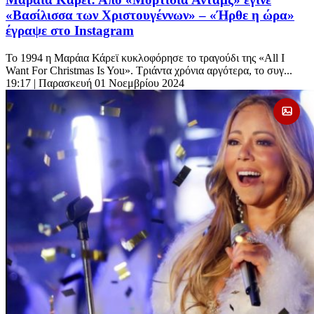
«Βασίλισσα των Χριστουγέννων» – «Ήρθε η ώρα»
έγραψε στο Instagram
Το 1994 η Μαράια Κάρεϊ κυκλοφόρησε το τραγούδι της «All I
Want For Christmas Is You». Τριάντα χρόνια αργότερα, το συγ...
19:17
| Παρασκευή 01 Νοεμβρίου 2024