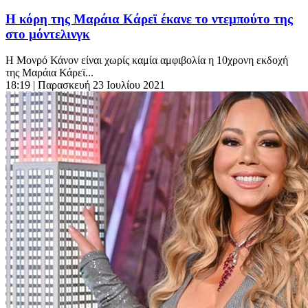
Η κόρη της Μαράια Κάρεϊ έκανε το ντεμπούτο της
στο μόντελινγκ
Η Mονρό Κάνον είναι χωρίς καμία αμφιβολία η 10χρονη εκδοχή
της Mαράια Κάρεϊ...
18:19
| Παρασκευή 23 Ιουλίου 2021