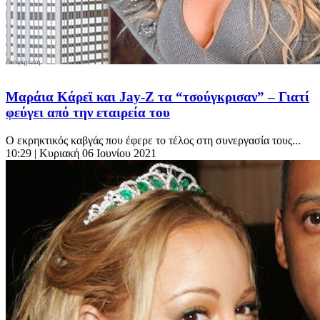
Μαράια Κάρεϊ και Jay-Z τα “τσούγκρισαν” – Γιατί
φεύγει από την εταιρεία του
Ο εκρηκτικός καβγάς που έφερε το τέλος στη συνεργασία τους...
10:29
| Κυριακή 06 Ιουνίου 2021