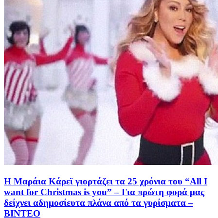
Η Μαράια Κάρεϊ γιορτάζει τα 25 χρόνια του “All I
want for Christmas is you” – Για πρώτη φορά μας
δείχνει αδημοσίευτα πλάνα από τα γυρίσματα –
ΒΙΝΤΕΟ