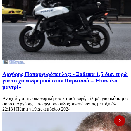
Αργύρης Παπαργυρόπουλος: «Ξόδεψα 1,5 δισ. ευρώ
για το χιονοδρομικό στον Παρνασσό – Ήταν ένα
μαντρί»
Ανοιχτά για την οικονομική του καταστροφή, μίλησε για ακόμα μία
φορά ο Αργύρης Παπαργυρόπουλος, αναφέροντας μεταξύ άλ...
22:13
| Πέμπτη 19 Δεκεμβρίου 2024