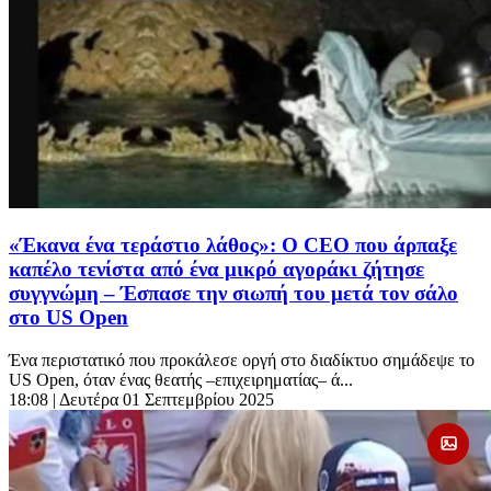
«Έκανα ένα τεράστιο λάθος»: Ο CEO που άρπαξε
καπέλο τενίστα από ένα μικρό αγοράκι ζήτησε
συγγνώμη – Έσπασε την σιωπή του μετά τον σάλο
στο US Open
Ένα περιστατικό που προκάλεσε οργή στο διαδίκτυο σημάδεψε το
US Open, όταν ένας θεατής –επιχειρηματίας– ά...
18:08
| Δευτέρα 01 Σεπτεμβρίου 2025