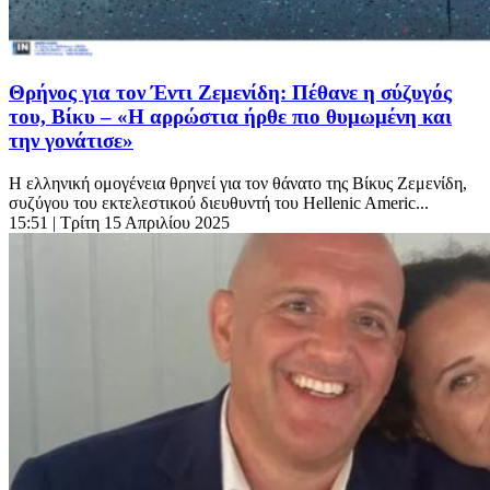
Θρήνος για τον Έντι Ζεμενίδη: Πέθανε η σύζυγός
του, Βίκυ – «Η αρρώστια ήρθε πιο θυμωμένη και
την γονάτισε»
Η ελληνική ομογένεια θρηνεί για τον θάνατο της Βίκυς Ζεμενίδη,
συζύγου του εκτελεστικού διευθυντή του Hellenic Americ...
15:51
| Τρίτη 15 Απριλίου 2025