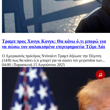
Τραμπ προς Χονγκ Κονγκ: Θα κάνω ό,τι μπορώ για
να σώσω τον φυλακισμένο επιχειρηματία Τζίμι Λάι
Ο Αμερικανός πρόεδρος Ντόναλντ Τραμπ δήλωσε την Πέμπτη
(14/8) πως θα κάνει ό,τι μπορεί για να σώσει τον μεγιστάνα των...
04:00
| Παρασκευή 15 Αυγούστου 2025