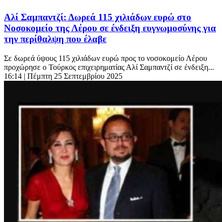
Αλί Σαμπαντζί: Δωρεά 115 χιλιάδων ευρώ στο
Νοσοκομείο της Λέρου σε ένδειξη ευγνωμοσύνης για
την περίθαλψη που έλαβε
Σε δωρεά ύψους 115 χιλιάδων ευρώ προς το νοσοκομείο Λέρου
προχώρησε ο Τούρκος επιχειρηματίας Αλί Σαμπαντζί σε ένδειξη...
16:14
| Πέμπτη 25 Σεπτεμβρίου 2025