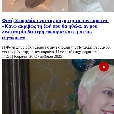
Φανή Σπυριδάκη για την μάχη της με τον καρκίνο:
«Κάνω ακριβώς τη ζωή που θα ήθελα, αν μου
δινόταν μία δεύτερη ευκαιρία και είμαι πιο
ευγνώμων»
Η Φανή Σπυριδάκη μίλησε στην εκπομπή της Ναταλίας Γερμανού,
για την μάχη της με τον καρκίνο. Η γνωστή επιχειρηματίας ...
17:51
| Κυριακή 26 Οκτωβρίου 2025