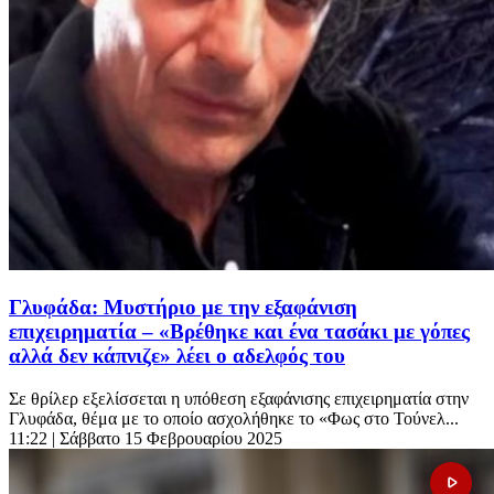
Γλυφάδα: Μυστήριο με την εξαφάνιση
επιχειρηματία – «Βρέθηκε και ένα τασάκι με γόπες
αλλά δεν κάπνιζε» λέει ο αδελφός του
Σε θρίλερ εξελίσσεται η υπόθεση εξαφάνισης επιχειρηματία στην
Γλυφάδα, θέμα με το οποίο ασχολήθηκε το «Φως στο Τούνελ...
11:22
| Σάββατο 15 Φεβρουαρίου 2025