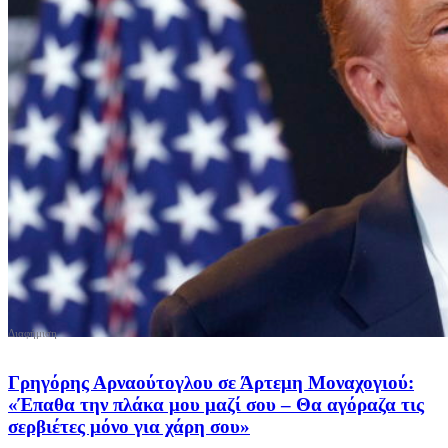
Γρηγόρης Αρναούτογλου σε Άρτεμη Μοναχογιού:
«Έπαθα την πλάκα μου μαζί σου – Θα αγόραζα τις
σερβιέτες μόνο για χάρη σου»