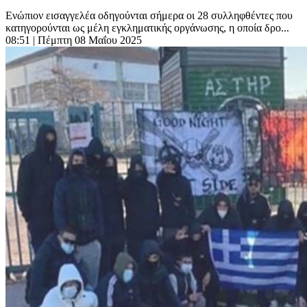
Ενώπιον εισαγγελέα οδηγούνται σήμερα οι 28 συλληφθέντες που
κατηγορούνται ως μέλη εγκληματικής οργάνωσης, η οποία δρο...
08:51
| Πέμπτη 08 Μαΐου 2025