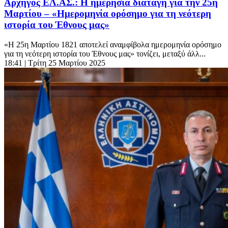
Αρχηγός ΕΛ.ΑΣ.: Η ημερήσια διαταγή για την 25η
Μαρτίου – «Ημερομηνία ορόσημο για τη νεότερη
ιστορία του Έθνους μας»
«Η 25η Μαρτίου 1821 αποτελεί αναμφίβολα ημερομηνία ορόσημο
για τη νεότερη ιστορία του Έθνους μας» τονίζει, μεταξύ άλλ...
18:41
| Τρίτη 25 Μαρτίου 2025