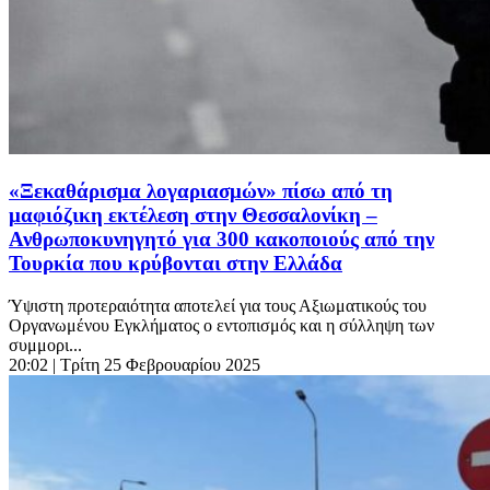
«Ξεκαθάρισμα λογαριασμών» πίσω από τη
μαφιόζικη εκτέλεση στην Θεσσαλονίκη –
Ανθρωποκυνηγητό για 300 κακοποιούς από την
Τουρκία που κρύβονται στην Ελλάδα
Ύψιστη προτεραιότητα αποτελεί για τους Αξιωματικούς του
Οργανωμένου Εγκλήματος ο εντοπισμός και η σύλληψη των
συμμορι...
20:02
| Τρίτη 25 Φεβρουαρίου 2025